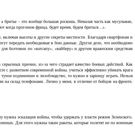
а бритье – это вообще большая роскошь. Немалая часть как мусульман,
от когда прогоним фрица, будет время, будем бриться…».
 включая высоты и другие секреты местности. Благодаря смартфонам и
гут передать необходимые в бою данные. Другое дело, что необходимо
х для болтовни по «ватсапу», «вайберу» и другим вражеским средствам
 серьезных причин, из-за чего страдает качество боевых действий. Как
есте с развитием современной войны, учиться эффективно убивать врага
 тупое подчинение и лизоблюдство, то нужно в зарницу играть. Нельзя
ми на склад телефонами. Лично у меня, в отличие от бойцов на фронте,
у нужна эскалация войны, чтобы удержать у власти режим Зеленского.
енных. Для этого нужны такие ракеты, которые полетят не по военным