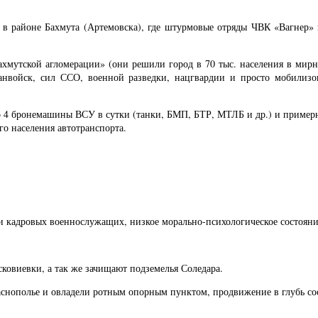
и в районе Бахмута (Артемовска), где штурмовые отряды ЧВК «Вагнер»
ахмутской агломерации» (они решили город в 70 тыс. населения в мирн
анвойск, сил ССО, военной разведки, нацгвардии и просто мобилизо
о 4 бронемашины ВСУ в сутки (танки, БМП, БТР, МТЛБ и др.) и примерн
о населения автотранспорта.
и кадровых военнослужащих, низкое морально-психологическое состояни
ковиевки, а так же зачищают подземелья Соледара.
снополье и овладели ротным опорным пунктом, продвижение в глубь со