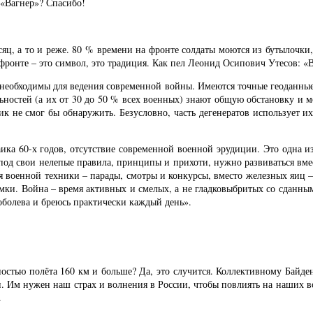
 «Вагнер»? Спасибо!
яц, а то и реже. 80 % времени на фронте солдаты моются из бутылочки, 
фронте – это символ, это традиция. Как пел Леонид Осипович Утесов: «В
необходимы для ведения современной войны. Имеются точные геоданные,
остей (а их от 30 до 50 % всех военных) знают общую обстановку и мо
ник не смог бы обнаружить. Безусловно, часть дегенератов использует и
аика 60-х годов, отсутствие современной военной эрудиции. Это одна из
ь под свои нелепые правила, принципы и прихоти, нужно развиваться вм
ия военной техники – парады, смотры и конкурсы, вместо железных яиц –
амки. Война – время активных и смелых, а не гладковыбритых со сданны
оболева и бреюсь практически каждый день».
остью полёта 160 км и больше? Да, это случится. Коллективному Байден
. Им нужен наш страх и волнения в России, чтобы повлиять на наших во
.