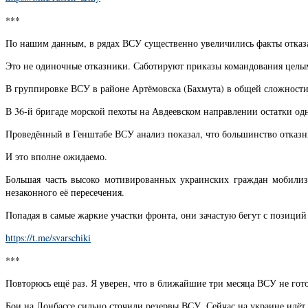
***
По нашим данным, в рядах ВСУ существенно увеличились факты отказа
Это не одиночные отказники. Саботируют приказы командования целы
В группировке ВСУ в районе Артёмовска (Бахмута) в общей сложности 
В 36-й бригаде морской пехоты на Авдеевском направлении остатки од
Проведённый в Генштабе ВСУ анализ показал, что большинство отказн
И это вполне ожидаемо.
Большая часть высоко мотивированных украинских граждан мобилизо
незаконного её пересечения.
Попадая в самые жаркие участки фронта, они зачастую бегут с позиций
https://t.me/svarschiki
***
Повторюсь ещё раз. Я уверен, что в ближайшие три месяца ВСУ не го
Бои на Донбассе сильно сточили резервы ВСУ. Сейчас на украине идё