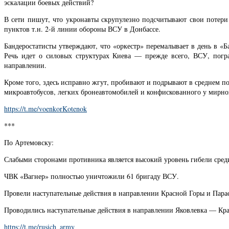
эскалации боевых действий?
В сети пишут, что укронавты скрупулезно подсчитывают свои потер
пунктов т.н. 2-й линии обороны ВСУ в Донбассе.
Бандеростатисты утверждают, что «оркестр» перемалывает в день в «Б
Речь идет о силовых структурах Киева — прежде всего, ВСУ, погр
направлении.
Кроме того, здесь исправно жгут, пробивают и подрывают в среднем п
микроавтобусов, легких бронеавтомобилей и конфискованного у мирног
https://t.me/voenkorKotenok
***
По Артемовску:
Слабыми сторонами противника является высокий уровень гибели сред
ЧВК «Вагнер» полностью уничтожили 61 бригаду ВСУ.
Провели наступательные действия в направлении Красной Горы и Парас
Проводились наступательные действия в направлении Яковлевка — Кра
https://t.me/rusich_army