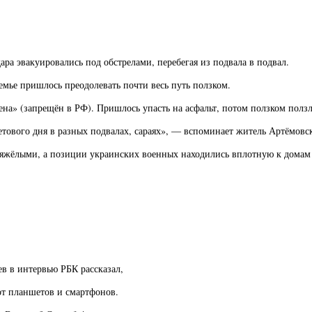
ара эвакуировались под обстрелами, перебегая из подвала в подвал.
ье пришлось преодолевать почти весь путь ползком.
на» (запрещён в РФ). Пришлось упасть на асфальт, потом ползком ползл
етового дня в разных подвалах, сараях», — вспоминает житель Артёмовск
 тяжёлыми, а позиции украинских военных находились вплотную к домам
в в интервью РБК рассказал,
от планшетов и смартфонов.