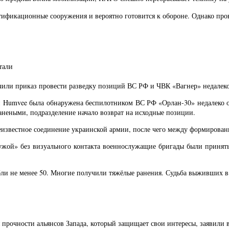
ификационные сооружения и вероятно готовится к обороне. Однако пров
тали
ли приказ провести разведку позиций ВС РФ и ЧВК «Вагнер» недалеко от
 Humvee была обнаружена беспилотником ВС РФ «Орлан-30» недалеко о
анеными, подразделение начало возврат на исходные позиции.
неизвестное соединение украинской армии, после чего между формирован
чужой» без визуального контакта военнослужащие бригады были приня
ибли не менее 50. Многие получили тяжёлые ранения. Судьба выживших в
 прочности альянсов Запада, который защищает свои интересы, заявили