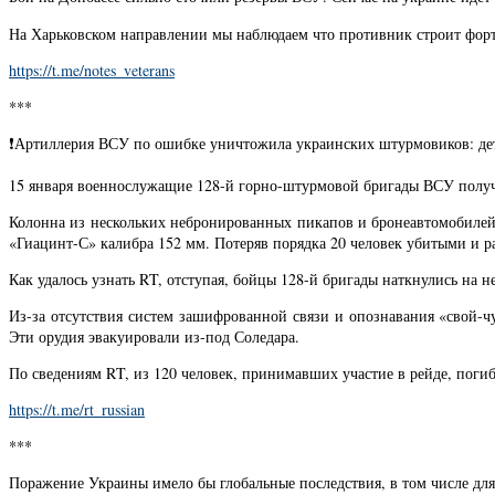
На Харьковском направлении мы наблюдаем что противник строит форт
https://t.me/notes_veterans
***
❗️️Артиллерия ВСУ по ошибке уничтожила украинских штурмовиков: де
15 января военнослужащие 128-й горно-штурмовой бригады ВСУ получи
Колонна из нескольких небронированных пикапов и бронеавтомобилей
«Гиацинт-С» калибра 152 мм. Потеряв порядка 20 человек убитыми и р
Как удалось узнать RT, отступая, бойцы 128-й бригады наткнулись на 
Из-за отсутствия систем зашифрованной связи и опознавания «свой-
Эти орудия эвакуировали из-под Соледара.
По сведениям RT, из 120 человек, принимавших участие в рейде, пог
https://t.me/rt_russian
***
Поражение Украины имело бы глобальные последствия, в том числе для