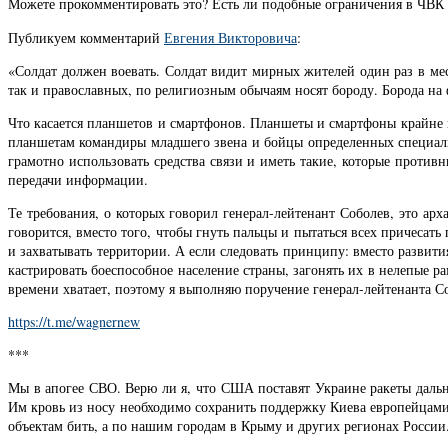
Можете прокомментировать это? Есть ли подобные ограничения в ЧВК
Публикуем комментарий
Евгения Викторовича
:
«Солдат должен воевать. Солдат видит мирных жителей один раз в мес
так и православных, по религиозным обычаям носят бороду. Борода на 
Что касается планшетов и смартфонов. Планшеты и смартфоны крайне 
планшетам командиры младшего звена и бойцы определенных специальн
грамотно использовать средства связи и иметь такие, которые против
передачи информации.
Те требования, о которых говорил генерал-лейтенант Соболев, это арх
говорится, вместо того, чтобы гнуть пальцы и пытаться всех причесат
и захватывать территории. А если следовать принципу: вместо развит
кастрировать боеспособное население страны, загонять их в нелепые р
времени хватает, поэтому я выполняю поручение генерал-лейтенанта С
https://t.me/wagnernew
***
Мы в апогее СВО. Верю ли я, что США поставят Украине ракеты дальн
Им кровь из носу необходимо сохранить поддержку Киева европейцами
объектам бить, а по нашим городам в Крыму и других регионах России