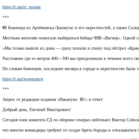
https://t.me/rt_russian
***
🎼 Беженцы из Артёмовска (Бахмута) и его окрестностей, а также Солед
Местным жителям помогали выбираться бойцы ЧВК «Вагнер». Одной сем
«Мы только вышли из дома — сразу попали в спину под обстрел «Краке
Расстояние где-то метров 400—300 мы преодолевали в течение всего св
По словам беженцев, последние месяцы в городе и окрестностях были
https://t.me/wagnernew
***
Запрос от редакции издания «Накануне. RU» и ответ:
Добрый день, Евгений Викторович!
Сегодня член комитета ГД по обороне генерал-лейтенант Виктор Соболе
что многие командиры требуют от солдат брить бороды и отказываться 