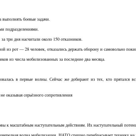
 выполнять боевые задачи.
ми подразделениями.
за три дня насчитали около 150 отказников.
ной из рот — 28 человек, отказались держать оборону и самовольно пок
иков из числа мобилизованных за последние два месяца.
валась в первые волны. Сейчас же добирают из тех, кто прятался вс
 не оказывая серьёзного сопротивления
товы к масштабным наступательным действиям. Их наступательный потенц
т очередная волна мобилизации, НАТО спешно перебрасывает технику на 