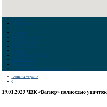
Главная
Война на Украине
Новости
Аналитика
Тайны Геополитики
Российские элиты
Теория заговора
Украина
Новый Мировой Порядок
Тайны истории
Обратная связь
Правила комментирования материалов
Война на Украине
0
19.01.2023 ЧВК «Вагнер» полностью уничтож