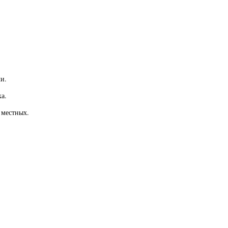
и.
а.
 местных.