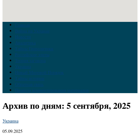
Главная
Война на Украине
Новости
Аналитика
Тайны Геополитики
Российские элиты
Теория заговора
Украина
Новый Мировой Порядок
Тайны истории
Обратная связь
Правила комментирования материалов
Архив по дням:
5 сентября, 2025
Украина
05.09.2025