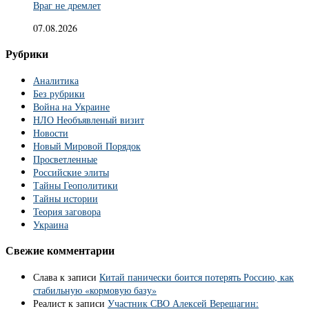
Враг не дремлет
07.08.2026
Рубрики
Аналитика
Без рубрики
Война на Украине
НЛО Необъявленый визит
Новости
Новый Мировой Порядок
Просветленные
Российские элиты
Тайны Геополитики
Тайны истории
Теория заговора
Украина
Свежие комментарии
Слава
к записи
Китай панически боится потерять Россию, как
стабильную «кормовую базу»
Реалист
к записи
Участник СВО Алексей Верещагин: