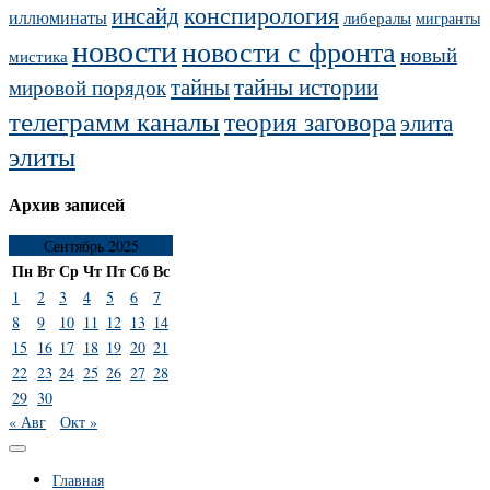
конспирология
инсайд
иллюминаты
либералы
мигранты
новости
новости с фронта
новый
мистика
тайны
тайны истории
мировой порядок
телеграмм каналы
теория заговора
элита
элиты
Архив записей
Сентябрь 2025
Пн
Вт
Ср
Чт
Пт
Сб
Вс
1
2
3
4
5
6
7
8
9
10
11
12
13
14
15
16
17
18
19
20
21
22
23
24
25
26
27
28
29
30
« Авг
Окт »
Главная