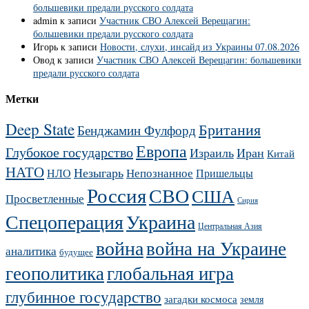
большевики предали русского солдата
admin
к записи
Участник СВО Алексей Верещагин:
большевики предали русского солдата
Игорь
к записи
Новости, слухи, инсайд из Украины 07.08.2026
Овод
к записи
Участник СВО Алексей Верещагин: большевики
предали русского солдата
Метки
Deep State
Британия
Бенджамин Фулфорд
Европа
Глубокое государство
Израиль
Иран
Китай
НАТО
Незыгарь
Непознанное
НЛО
Пришельцы
Россия
СВО
США
Просветленные
Сирия
Украина
Спецоперация
Центральная Азия
война
война на Украине
аналитика
будущее
геополитика
глобальная игра
глубинное государство
загадки космоса
земля