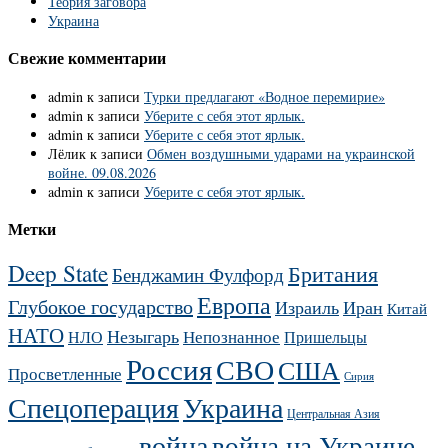
Теория заговора
Украина
Свежие комментарии
admin
к записи
Турки предлагают «Водное перемирие»
admin
к записи
Уберите с себя этот ярлык.
admin
к записи
Уберите с себя этот ярлык.
Лёлик
к записи
Обмен воздушными ударами на украинской
войне. 09.08.2026
admin
к записи
Уберите с себя этот ярлык.
Метки
Deep State
Британия
Бенджамин Фулфорд
Европа
Глубокое государство
Израиль
Иран
Китай
НАТО
Незыгарь
Непознанное
НЛО
Пришельцы
Россия
СВО
США
Просветленные
Сирия
Украина
Спецоперация
Центральная Азия
война
война на Украине