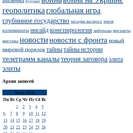
аналитика
будущее
геополитика
глобальная игра
глубинное государство
загадки космоса
земля
конспирология
инсайд
иллюминаты
либералы
мигранты
новости
новости с фронта
новый
мистика
тайны
тайны истории
мировой порядок
телеграмм каналы
теория заговора
элита
элиты
Архив записей
Июль 2026
Пн
Вт
Ср
Чт
Пт
Сб
Вс
1
2
3
4
5
6
7
8
9
10
11
12
13
14
15
16
17
18
19
20
21
22
23
24
25
26