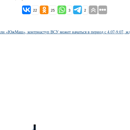
22
25
3
2
яли «ЮжМаш», контрнаступ ВСУ может начаться в период с 4.07-9.07, ж
0