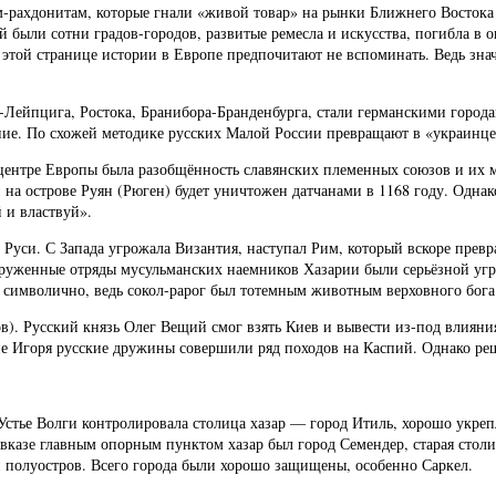
-рахдонитам, которые гнали «живой товар» на рынки Ближнего Востока и 
 были сотни градов-городов, развитые ремесла и искусства, погибла в 
 этой странице истории в Европе предпочитают не вспоминать. Ведь зна
-Лейпцига, Ростока, Бранибора-Бранденбурга, стали германскими город
ание. По схожей методике русских Малой России превращают в «украинце
центре Европы была разобщённость славянских племенных союзов и их 
на острове Руян (Рюген) будет уничтожен датчанами в 1168 году. Однак
 и властвуй».
 Руси. С Запада угрожала Византия, наступал Рим, который вскоре превра
оруженные отряды мусульманских наемников Хазарии были серьёзной угр
а символично, ведь сокол-рарог был тотемным животным верховного бога
ов). Русский князь Олег Вещий смог взять Киев и вывести из-под влия
ние Игоря русские дружины совершили ряд походов на Каспий. Однако ре
 Устье Волги контролировала столица хазар — город Итиль, хорошо укр
казе главным опорным пунктом хазар был город Семендер, старая столи
 полуостров. Всего города были хорошо защищены, особенно Саркел.