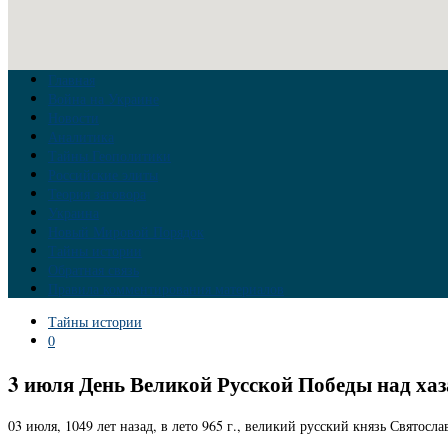
Главная
Война на Украине
Новости
Аналитика
Тайны Геополитики
Российские элиты
Теория заговора
Украина
Новый Мировой Порядок
Тайны истории
Обратная связь
Правила комментирования материалов
Тайны истории
0
3 июля День Великой Русской Победы над ха
03 июля, 1049 лет назад, в лето 965 г., великий русский князь Святос