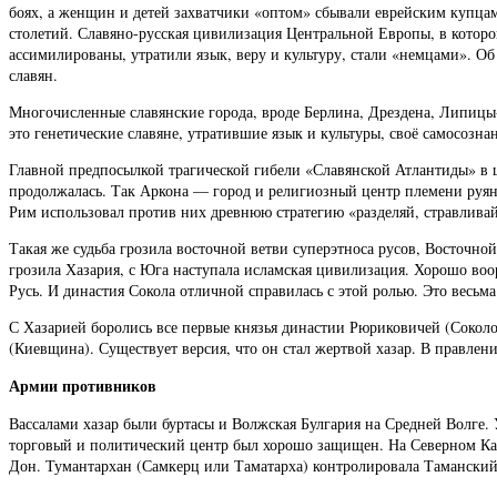
боях, а женщин и детей захватчики «оптом» сбывали еврейским купцам
столетий. Славяно-русская цивилизация Центральной Европы, в которой
ассимилированы, утратили язык, веру и культуру, стали «немцами». Об
славян.
Многочисленные славянские города, вроде Берлина, Дрездена, Липицы
это генетические славяне, утратившие язык и культуры, своё самосозн
Главной предпосылкой трагической гибели «Славянской Атлантиды» в 
продолжалась. Так Аркона — город и религиозный центр племени руян 
Рим использовал против них древнюю стратегию «разделяй, стравливай
Такая же судьба грозила восточной ветви суперэтноса русов, Восточной
грозила Хазария, с Юга наступала исламская цивилизация. Хорошо во
Русь. И династия Сокола отличной справилась с этой ролью. Это весьм
С Хазарией боролись все первые князья династии Рюриковичей (Сокол
(Киевщина). Существует версия, что он стал жертвой хазар. В правле
Армии противников
Вассалами хазар были буртасы и Волжская Булгария на Средней Волге.
торговый и политический центр был хорошо защищен. На Северном Кав
Дон. Тумантархан (Самкерц или Таматарха) контролировала Таманский