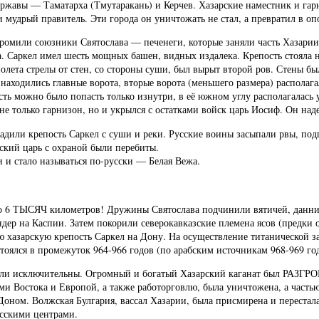
державы — Таматарха (Тмутаракань) и Керчев. Хазарские наместник и гар
и мудрый правитель. Эти города он уничтожать не стал, а превратил в о
 громили союзники Святослава — печенеги, которые заняли часть Хазарии
. Саркел имел шесть мощных башен, видных издалека. Крепость стояла н
лета стрелы от стен, со стороны суши, был вырыт второй ров. Стены бы
ходились главные ворота, вторые ворота (меньшего размера) располагал
сть можно было попасть только изнутри, в её южном углу располагалась
не только гарнизон, но и укрылся с остатками войск царь Иосиф. Он над
садили крепость Саркел с суши и реки. Русские воины засыпали рвы, по
ский царь с охраной были перебиты.
и и стало называться по-русски — Белая Вежа.
 6 ТЫСЯЧ километров! Дружины Святослава подчинили вятичей, даннико
ер на Каспии. Затем покорили северокавказские племена ясов (предки о
 хазарскую крепость Саркел на Дону. На осуществление титанической за
стоялся в промежуток 964-966 годов (по арабским источникам 968-969 год
а были исключительны. Огромный и богатый Хазарский каганат был РА
ми Востока и Европой, а также работорговлю, была уничтожена, а частью
Доном. Волжская Булгария, вассал Хазарии, была присмирена и перестал
усскими центрами.