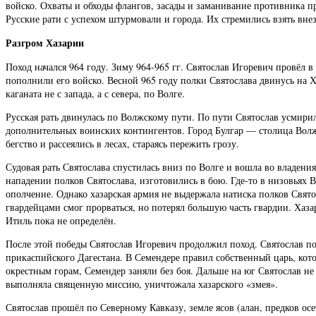
войско. Охваты и обходы флангов, засады и заманивание противника п
Русские рати с успехом штурмовали и города. Их стремились взять вне
Разгром Хазарии
Поход начался 964 году. Зиму 964-965 гг. Святослав Игоревич провёл 
пополнили его войско. Весной 965 году полки Святослава двинусь на 
каганата не с запада, а с севера, по Волге.
Русская рать двинулась по Волжскому пути. По пути Святослав усмири
дополнительных воинских контингентов. Город Булгар — столица Волж
бегство и рассеялись в лесах, стараясь пережить грозу.
Судовая рать Святослава спустилась вниз по Волге и вошла во владени
нападении полков Святослава, изготовились в бою. Где-то в низовьях
ополчение. Однако хазарская армия не выдержала натиска полков Свято
гвардейцами смог прорваться, но потерял большую часть гвардии. Хаз
Итиль пока не определён.
После этой победы Святослав Игоревич продолжил поход. Святослав по
прикаспийского Дагестана. В Семендере правил собственный царь, кото
окрестным горам, Семендер заняли без боя. Дальше на юг Святослав 
выполняла священную миссию, уничтожала хазарского «змея».
Святослав прошёл по Северному Кавказу, земле ясов (алан, предков осе