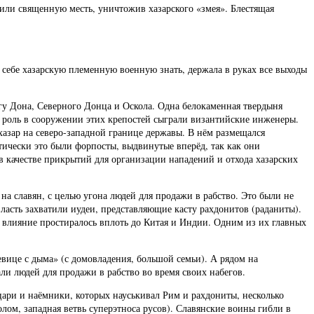
или священную месть, уничтожив хазарского «змея». Блестящая
 себе хазарскую племенную военную знать, держала в руках все выходы
гу Дона, Северного Донца и Оскола. Одна белокаменная твердыня
ю роль в сооружении этих крепостей сыграли византийские инженеры.
хазар на северо-западной границе державы. В нём размещался
тически это были форпосты, выдвинутые вперёд, так как они
 в качестве прикрытий для организации нападений и отхода хазарских
на славян, с целью угона людей для продажи в рабство. Это были не
власть захватили иудеи, представляющие касту рахдонитов (раданиты).
влияние простиралось вплоть до Китая и Индии. Одним из их главных
евице с дыма» (с домовладения, большой семьи). А рядом на
и людей для продажи в рабство во время своих набегов.
ари и наёмники, которых науськивал Рим и рахдониты, несколько
лом, западная ветвь суперэтноса русов). Славянские воины гибли в