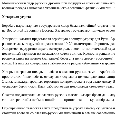
Молниеносный удар русских дружин при поддержке союзных печенегов 
военная победа Святослава укрепила юго-восточный фланг «империи 
Хазарская угроза
Борьба с паразитарным государством хазар была важнейшей стратегиче
из Восточной Европы на Восток. Хазарское государство получало огро
Хазарский каганат представлял серьёзную военную угрозу для Руси. А
располагалась от другой на расстоянии 10-20 километров. Форпосты р
Хазарское государство играло важную роль в военно-политической стра
постоянный гарнизон из нескольких сотен воинов. Крепости решали не
располагались на правом (западном) берегу, а не на левом (восточном
войск. Из них же совершали грабительские рейды небольшие хазарские
Хазары совершали походы и набеги в славяно-русские земли. Арабский 
просто стихийные набеги, от случая к случаю, а целенаправленная хищн
Эта каста международных торговцев контролировала торговлю между В
«товаров» были люди. Клан работорговцев поклонялся «золотому тельц
С части подконтрольных славяно-русских племен хазары брали дань люд
миниатюре, чтобы не было ошибки, не приняли за описку, изображена 
Одновременно хазарская элита представляла угрозу самому существов
столетий воевали со славяно-русскими племенами в землях современной