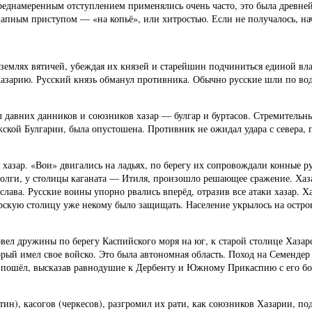
реднамеренным отступлением применялись очень часто, это была древне
запным приступом — «на копьё», или хитростью. Если не получалось, на
в землях вятичей, убеждая их князей и старейшин подчиниться единой в
Хазарию. Русский князь обманул противника. Обычно русские шли по вод
л давних данников и союзников хазар — булгар и буртасов. Стремитель
ской Булгарии, была опустошена. Противник не ожидал удара с севера,
я хазар. «Вои» двигались на ладьях, по берегу их сопровождали конные
 Волги, у столицы каганата — Итиля, произошло решающее сражение. Хаз
слава. Русские воины упорно рвались вперёд, отразив все атаки хазар. 
арскую столицу уже некому было защищать. Население укрылось на остро
вел дружины по берегу Каспийского моря на юг, к старой столице Хазар
рый имел свое войско. Это была автономная область. Поход на Семендер 
не пошёл, высказав равнодушие к Дербенту и Южному Прикаспию с его бо
тин), касогов (черкесов), разгромил их рати, как союзников Хазарии, п