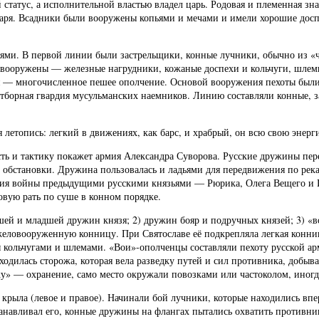
 статус, а исполнительной властью владел царь. Родовая и племенная з
ря. Всадники были вооружены копьями и мечами и имели хорошие доспе
иями. В первой линии были застрельщики, конные лучники, обычно из «
ооружены — железные нагрудники, кожаные доспехи и кольчуги, шлемы,
я — многочисленное пешее ополчение. Основой вооружения пехоты были 
 отборная гвардия мусульманских наемников. Линию составляли конные, 
етопись: легкий в движениях, как барс, и храбрый, он всю свою энер
ь и тактику покажет армия Александра Суворова. Русские дружины пере
 обстановки. Дружина пользовалась и ладьями для передвижения по рекам
дения войны предыдущими русскими князьями — Рюрика, Олега Вещего и И
овую рать по суше в конном порядке.
аршей и младшей дружин князя; 2) дружин бояр и подручных князей; 3) «
тяжеловооруженную конницу. При Святославе её подкрепляла легкая конн
 кольчугами и шлемами. «Вои»-ополченцы составляли пехоту русской ар
одилась сторожа, которая вела разведку путей и сил противника, добыва
жу» — охранение, само место окружали повозками или частоколом, иногд
ва крыла (левое и правое). Начинали бой лучники, которые находились в
анавливал его, конные дружины на флангах пытались охватить противн