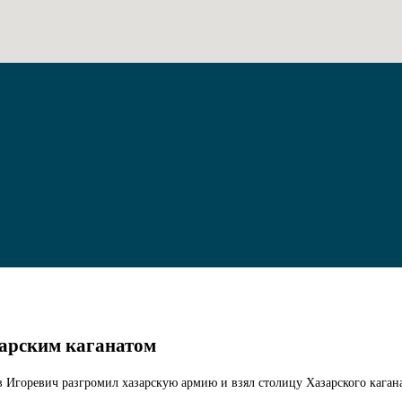
зарским каганатом
лав Игоревич разгромил хазарскую армию и взял столицу Хазарского кага