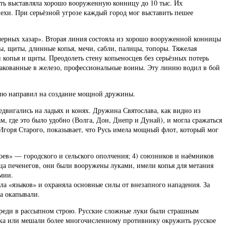
нать выставляла хорошо вооруженную конницу до 10 тыс. Их
хи. При серьёзной угрозе каждый город мог выставить пешее
черных хазар». Вторая линия состояла из хорошо вооруженной конницы
 щиты, длинные копья, мечи, сабли, палицы, топоры. Тяжелая
копья и щиты. Преодолеть стену копьеносцев без серьёзных потерь
закованные в железо, профессиональные воины. Эту линию водил в бой
гию направил на создание мощной дружины.
двигались на ладьях и конях. Дружина Святослава, как видно из
, где это было удобно (Волга, Дон, Днепр и Дунай), и могла сражаться
горя Старого, показывает, что Русь имела мощный флот, который мог
воев» — городского и сельского ополчения; 4) союзников и наёмников
ица печенегов, они были вооружены луками, имели копья для метания
мии.
ла «языков» и охраняла основные силы от внезапного нападения. За
а окапывали.
переди в рассыпном строю. Русские сложные луки были страшным
ика или мешали более многочисленному противнику окружить русское