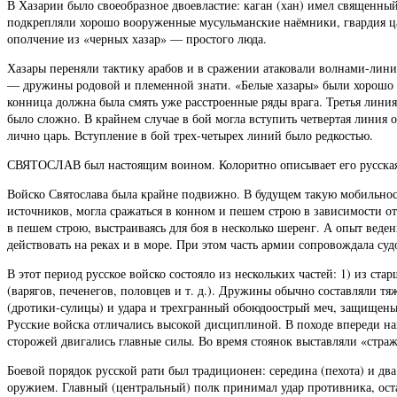
В Хазарии было своеобразное двоевластие: каган (хан) имел священный
подкрепляли хорошо вооруженные мусульманские наёмники, гвардия ца
ополчение из «черных хазар» — простого люда.
Хазары переняли тактику арабов и в сражении атаковали волнами-лин
— дружины родовой и племенной знати. «Белые хазары» были хорошо в
конница должна была смять уже расстроенные ряды врага. Третья лини
было сложно. В крайнем случае в бой могла вступить четвертая линия
лично царь. Вступление в бой трех-четырех линий было редкостью.
СВЯТОСЛАВ был настоящим воином. Колоритно описывает его русская л
Войско Святослава была крайне подвижно. В будущем такую мобильност
источников, могла сражаться в конном и пешем строю в зависимости от
в пешем строю, выстраиваясь для боя в несколько шеренг. А опыт ве
действовать на реках и в море. При этом часть армии сопровождала суд
В этот период русское войско состояло из нескольких частей: 1) из ст
(варягов, печенегов, половцев и т. д.). Дружины обычно составляли 
(дротики-сулицы) и удара и трехгранный обоюдоострый меч, защищены
Русские войска отличались высокой дисциплиной. В походе впереди нах
сторожей двигались главные силы. Во время стоянок выставляли «стра
Боевой порядок русской рати был традиционен: середина (пехота) и д
оружием. Главный (центральный) полк принимал удар противника, ост