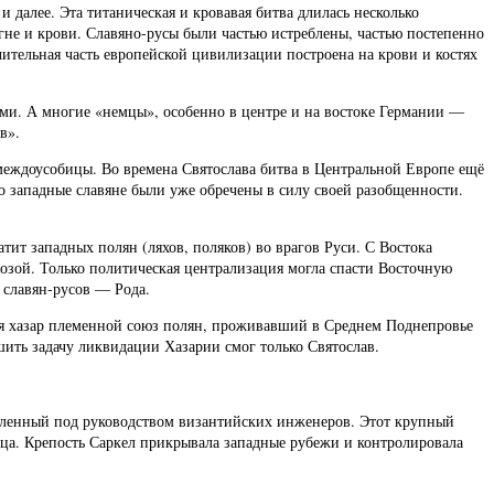
далее. Эта титаническая и кровавая битва длилась несколько
огне и крови. Славяно-русы были частью истреблены, частью постепенно
чительная часть европейской цивилизации построена на крови и костях
ами. А многие «немцы», особенно в центре и на востоке Германии —
в».
междоусобицы. Во времена Святослава битва в Центральной Европе ещё
о западные славяне были уже обречены в силу своей разобщенности.
тит западных полян (ляхов, поляков) во врагов Руси. С Востока
озой. Только политическая централизация могла спасти Восточную
 славян-русов — Рода.
ния хазар племенной союз полян, проживавший в Среднем Поднепровье
шить задачу ликвидации Хазарии смог только Святослав.
епленный под руководством византийских инженеров. Этот крупный
ца. Крепость Саркел прикрывала западные рубежи и контролировала