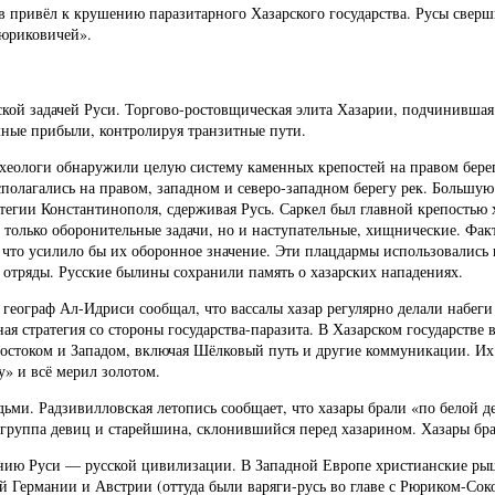
привёл к крушению паразитарного Хазарского государства. Русы сверш
Рюриковичей».
ской задачей Руси. Торгово-ростовщическая элита Хазарии, подчинившая
мные прибыли, контролируя транзитные пути.
рхеологи обнаружили целую систему каменных крепостей на правом бере
асполагались на правом, западном и северо-западном берегу рек. Большу
тегии Константинополя, сдерживая Русь. Саркел был главной крепостью 
 только оборонительные задачи, но и наступательные, хищнические. Фак
), что усилило бы их оборонное значение. Эти плацдармы использовались
 отряды. Русские былины сохранили память о хазарских нападениях.
географ Ал-Идриси сообщал, что вассалы хазар регулярно делали набеги 
ая стратегия со стороны государства-паразита. В Хазарском государстве 
остоком и Западом, включая Шёлковый путь и другие коммуникации. Их 
у» и всё мерил золотом.
ьми. Радзивилловская летопись сообщает, что хазары брали «по белой д
группа девиц и старейшина, склонившийся перед хазарином. Хазары брал
анию Руси — русской цивилизации. В Западной Европе христианские рыц
 Германии и Австрии (оттуда были варяги-русь во главе с Рюриком-Соко