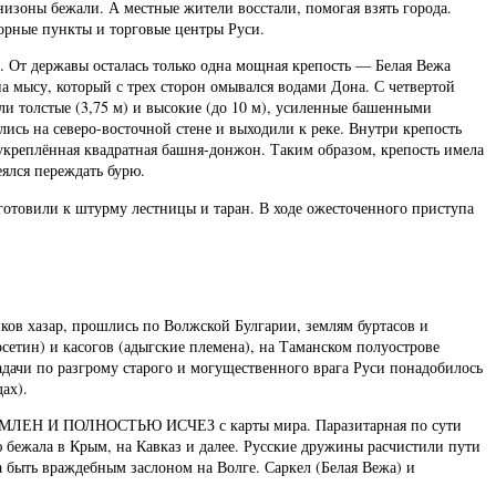
низоны бежали. А местные жители восстали, помогая взять города.
порные пункты и торговые центры Руси.
. От державы осталась только одна мощная крепость — Белая Вежа
а мысу, который с трех сторон омывался водами Дона. С четвертой
ли толстые (3,75 м) и высокие (до 10 м), усиленные башенными
ись на северо-восточной стене и выходили к реке. Внутри крепость
 укреплённая квадратная башня-донжон. Таким образом, крепость имела
еялся переждать бурю.
дготовили к штурму лестницы и таран. В ходе ожесточенного приступа
в хазар, прошлись по Волжской Булгарии, землям буртасов и
сетин) и касогов (адыгские племена), на Таманском полуострове
дачи по разгрому старого и могущественного врага Руси понадобилось
ах).
ЗГРОМЛЕН И ПОЛНОСТЬЮ ИСЧЕЗ с карты мира. Паразитарная по сути
 бежала в Крым, на Кавказ и далее. Русские дружины расчистили пути
а быть враждебным заслоном на Волге. Саркел (Белая Вежа) и