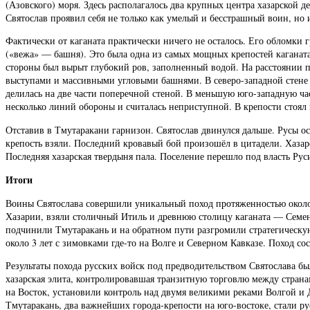
(Азовского) моря. Здесь располагалось два крупных центра хазарской 
Святослав проявил себя не только как умелый и бесстрашный воин, но 
Фактически от каганата практически ничего не осталось. Его обломки
(«вежа» — башня). Это была одна из самых мощных крепостей каганата
стороны был вырыт глубокий ров, заполненный водой. На расстоянии по
выступами и массивными угловыми башнями. В северо-западной стене на
делилась на две части поперечной стеной. В меньшую юго-западную ча
несколько линий обороны и считалась неприступной. В крепости стоял 
Отставив в Тмутаракани гарнизон. Святослав двинулся дальше. Русы о
крепость взяли. Последний кровавый бой произошёл в цитадели. Хазар
Последняя хазарская твердыня пала. Поселение перешло под власть Рус
Итоги
Воины Святослава совершили уникальный поход протяженностью около
Хазарии, взяли столичный Итиль и древнюю столицу каганата — Семенд
подчинили Тмутаракань и на обратном пути разгромили стратегическую
около 3 лет с зимовками где-то на Волге и Северном Кавказе. Поход со
Результаты похода русских войск под предводительством Святослав
хазарская элита, контролировавшая транзитную торговлю между страна
на Восток, установили контроль над двумя великими реками Волгой и 
Тмутаракань, два важнейших города-крепости на юго-востоке, стали р