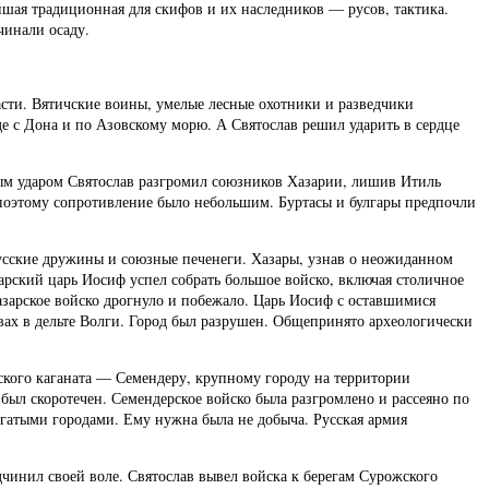
йшая традиционная для скифов и их наследников — русов, тактика.
чинали осаду.
ласти. Вятичские воины, умелые лесные охотники и разведчики
е с Дона и по Азовскому морю. А Святослав решил ударить в сердце
ным ударом Святослав разгромил союзников Хазарии, лишив Итиль
 поэтому сопротивление было небольшим. Буртасы и булгары предпочли
 русские дружины и союзные печенеги. Хазары, узнав о неожиданном
арский царь Иосиф успел собрать большое войско, включая столичное
Хазарское войско дрогнуло и побежало. Царь Иосиф с оставшимися
вах в дельте Волги. Город был разрушен. Общепринято археологически
ского каганата — Семендеру, крупному городу на территории
был скоротечен. Семендерское войско была разгромлено и рассеяно по
гатыми городами. Ему нужна была не добыча. Русская армия
одчинил своей воле. Святослав вывел войска к берегам Сурожского