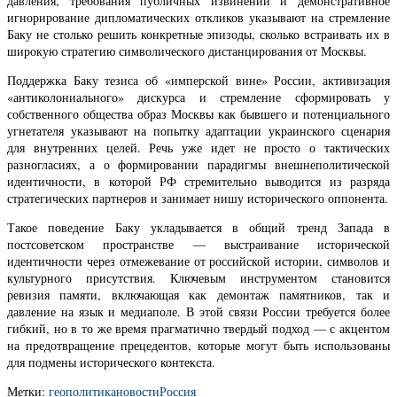
давления, требования публичных извинений и демонстративное
игнорирование дипломатических откликов указывают на стремление
Баку не столько решить конкретные эпизоды, сколько встраивать их в
широкую стратегию символического дистанцирования от Москвы.
Поддержка Баку тезиса об «имперской вине» России, активизация
«антиколониального» дискурса и стремление сформировать у
собственного общества образ Москвы как бывшего и потенциального
угнетателя указывают на попытку адаптации украинского сценария
для внутренних целей. Речь уже идет не просто о тактических
разногласиях, а о формировании парадигмы внешнеполитической
идентичности, в которой РФ стремительно выводится из разряда
стратегических партнеров и занимает нишу исторического оппонента.
Такое поведение Баку укладывается в общий тренд Запада в
постсоветском пространстве — выстраивание исторической
идентичности через отмежевание от российской истории, символов и
культурного присутствия. Ключевым инструментом становится
ревизия памяти, включающая как демонтаж памятников, так и
давление на язык и медиаполе. В этой связи России требуется более
гибкий, но в то же время прагматично твердый подход — с акцентом
на предотвращение прецедентов, которые могут быть использованы
для подмены исторического контекста.
Метки:
геополитика
новости
Россия