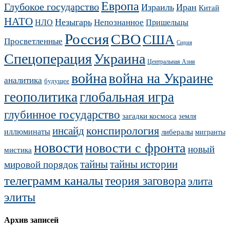
Европа
Глубокое государство
Израиль
Иран
Китай
НАТО
Незыгарь
Непознанное
НЛО
Пришельцы
Россия
СВО
США
Просветленные
Сирия
Украина
Спецоперация
Центральная Азия
война
война на Украине
аналитика
будущее
геополитика
глобальная игра
глубинное государство
загадки космоса
земля
конспирология
инсайд
иллюминаты
либералы
мигранты
новости
новости с фронта
новый
мистика
тайны
тайны истории
мировой порядок
телеграмм каналы
теория заговора
элита
элиты
Архив записей