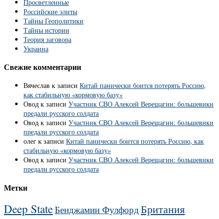
Просветленные
Российские элиты
Тайны Геополитики
Тайны истории
Теория заговора
Украина
Свежие комментарии
Вячеслав
к записи
Китай панически боится потерять Россию,
как стабильную «кормовую базу»
Овод
к записи
Участник СВО Алексей Верещагин: большевики
предали русского солдата
Овод
к записи
Участник СВО Алексей Верещагин: большевики
предали русского солдата
олег
к записи
Китай панически боится потерять Россию, как
стабильную «кормовую базу»
Овод
к записи
Участник СВО Алексей Верещагин: большевики
предали русского солдата
Метки
Deep State
Британия
Бенджамин Фулфорд