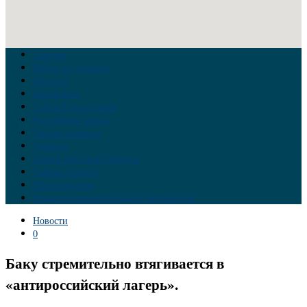
Главная
Война на Украине
Новости
Аналитика
Тайны Геополитики
Российские элиты
Теория заговора
Украина
Новый Мировой Порядок
Тайны истории
Обратная связь
Правила комментирования материалов
Новости
0
Баку стремительно втягивается в
«антироссийский лагерь».