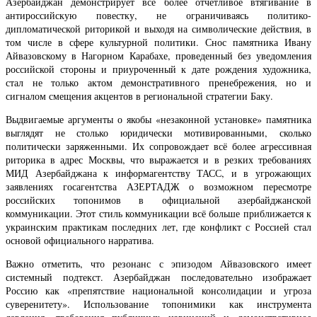
Азербайджан демонстрирует всё более отчетливое втягивание в
антироссийскую повестку, не ограничиваясь политико-
дипломатической риторикой и выходя на символические действия, в
том числе в сфере культурной политики. Снос памятника Ивану
Айвазовскому в Нагорном Карабахе, проведенный без уведомления
российской стороны и приуроченный к дате рождения художника,
стал не только актом демонстративного пренебрежения, но и
сигналом смещения акцентов в региональной стратегии Баку.
Выдвигаемые аргументы о якобы «незаконной установке» памятника
выглядят не столько юридически мотивированными, сколько
политически заряженными. Их сопровождает всё более агрессивная
риторика в адрес Москвы, что выражается и в резких требованиях
МИД Азербайджана к информагентству ТАСС, и в угрожающих
заявлениях госагентства АЗЕРТАДЖ о возможном пересмотре
российских топонимов в официальной азербайджанской
коммуникации. Этот стиль коммуникации всё больше приближается к
украинским практикам последних лет, где конфликт с Россией стал
основой официального нарратива.
Важно отметить, что резонанс с эпизодом Айвазовского имеет
системный подтекст. Азербайджан последовательно изображает
Россию как «препятствие национальной консолидации и угроза
суверенитету». Использование топонимики как инструмента