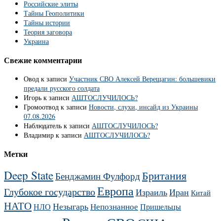
Российские элиты
Тайны Геополитики
Тайны истории
Теория заговора
Украина
Свежие комментарии
Овод
к записи
Участник СВО Алексей Верещагин: большевики
предали русского солдата
Игорь
к записи
АШТОСЛУЧИЛОСЬ?
Громоотвод
к записи
Новости, слухи, инсайд из Украины
07.08.2026
Наблюдатель
к записи
АШТОСЛУЧИЛОСЬ?
Владимир
к записи
АШТОСЛУЧИЛОСЬ?
Метки
Deep State
Британия
Бенджамин Фулфорд
Европа
Глубокое государство
Израиль
Иран
Китай
НАТО
Незыгарь
Непознанное
НЛО
Пришельцы