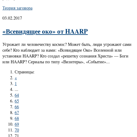
Теория заговора
03.02.2017
«Всевидящее око» от HAARP
Угрожает ли человечеству космос? Может быть, люди угрожают сами
себе? Кто наблюдает за нами: «Всевидящее Око» Вселенной или
установки HAARP? Кто создал «решетку сознания Христа» — Боги
или HAARP? Сериалы по типу «Визитеры», «Событие»...
Страницы:
«
1
...
64
65
66
67
68
69
70
71