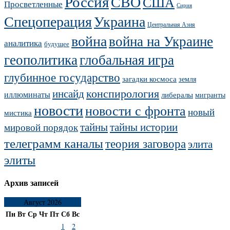
Россия
СВО
США
Просветленные
Сирия
Украина
Спецоперация
Центральная Азия
война
война на Украине
аналитика
будущее
геополитика
глобальная игра
глубинное государство
загадки космоса
земля
конспирология
инсайд
иллюминаты
либералы
мигранты
новости
новости с фронта
новый
мистика
тайны
тайны истории
мировой порядок
телеграмм каналы
теория заговора
элита
элиты
Архив записей
Август 2026
Пн
Вт
Ср
Чт
Пт
Сб
Вс
1
2