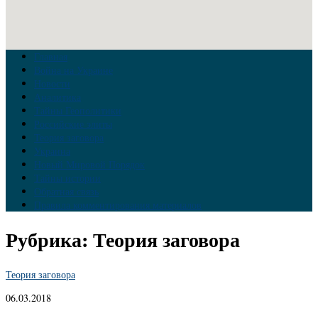
Главная
Война на Украине
Новости
Аналитика
Тайны Геополитики
Российские элиты
Теория заговора
Украина
Новый Мировой Порядок
Тайны истории
Обратная связь
Правила комментирования материалов
Рубрика:
Теория заговора
Теория заговора
06.03.2018