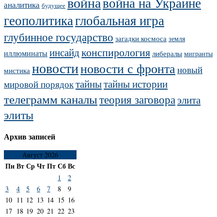
война
война на Украине
аналитика
будущее
геополитика
глобальная игра
глубинное государство
загадки космоса
земля
конспирология
инсайд
иллюминаты
либералы
мигранты
новости
новости с фронта
новый
мистика
тайны
тайны истории
мировой порядок
телеграмм каналы
теория заговора
элита
элиты
Архив записей
Август 2026
Пн
Вт
Ср
Чт
Пт
Сб
Вс
1
2
3
4
5
6
7
8
9
10
11
12
13
14
15
16
17
18
19
20
21
22
23