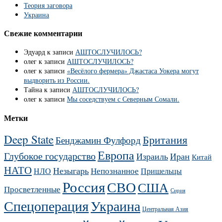
Теория заговора
Украина
Свежие комментарии
Эдуард
к записи
АШТОСЛУЧИЛОСЬ?
олег
к записи
АШТОСЛУЧИЛОСЬ?
олег
к записи
«Весёлого фермера» Джастаса Уокера могут
выдворить из России.
Тайна
к записи
АШТОСЛУЧИЛОСЬ?
олег
к записи
Мы соседствуем с Северным Сомали.
Метки
Deep State
Британия
Бенджамин Фулфорд
Европа
Глубокое государство
Израиль
Иран
Китай
НАТО
Незыгарь
Непознанное
НЛО
Пришельцы
Россия
СВО
США
Просветленные
Сирия
Украина
Спецоперация
Центральная Азия