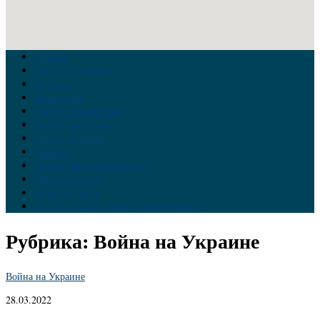
Главная
Война на Украине
Новости
Аналитика
Тайны Геополитики
Российские элиты
Теория заговора
Украина
Новый Мировой Порядок
Тайны истории
Обратная связь
Правила комментирования материалов
Рубрика:
Война на Украине
Война на Украине
28.03.2022