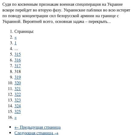
Судя по косвенным признакам военная спецоперация на Украине
вскоре перейдет во вторую фазу. Украинские паблики во всю истерят
по поводу концентрации сил белорусской армиии на границе с
Украиной. Вероятней всего, основная задача – перекрыть...
Страницы:
«
1
...
315
316
317
318
319
320
321
322
323
324
325
»
← Предыдущая страница
Следующая страница →