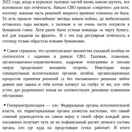
2022 года, когда в курилках тыловых частей вновь начали шутить, все
вспомнили про отчётность. Начало СВО прошло «секретно» для всех,
поэтому львиная часть решений мирного времени отменена не была.
То есть прошли тяжелейшие месяцы начала войны, до мобилизации
оставалось пара месяцев, а тыловые и не очень части погрязли в
бумажном говне. Хотя ранее были устные команды «к черту бумагу,
всё для пацанов на фронте». И с тех пор регулярная отчётность в
столицу только обрастала новыми бумажками.
Самое страшное, что целеполагание множества указаний вообще не
соотносится с задачами в рамках СВО. Тыловые, плановые,
организационно-управленческие, кадровые телеграммы и письма
сверху продолжают вызывать оторопь. Некоторые виды
совещательных коллегиальных органов, штабов, организационных
процессов принятия решений (а без письменного решения любое
деяние вне закона и тебя потом натянут на глобус те же, кто тебе
устно дал разрешение) никак не соответствуют динамике изменения
обстановки.
Гиперцентрализация — зло. Федеральные органы исполнительной
власти, их территориальные органы затянуты настолько, что самый
главный руководитель на самом верху в своей сфере каждый день
письменно получает чуть ли не пофамильный расчет личного состава
органа, кто где куда на предстоящие сутки работает. В итоге