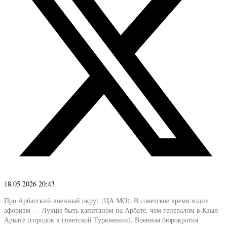
18.05.2026 20:43
Про Арбатский военный округ (ЦА МО). В советское время ходил
афоризм — Лучше быть капитаном на Арбате, чем генералом в Кзыл-
Арвате (городок в советской Туркмении). Военная бюрократия