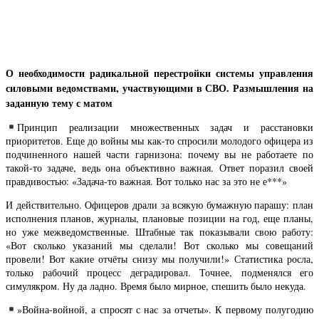
О необходимости радикальной перестройки системы управления
силовыми ведомствами, участвующими в СВО. Размышления на
заданную тему с матом
Принцип реализации множественных задач и расстановки
приоритетов. Еще до войны мы как-то спросили молодого офицера из
подчиненного нашей части гарнизона: почему вы не работаете по
такой-то задаче, ведь она объективно важная. Ответ поразил своей
правдивостью: «Задача-то важная. Вот только нас за это не е***»
И действительно. Офицеров драли за всякую бумажную парашу: план
исполнения планов, журналы, плановые позиции на год, еще планы,
но уже межведомственные. Штабные так показывали свою работу:
«Вот сколько указаний мы сделали! Вот сколько мы совещаний
провели! Вот какие отчёты снизу мы получили!» Статистика росла,
только рабочий процесс деградировал. Точнее, подменялся его
симулякром. Ну да ладно. Время было мирное, спешить было некуда.
»Война-войной, а спросят с нас за отчеты». К первому полугодию