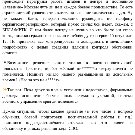
происходит перегрузка работы штабов в центре и постоянное
«влезание» Москвы чуть ли не в каждое боевое происшествие. То есть
стратегический уровень отвлекается на решение тактических задач. Ну
не может, блин, генерал-полковник руководить по телефону
сержантом/прапорщиком, который прямо сейчас бой ведёт, скажем, с
БПЛА/МРТК. И тем более центру не нужно во что бы то ни стало
знать, сколько сержант исхреначил в небо/воду трассеров: 15 штук или
17. Но привычка все контролировать и докладывать в мельчайших
подробностях с целью создания иллюзии контроля обстановки
остается.
Возможное решение лежит только в военно-политической
плоскости. Простите, но без жёсткой пи******ы сверху ничего не
поменяется. Помните начало нашего размышления из довольных
времен? «Нас за это не е****т».
Так вот. Пока дерут за планы устранения недостатков, формальные
доклады, исполнение бесчисленных ненужных указаний, система
военного управления вряд ли поменяется.
Нужна ситуация, чтобы каждое действие (в том числе в вопросе
обучения, боевой подготовки, воспитательной работы и т.д.)
воинского подразделения/части отвечало, как это влияет на
обстановку в рамках решения задач СВО.