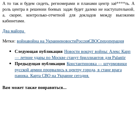
А то так и будем сидеть, регномерами и планами центр заё****ть. А
роль центра в решении боевых задач будет далеко не наступательной,
а, скорее, контролько-отчетной для докладов между высокими
кабинетами.
Два майора
Метки:
война
война на Украине
новости
Россия
СВО
Спецоперация
Следующая публикация
Новости вокруг войны: Алекс Карп
— летние удары по Москве станут бриллиантов для Palantir
Предыдущая публикация
Константиновка — штурмовики
русской армии прорвались к центру города, в стане врага
паника. Карта СВО на Украине сегодня.
Вам может также понравиться...