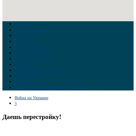
Главная
Война на Украине
Новости
Аналитика
Тайны Геополитики
Российские элиты
Теория заговора
Украина
Новый Мировой Порядок
Тайны истории
Обратная связь
Правила комментирования материалов
Война на Украине
3
Даешь перестройку!