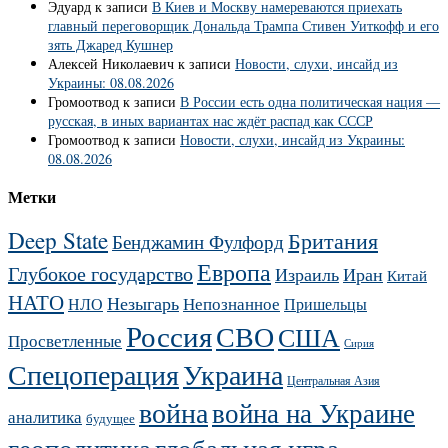
Эдуард
к записи
В Киев и Москву намереваются приехать
главный переговорщик Дональда Трампа Стивен Уиткофф и его
зять Джаред Кушнер
Алексей Николаевич
к записи
Новости, слухи, инсайд из
Украины: 08.08.2026
Громоотвод
к записи
В России есть одна политическая нация —
русская, в иных вариантах нас ждёт распад как СССР
Громоотвод
к записи
Новости, слухи, инсайд из Украины:
08.08.2026
Метки
Deep State
Британия
Бенджамин Фулфорд
Европа
Глубокое государство
Израиль
Иран
Китай
НАТО
Незыгарь
Непознанное
НЛО
Пришельцы
Россия
СВО
США
Просветленные
Сирия
Украина
Спецоперация
Центральная Азия
война
война на Украине
аналитика
будущее