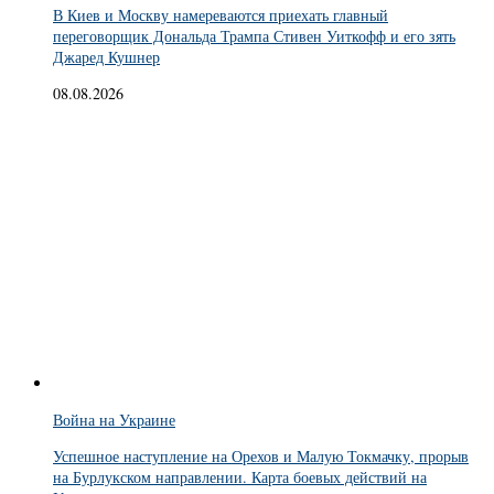
В Киев и Москву намереваются приехать главный
переговорщик Дональда Трампа Стивен Уиткофф и его зять
Джаред Кушнер
08.08.2026
Война на Украине
Успешное наступление на Орехов и Малую Токмачку, прорыв
на Бурлукском направлении. Карта боевых действий на