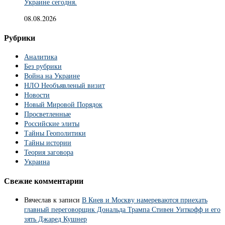
Украине сегодня.
08.08.2026
Рубрики
Аналитика
Без рубрики
Война на Украине
НЛО Необъявленый визит
Новости
Новый Мировой Порядок
Просветленные
Российские элиты
Тайны Геополитики
Тайны истории
Теория заговора
Украина
Свежие комментарии
Вячеслав
к записи
В Киев и Москву намереваются приехать
главный переговорщик Дональда Трампа Стивен Уиткофф и его
зять Джаред Кушнер