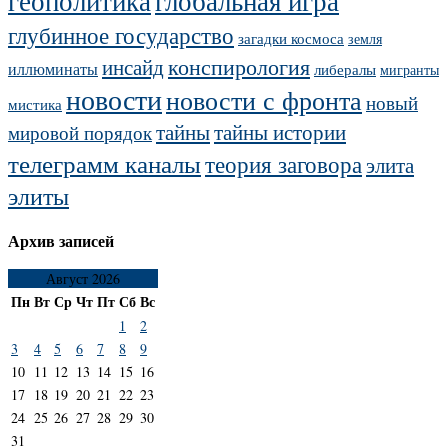
геополитика
глобальная игра
глубинное государство
загадки космоса
земля
конспирология
инсайд
иллюминаты
либералы
мигранты
новости
новости с фронта
новый
мистика
тайны
тайны истории
мировой порядок
телеграмм каналы
теория заговора
элита
элиты
Архив записей
Август 2026
Пн
Вт
Ср
Чт
Пт
Сб
Вс
1
2
3
4
5
6
7
8
9
10
11
12
13
14
15
16
17
18
19
20
21
22
23
24
25
26
27
28
29
30
31