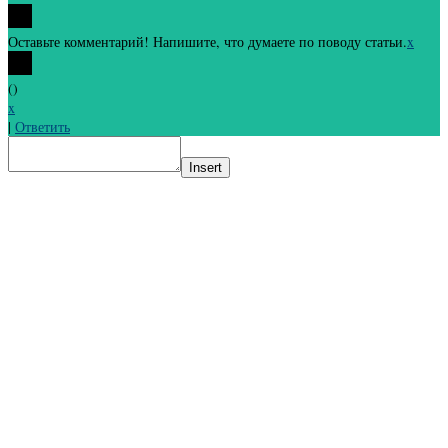
Оставьте комментарий! Напишите, что думаете по поводу статьи.
x
(
)
x
|
Ответить
Insert