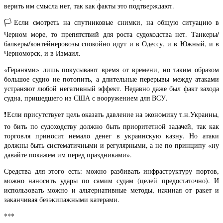
верить им смысла нет, так как факты это подтверждают.
🏳️Если смотреть на спутниковые снимки, на общую ситуацию в
Черном море, то препятствий для роста судоходства нет. Танкеры/
балкеры/контейнеровозы спокойно идут и в Одессу, и в Южный, и в
Черноморск, и в Измаил.
«Геранями» лишь покусывают время от времени, но таким образом
большое судно не потопить, а длительные перерывы между атаками
устраняют любой негативный эффект. Недавно даже был факт захода
судна, пришедшего из США с вооружением для ВСУ.
❗️Если присутствует цель оказать давление на экономику т.н.Украины,
то бить по судоходству должно быть приоритетной задачей, так как
торговля приносит немало денег в украинскую казну. Но атаки
должны быть систематичными и регулярными, а не по принципу «ну
давайте покажем им перед праздниками».
Средства для этого есть: можно разбивать инфраструктуру портов,
можно наносить удары по самим судам (целей предостаточно). И
использовать можно и альтернативные методы, начиная от ракет и
заканчивая безэкипажными катерами.
***