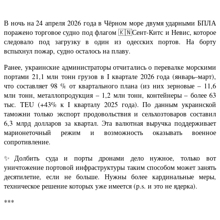
В ночь на 24 апреля 2026 года в Чёрном море двумя ударными БПЛА
поражено торговое судно под флагом 🇰🇳Сент-Китс и Невис, которое
следовало под загрузку в один из одесских портов. На борту
вспыхнул пожар, судно осталось на плаву.
Ранее, украинские администраторы отчитались о перевалке морскими
портами 21,1 млн тонн грузов в I квартале 2026 года (январь–март),
что составляет 98 % от квартального плана (из них зерновые – 11,6
млн тонн, металлопродукция – 1,2 млн тонн, контейнеры – более 63
тыс. TEU (+43% к I кварталу 2025 года). По данным украинской
таможни только экспорт продовольствия и сельхозтоваров составил
6,3 млрд долларов за квартал. Эта валютная выручка поддерживает
марионеточный режим и возможность оказывать военное
сопротивление.
✨Долбить суда и порты дронами дело нужное, только вот
уничтожение портовой инфраструктуры таким способом может занять
десятилетие, если не больше. Нужны более кардинальные меры,
техническое решение которых уже имеется (p.s. и это не ядерка).
***