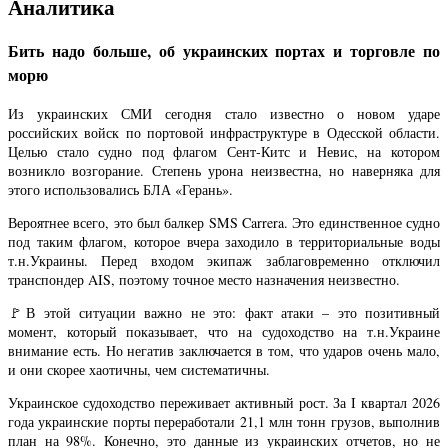
Аналитика
Бить надо больше, об украинских портах и торговле по
морю
Из украинских СМИ сегодня стало известно о новом ударе
российских войск по портовой инфраструктуре в Одесской области.
Целью стало судно под флагом Сент-Китс и Невис, на котором
возникло возгорание. Степень урона неизвестна, но наверняка для
этого использовались БЛА «Герань».
Вероятнее всего, это был балкер SMS Carrera. Это единственное судно
под таким флагом, которое вчера заходило в территориальные воды
т.н.Украины. Перед входом экипаж заблаговременно отключил
транспондер AIS, поэтому точное место назначения неизвестно.
🚩В этой ситуации важно не это: факт атаки – это позитивный
момент, который показывает, что на судоходство на т.н.Украине
внимание есть. Но негатив заключается в том, что ударов очень мало,
и они скорее хаотичны, чем систематичны.
Украинское судоходство переживает активный рост. За I квартал 2026
года украинские порты переработали 21,1 млн тонн грузов, выполнив
план на 98%. Конечно, это данные из украинских отчетов, но не