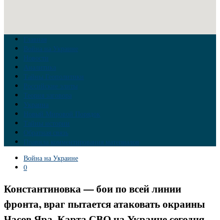
Главная
Война на Украине
Новости
Аналитика
Тайны Геополитики
Российские элиты
Теория заговора
Украина
Новый Мировой Порядок
Тайны истории
Обратная связь
Правила комментирования материалов
Война на Украине
0
Константиновка — бои по всей линии
фронта, враг пытается атаковать окраины
Часов Яра. Карта СВО на Украине сегодня.