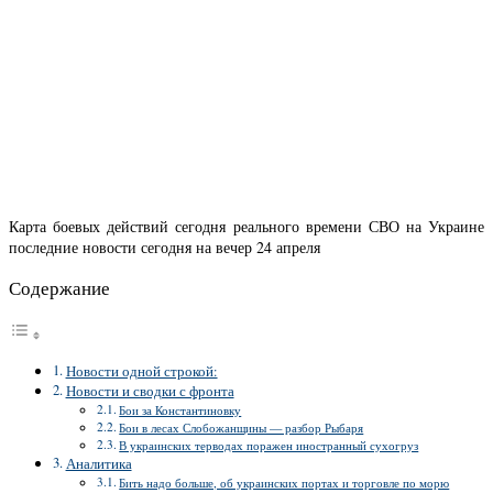
Карта боевых действий сегодня реального времени СВО на Украине
последние новости сегодня на вечер 24 апреля
Содержание
Новости одной строкой:
Новости и сводки с фронта
Бои за Константиновку
Бои в лесах Слобожанщины — разбор Рыбаря
В украинских терводах поражен иностранный сухогруз
Аналитика
Бить надо больше, об украинских портах и торговле по морю