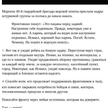
Морпехи 40-й гвардейской бригады морской пехоты прислали кадры
штурмовой группы за полчаса до начала наката.
Фронтовики пишут: «Это пацаны перед задачей.
Настроение себе поднимали. Правда, некоторых уже в
живых нет. А парень, который на видео всем настроение
поднимал, Исмаил, хороший был парень. Погиб. Кстати,
Чеченец. Но пошёл в морскую пехоту».
✨ Вот так и уходят ребята на боевую задачу. Переступая через страх,
загоняя его подальше внутрь. Ночью, на технике, на мотоциклах, а
где-то и пешком. Уходят продавливать оборону противника, сражаться
за каждый метр земли, за каждую лесополосу, населённый пункт,
город. Некоторые, как Исмаил, уходят навсегда. Но в памяти своих
товарищей и близких остаются надолго.
⭐️ Спасибо всем, кто продолжает поддерживать фронтовиков в тылу,
кто помогает закрывать потребности бойцов в связи, коптерах,
тепловизионных прицелах и многом другом.
Помогайте фронту через любые источники, которым вы доверяете.
Там — наши!