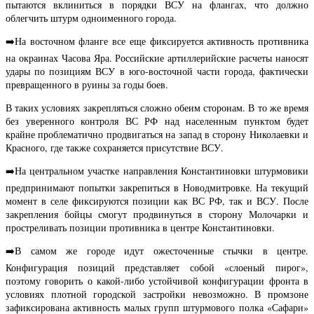
пытаются вклиниться в порядки ВСУ на флангах, что должно
облегчить штурм одноименного города.
➡️На восточном фланге все еще фиксируется активность противника
на окраинах Часова Яра. Российские артиллерийские расчеты наносят
удары по позициям ВСУ в юго-восточной части города, фактически
превращенного в руины за годы боев.
В таких условиях закрепляться сложно обеим сторонам. В то же время
без уверенного контроля ВС РФ над населенным пунктом будет
крайне проблематично продвигаться на запад в сторону Николаевки и
Красного, где также сохраняется присутствие ВСУ.
➡️На центральном участке направления Константиновки штурмовики
предпринимают попытки закрепиться в Новодмитровке. На текущий
момент в селе фиксируются позиции как ВС РФ, так и ВСУ. После
закрепления бойцы смогут продвинуться в сторону Молочарки и
простреливать позиции противника в центре Константиновки.
➡️В самом же городе идут ожесточенные стычки в центре.
Конфигурация позиций представляет собой «слоеный пирог»,
поэтому говорить о какой-либо устойчивой конфигурации фронта в
условиях плотной городской застройки невозможно. В промзоне
зафиксирована активность малых групп штурмового полка «Сафари»