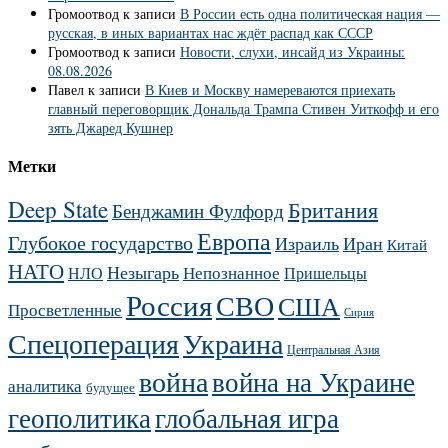
Громоотвод
к записи
В России есть одна политическая нация —
русская, в иных вариантах нас ждёт распад как СССР
Громоотвод
к записи
Новости, слухи, инсайд из Украины:
08.08.2026
Павел
к записи
В Киев и Москву намереваются приехать
главный переговорщик Дональда Трампа Стивен Уиткофф и его
зять Джаред Кушнер
Метки
Deep State
Британия
Бенджамин Фулфорд
Европа
Глубокое государство
Израиль
Иран
Китай
НАТО
Незыгарь
Непознанное
НЛО
Пришельцы
Россия
СВО
США
Просветленные
Сирия
Украина
Спецоперация
Центральная Азия
война
война на Украине
аналитика
будущее
геополитика
глобальная игра