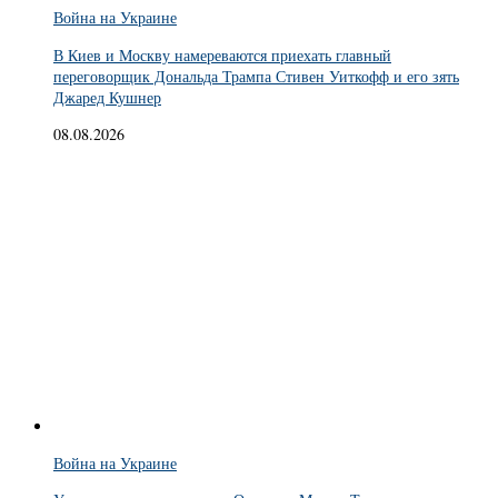
Война на Украине
В Киев и Москву намереваются приехать главный
переговорщик Дональда Трампа Стивен Уиткофф и его зять
Джаред Кушнер
08.08.2026
Война на Украине