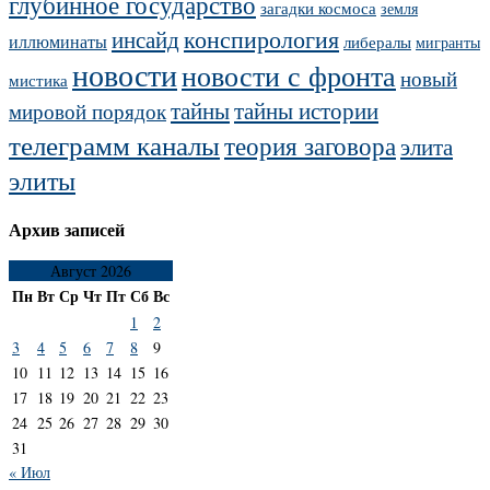
глубинное государство
загадки космоса
земля
конспирология
инсайд
иллюминаты
либералы
мигранты
новости
новости с фронта
новый
мистика
тайны
тайны истории
мировой порядок
телеграмм каналы
теория заговора
элита
элиты
Архив записей
Август 2026
Пн
Вт
Ср
Чт
Пт
Сб
Вс
1
2
3
4
5
6
7
8
9
10
11
12
13
14
15
16
17
18
19
20
21
22
23
24
25
26
27
28
29
30
31
« Июл