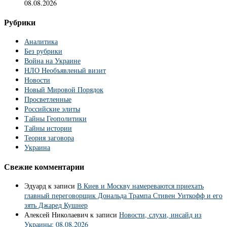
08.08.2026
Рубрики
Аналитика
Без рубрики
Война на Украине
НЛО Необъявленый визит
Новости
Новый Мировой Порядок
Просветленные
Российские элиты
Тайны Геополитики
Тайны истории
Теория заговора
Украина
Свежие комментарии
Эдуард
к записи
В Киев и Москву намереваются приехать
главный переговорщик Дональда Трампа Стивен Уиткофф и его
зять Джаред Кушнер
Алексей Николаевич
к записи
Новости, слухи, инсайд из
Украины: 08.08.2026