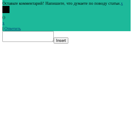
Оставьте комментарий! Напишите, что думаете по поводу статьи.
x
(
)
x
|
Ответить
Insert