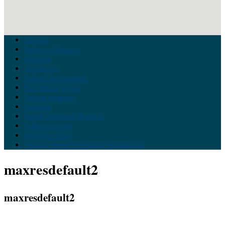
Главная
Война на Украине
Новости
Аналитика
Тайны Геополитики
Российские элиты
Теория заговора
Украина
Новый Мировой Порядок
Тайны истории
Обратная связь
Правила комментирования материалов
maxresdefault2
maxresdefault2