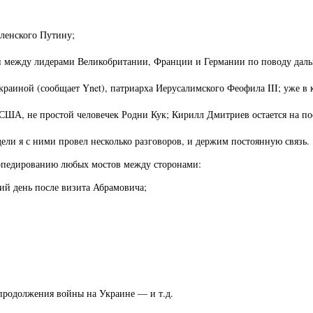
еленского Путину;
ии между лидерами Великобритании, Франции и Германии по поводу дал
раиной (сообщает Ynet), патриарха Иерусалимского Феофила III; уже в 
ША, не простой человечек Родни Кук; Кирилл Дмитриев остается на по
и я с ними провел несколько разговоров, и держим постоянную связь.
орпедированию любых мостов между сторонами:
ий день после визита Абрамовича;
 продолжения войны на Украине — и т.д.