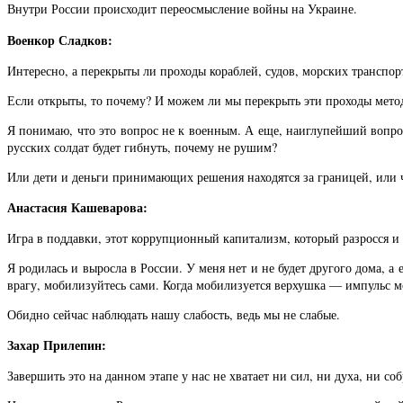
Внутри России происходит переосмысление войны на Украине.
Военкор Сладков:
Интересно, а перекрыты ли проходы кораблей, судов, морских транспо
Если открыты, то почему? И можем ли мы перекрыть эти проходы мето
Я понимаю, что это вопрос не к военным. А еще, наиглупейший вопр
русских солдат будет гибнуть, почему не рушим?
Или дети и деньги принимающих решения находятся за границей, или ч
Анастасия Кашеварова:
Игра в поддавки, этот коррупционный капитализм, который разросся и
Я родилась и выросла в России. У меня нет и не будет другого дома, а 
врагу, мобилизуйтесь сами. Когда мобилизуется верхушка — импульс мо
Обидно сейчас наблюдать нашу слабость, ведь мы не слабые.
Захар Прилепин:
Завершить это на данном этапе у нас не хватает ни сил, ни духа, ни соб