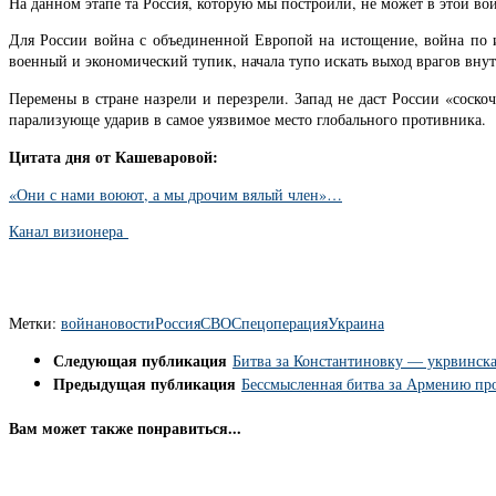
На данном этапе та Россия, которую мы построили, не может в этой во
Для России война с объединенной Европой на истощение, война по ин
военный и экономический тупик, начала тупо искать выход врагов внутр
Перемены в стране назрели и перезрели. Запад не даст России «соско
парализующе ударив в самое уязвимое место глобального противника.
Цитата дня от Кашеваровой:
«Они с нами воюют, а мы дрочим вялый член»…
Канал визионера
Метки:
война
новости
Россия
СВО
Спецоперация
Украина
Следующая публикация
Битва за Константиновку — укрвинская
Предыдущая публикация
Бессмысленная битва за Армению пр
Вам может также понравиться...