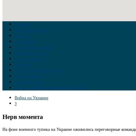
Главная
Война на Украине
Новости
Аналитика
Тайны Геополитики
Российские элиты
Теория заговора
Украина
Новый Мировой Порядок
Тайны истории
Обратная связь
Правила комментирования материалов
Война на Украине
3
Нерв момента
На фоне военного тупика на Украине оживились переговорные команды