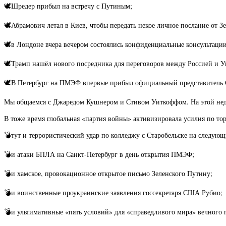
🕊Шредер прибыл на встречу с Путиным;
🕊Абрамович летал в Киев, чтобы передать некое личное послание от З
🕊в Лондоне вчера вечером состоялись конфиденциальные консультац
🕊Трамп нашёл нового посредника для переговоров между Россией и Ук
🕊В Петербург на ПМЭФ впервые прибыл официальный представитель С
Мы общаемся с Джаредом Кушнером и Стивом Уиткоффом. На этой недел
В тоже время глобальная «партия войны» активизировала усилия по т
💣тут и террористический удар по колледжу с Старобельске на следующ
💣и атаки БПЛА на Санкт-Петербург в день открытия ПМЭФ;
💣и хамское, провокационное открытое письмо Зеленского Путину;
💣и воинственные проукраинские заявления госсекретаря США Рубио;
💣и ультимативные «пять условий» для «справедливого мира» вечного