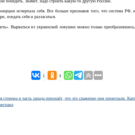
йне победить. Значит, надо строить какую-то другую Россию.
ерции исчерпала себя. Все больше признаков того, что система РФ, и
и, поедать себя и разлагаться.
чить». Вырваться из украинской ловушки можно только преобразившись, 
1
3
 сторона и часть запада признаёт, что это сражение они проиграли. Кар
оиграна