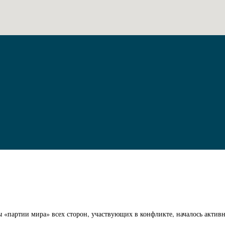
 «партии мира» всех сторон, участвующих в конфликте, началось актив