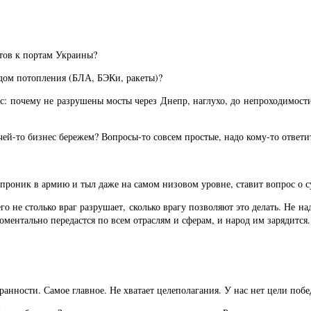
ртов к портам Украины?
дом потопления (БЛА, БЭКи, ракеты)?
ос: почему не разрушены мосты через Днепр, наглухо, до непроходимос
ей-то бизнес бережем? Вопросы-то совсем простые, надо кому-то ответи
 проник в армию и тыл даже на самом низовом уровне, ставит вопрос о 
его не столько враг разрушает, сколько врагу позволяют это делать. Не 
ментально передастся по всем отраслям и сферам, и народ им зарядится.
ранности. Самое главное. Не хватает целеполагания. У нас нет цели побед