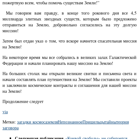
пожертвую всем, чтобы помочь существам Земли!”
Мы говорим вам правду, в конце того рокового дня все 4,5
миллиарда элитных звездных существ, которым было предложено
отправиться на Землю, добровольно согласились на эту долгую
миссию!
Затем был отдан указ о том, что вскоре начнется спасательная миссия
на Землю!
На некоторое время мы все собрались в великих залах Галактической
Федерации и начали планировать нашу миссию на Землю!
На больших столах мы открыли великие свитки и письмена света и
начали составлять план путешествия на Землю! Мы составили проекты
и заключили космические контракты и соглашения для нашей миссии
на Землю!
Продолжение следует
via
Метки:
загадки космоса
земля
Непознанное
Пришельцы
тайны
теория
заговора
Следующая публикация
«Конвой свободы» не собирается