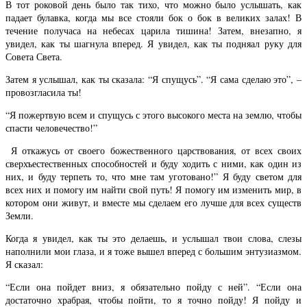
В тот роковой день было так тихо, что можно было услышать, как
падает булавка, когда мы все стояли бок о бок в великих залах! В
течение получаса на небесах царила тишина! Затем, внезапно, я
увидел, как ты шагнула вперед. Я увидел, как ты подняал руку для
Совета Света.
Затем я услышал, как ты сказала: “Я спущусь”. “Я сама сделаю это”, –
провозгласила ты!
“Я пожертвую всем и спущусь с этого высокого места на землю, чтобы
спасти человечество!”
Я откажусь от своего божественного царствования, от всех своих
сверхъестественных способностей и буду ходить с ними, как один из
них, и буду терпеть то, что мне там уготовано!” Я буду светом для
всех них и помогу им найти свой путь! Я помогу им изменить мир, в
котором они живут, и вместе мы сделаем его лучше для всех существ
Земли.
Когда я увидел, как ты это делаешь, и услышал твои слова, слезы
наполнили мои глаза, и я тоже вышел вперед с большим энтузиазмом.
Я сказал:
“Если она пойдет вниз, я обязательно пойду с ней”. “Если она
достаточно храбрая, чтобы пойти, то я точно пойду! Я пойду и