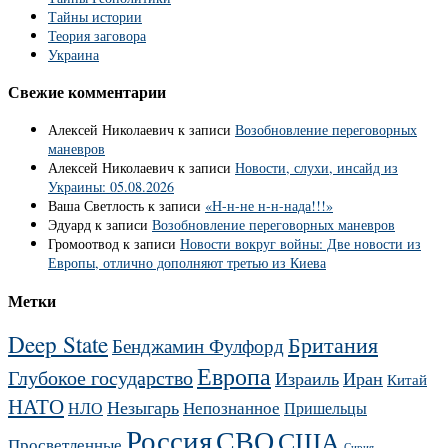
Тайны истории
Теория заговора
Украина
Свежие комментарии
Алексей Николаевич
к записи
Возобновление переговорных
маневров
Алексей Николаевич
к записи
Новости, слухи, инсайд из
Украины: 05.08.2026
Ваша Светлость
к записи
«Н-н-не н-н-нада!!!»
Эдуард
к записи
Возобновление переговорных маневров
Громоотвод
к записи
Новости вокруг войны: Две новости из
Европы, отлично дополняют третью из Киева
Метки
Deep State
Британия
Бенджамин Фулфорд
Европа
Глубокое государство
Израиль
Иран
Китай
НАТО
Незыгарь
Непознанное
НЛО
Пришельцы
Россия
СВО
США
Просветленные
Сирия