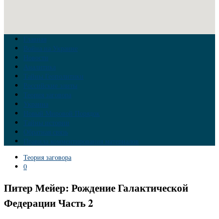
Главная
Война на Украине
Новости
Аналитика
Тайны Геополитики
Российские элиты
Теория заговора
Украина
Новый Мировой Порядок
Тайны истории
Обратная связь
Правила комментирования материалов
Теория заговора
0
Питер Мейер: Рождение Галактической
Федерации Часть 2