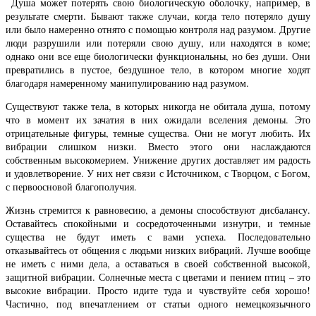
Душа может потерять свою биологическую оболочку, например, в
результате смерти. Бывают также случаи, когда тело потеряло душу
или было намеренно отнято с помощью контроля над разумом. Другие
люди разрушили или потеряли свою душу, или находятся в коме;
однако они все еще биологически функциональны, но без души. Они
превратились в пустое, бездушное тело, в котором многие ходят
благодаря намеренному манипулированию над разумом.
Существуют также тела, в которых никогда не обитала душа, потому
что в момент их зачатия в них ожидали вселения демоны. Это
отрицательные фигуры, темные существа. Они не могут любить. Их
вибрации слишком низки. Вместо этого они наслаждаются
собственным высокомерием. Унижение других доставляет им радость
и удовлетворение. У них нет связи с Источником, с Творцом, с Богом,
с первоосновой благополучия.
Жизнь стремится к равновесию, а демоны способствуют дисбалансу.
Оставайтесь спокойными и сосредоточенными изнутри, и темные
существа не будут иметь с вами успеха. Последовательно
отказывайтесь от общения с людьми низких вибраций. Лучше вообще
не иметь с ними дела, а оставаться в своей собственной высокой,
защитной вибрации. Солнечные места с цветами и пением птиц – это
высокие вибрации. Просто идите туда и чувствуйте себя хорошо!
Частично, под впечатлением от статьи одного немецкоязычного