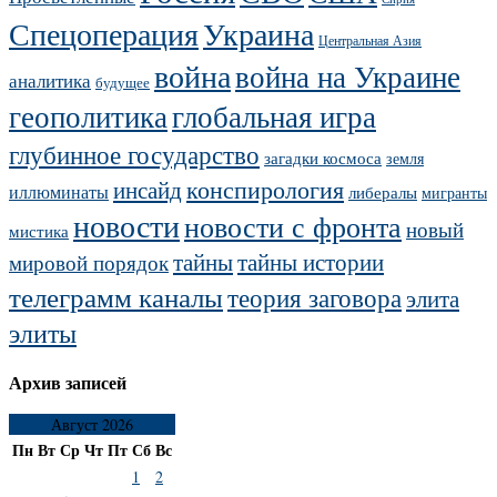
Украина
Спецоперация
Центральная Азия
война
война на Украине
аналитика
будущее
геополитика
глобальная игра
глубинное государство
загадки космоса
земля
конспирология
инсайд
иллюминаты
либералы
мигранты
новости
новости с фронта
новый
мистика
тайны
тайны истории
мировой порядок
телеграмм каналы
теория заговора
элита
элиты
Архив записей
Август 2026
Пн
Вт
Ср
Чт
Пт
Сб
Вс
1
2