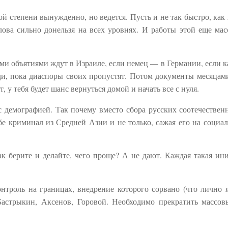
ой степени вынужденно, но ведется. Пусть и не так быстро, как 
ва сильно донельзя на всех уровнях. И работы этой еще мас
ми объятиями ждут в Израиле, если немец — в Германии, если к
жди, пока диаспоры своих пропустят. Потом документы месяцам
т, у тебя будет шанс вернуться домой и начать все с нуля.
с демографией. Так почему вместо сбора русских соотечествен
е криминал из Средней Азии и не только, сажая его на социалк
ак берите и делайте, чего проще? А не дают. Каждая такая ин
троль на границах, внедрение которого сорвано (что лично 
астрыкин, Аксенов, Горовой. Необходимо прекратить массов