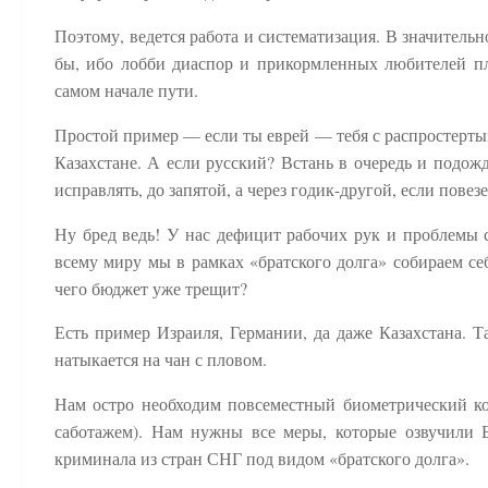
Поэтому, ведется работа и систематизация. В значительн
бы, ибо лобби диаспор и прикормленных любителей пло
самом начале пути.
Простой пример — если ты еврей — тебя с распростерты
Казахстане. А если русский? Встань в очередь и подо
исправлять, до запятой, а через годик-другой, если повезе
Ну бред ведь! У нас дефицит рабочих рук и проблемы 
всему миру мы в рамках «братского долга» собираем себ
чего бюджет уже трещит?
Есть пример Израиля, Германии, да даже Казахстана. Т
натыкается на чан с пловом.
Нам остро необходим повсеместный биометрический кон
саботажем). Нам нужны все меры, которые озвучили Б
криминала из стран СНГ под видом «братского долга».