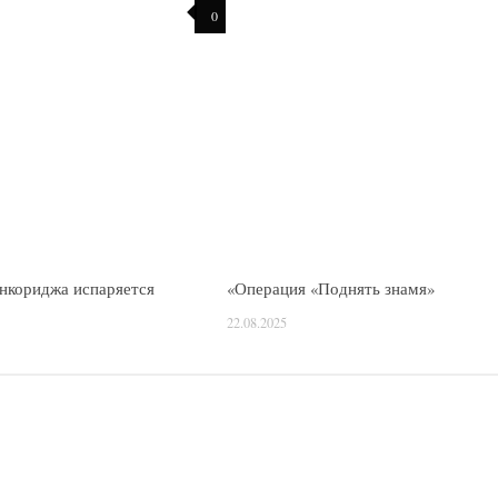
0
нкориджа испаряется
«Операция «Поднять знамя»
22.08.2025