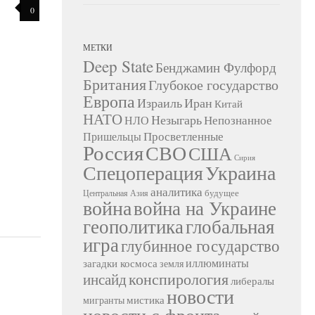
0
МЕТКИ
Deep State
Бенджамин Фулфорд
Британия
Глубокое государство
Европа
Израиль
Иран
Китай
НАТО
Незыгарь
Непознанное
НЛО
Просветленные
Пришельцы
Россия
СВО
США
Сирия
Украина
Спецоперация
аналитика
будущее
Центральная Азия
война
война на Украине
геополитика
глобальная
игра
глубинное государство
иллюминаты
загадки космоса
земля
конспирология
инсайд
либералы
новости
мистика
мигранты
новости с фронта