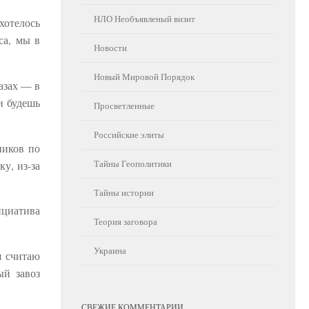
НЛО Необъявленый визит
хотелось
са, мы в
Новости
Новый Мировой Порядок
азах — в
и будешь
Просветленные
Российские элиты
ников по
Тайны Геополитики
у, из-за
Тайны истории
ициатива
Теория заговора
Украина
я считаю
ый завоз
СВЕЖИЕ КОММЕНТАРИИ