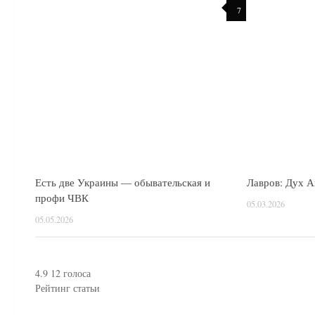
7
Есть две Украины — обывательская и
Лавров: Дух А
профи ЧВК
05.03.2026
05.05.2026
4.9
12
голоса
Рейтинг статьи