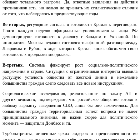
обещает тотального разгрома. Да, ответные заявления на действия
противников есть, но нельзя не признать их стилистические отличия
от того, что наблюдалось в предшествующие годы.
Во-вторых,
регулярные сигналы о готовности Кремля к переговорам.
Почти каждую неделю официальные уполномоченные лица РФ
демонстрируют готовность к диалогу с Западом и Украиной. По
инициативе Москвы недавно состоялся телефонный разговор между
Лавровым и Рубио, в ходе которого Кремль вновь обозначил свою
готовность к продолжению диалога.
В-третьих,
Система фиксирует рост социально-политического
напряжения в стране. Ситуация с ограничениями интернета выявила
растущую усталость общества от жесткой линии и нежелание
большинства граждан слепо следовать все новым инструкциям.
Социологические исследования, реализованные по заказу АП и
других ведомств, подтверждают, что российское общество готово к
любому варианту завершения СВО, лишь бы оно закончилось. Для
большинства граждан территориальный аспект вопроса не имеет
принципиального значения, он важен скорее для политического
момента — защитили Донбасс и тд.
Турбопатриоты, лишенные ярких лидеров и представленности во
власти, вряд ли представляют из себя значимую политическую силу-