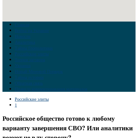
Главная
Война на Украине
Новости
Аналитика
Тайны Геополитики
Российские элиты
Теория заговора
Украина
Новый Мировой Порядок
Тайны истории
Обратная связь
Правила комментирования материалов
Российские элиты
1
Российское общество готово к любому
варианту завершения СВО? Или аналитики
воюют не в ту сторону?