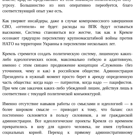
угрозу. Большинство из них оперативно переобуется, благо
соответствующий опыт уже есть.
Как уверяют инсайдеры, даже в случае компромиссного завершения
СВО, «оттепели» не будет: расходы на ВПК будут оставаться
высокими, Система становиться все жестче, так как в Кремле
осознают грядущую перспективу крупномасштабной войны против
НАТО на территории Украины в перспективе нескольких лет.
Кремль стремится создать политическую систему, лишенную каких-
либо идеологических основ, максимально гибкую и адаптивную,
именно с этим связано продвижение концепции «Служения» (без
уточнения, чему и как) в российском обществе. Администрация
Президента в нужный момент просто берет в аренду определенную
часть общества: когда надо — патриотов, когда надо — пацифистов.
При чем сам заказчик каких-либо убеждений лишен, действуя лишь в
соответствии с текущей политической конъюнктурой.
Именно отсутствие навыков работы со смыслами и идеологией — в
более широком смысле — приводит к тому, что баланс сил
постепенно склоняется в пользу силовиков, а не гражданской
администрации. Все идеологические проекты Кремля со временем
превратились в шоу для одного человека, не имея глубоких
социальных корней. Переход к прямому административному