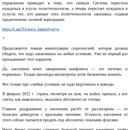
управлению приводит к тому, что сначала Система перестала
нуждаться в усугах политтехнологов, а теперь перестает нуждаться в
услугах тех, кто раньше этих политтехнологов заказывал, отдавая
предпочтение силовой корпорации.
https://t.me/Taynaya_kantselyariya
*
Продолжается ловкая манипуляция социологией, которая должна
убедить, что надо заканчивать на любых условиях. Уже не первый раз
проскакивает этот нарратив.
Да, население хочет завершения конфликта — это логично и
нормально. Только шизоиды-мизантропы хотят бесконечно воевать.
Вот только про «любые условия» не надо вкручивать в выводы.
В феврале 2022 г. страна, несмотря на шок, на войну пришла, а вот
элиты, как выяснилось, оказались абсолютно не готовы.
Главное раздражение у населения растёт от рассинхрона — от
балагана демиургов с красными линиями. Усталость населения от
этого сейчас пытаются продать под абсолютно ложными флагами.
Через фронт прошёл слишком большой процент населения, чтобы