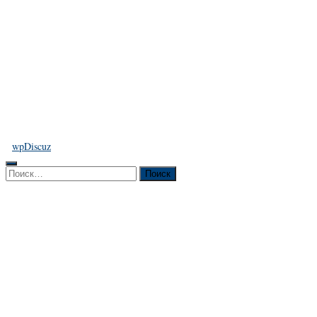
wpDiscuz
Найти: