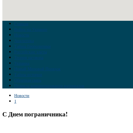
Главная
Война на Украине
Новости
Аналитика
Тайны Геополитики
Российские элиты
Теория заговора
Украина
Новый Мировой Порядок
Тайны истории
Обратная связь
Правила комментирования материалов
Новости
1
С Днем пограничника!