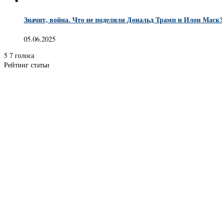
Значит, война. Что не поделили Дональд Трамп и Илон Маск
05.06.2025
5
7
голоса
Рейтинг статьи