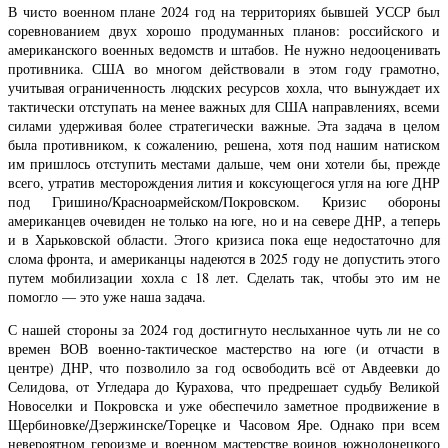
В чисто военном плане 2024 год на территориях бывшей УССР был
соревнованием двух хорошо продуманных планов: российского и
американского военных ведомств и штабов. Не нужно недооценивать
противника. США во многом действовали в этом году грамотно,
учитывая ограниченность людских ресурсов хохла, что вынуждает их
тактически отступать на менее важных для США направлениях, всеми
силами удерживая более стратегически важные. Эта задача в целом
была противником, к сожалению, решена, хотя под нашим натиском
им пришлось отступить местами дальше, чем они хотели бы, прежде
всего, утратив месторождения лития и коксующегося угля на юге ДНР
под Гришино/Красноармейском/Покровском. Кризис обороны
американцев очевиден не только на юге, но и на севере ДНР, а теперь
и в Харьковской области. Этого кризиса пока еще недостаточно для
слома фронта, и американцы надеются в 2025 году не допустить этого
путем мобилизации хохла с 18 лет. Сделать так, чтобы это им не
помогло — это уже наша задача.
С нашей стороны за 2024 год достигнуто неслыханное чуть ли не со
времен ВОВ военно-тактическое мастерство на юге (и отчасти в
центре) ДНР, что позволило за год освободить всё от Авдеевки до
Селидова, от Угледара до Курахова, что предрешает судьбу Великой
Новоселки и Покровска и уже обеспечило заметное продвижение в
Щербиновке/Дзержинске/Торецке и Часовом Яре. Однако при всем
невероятном героизме и военном мастерстве воинов южнодонецкого