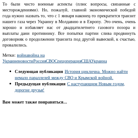
То были чисто военные аспекты (плюс вопросы, связанные с
месторождениями). Но, пожалуй, главной экономической победой
года нужно назвать то, что с 1 января наконец-то прекратится транзит
нашего газа через Украину в Молдавию и в Европу. Это очень, очень
хорошо и избавляет нас от двадцатилетнего газового позора и
выплаты дани противнику. Все попытки партии слива продвинуть
договорняк о продолжении транзита под другой вывеской, к счастью,
провалились.
Метки:
война
война на
Украине
новости
Россия
СВО
Спецоперация
США
Украина
Следующая публикация
История циклична. Можно найти
немало параллелей между СВО и Крымской войной.
Предыдущая публикация
С наступающим Новым годом,
дорогие друзья!
Вам может также понравиться...