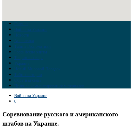
Главная
Война на Украине
Новости
Аналитика
Тайны Геополитики
Российские элиты
Теория заговора
Украина
Новый Мировой Порядок
Тайны истории
Обратная связь
Правила комментирования материалов
Война на Украине
0
Соревнование русского и американского
штабов на Украине.