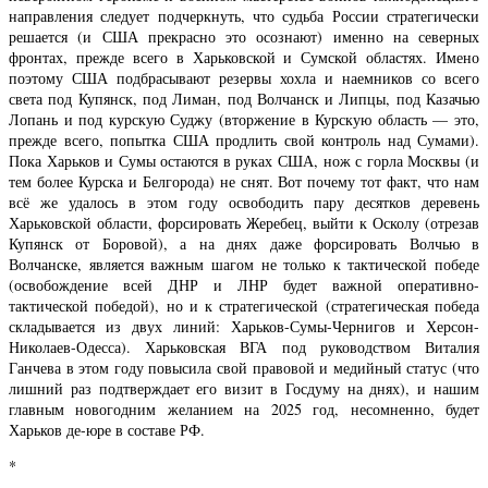
направления следует подчеркнуть, что судьба России стратегически
решается (и США прекрасно это осознают) именно на северных
фронтах, прежде всего в Харьковской и Сумской областях. Имено
поэтому США подбрасывают резервы хохла и наемников со всего
света под Купянск, под Лиман, под Волчанск и Липцы, под Казачью
Лопань и под курскую Суджу (вторжение в Курскую область — это,
прежде всего, попытка США продлить свой контроль над Сумами).
Пока Харьков и Сумы остаются в руках США, нож с горла Москвы (и
тем более Курска и Белгорода) не снят. Вот почему тот факт, что нам
всё же удалось в этом году освободить пару десятков деревень
Харьковской области, форсировать Жеребец, выйти к Осколу (отрезав
Купянск от Боровой), а на днях даже форсировать Волчью в
Волчанске, является важным шагом не только к тактической победе
(освобождение всей ДНР и ЛНР будет важной оперативно-
тактической победой), но и к стратегической (стратегическая победа
складывается из двух линий: Харьков-Сумы-Чернигов и Херсон-
Николаев-Одесса). Харьковская ВГА под руководством Виталия
Ганчева в этом году повысила свой правовой и медийный статус (что
лишний раз подтверждает его визит в Госдуму на днях), и нашим
главным новогодним желанием на 2025 год, несомненно, будет
Харьков де-юре в составе РФ.
*