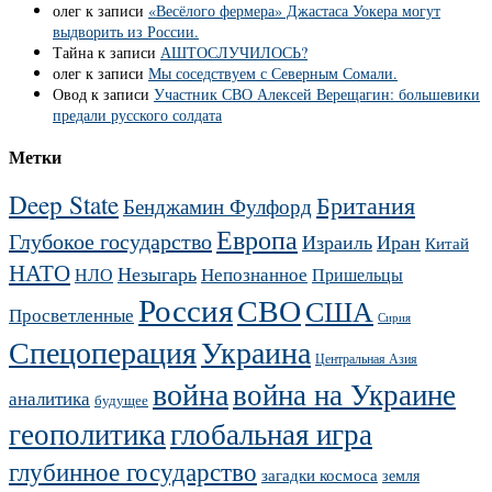
олег
к записи
«Весёлого фермера» Джастаса Уокера могут
выдворить из России.
Тайна
к записи
АШТОСЛУЧИЛОСЬ?
олег
к записи
Мы соседствуем с Северным Сомали.
Овод
к записи
Участник СВО Алексей Верещагин: большевики
предали русского солдата
Метки
Deep State
Британия
Бенджамин Фулфорд
Европа
Глубокое государство
Израиль
Иран
Китай
НАТО
Незыгарь
Непознанное
НЛО
Пришельцы
Россия
СВО
США
Просветленные
Сирия
Украина
Спецоперация
Центральная Азия
война
война на Украине
аналитика
будущее
геополитика
глобальная игра
глубинное государство
загадки космоса
земля