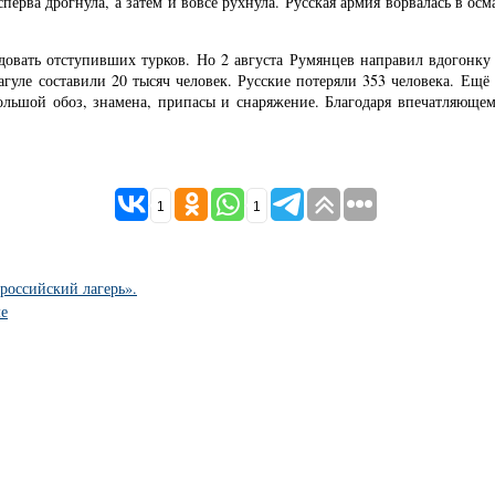
перва дрогнула, а затем и вовсе рухнула. Русская армия ворвалась в о
ледовать отступивших турков. Но 2 августа Румянцев направил вдогонк
гуле составили 20 тысяч человек. Русские потеряли 353 человека. Ещё 
 большой обоз, знамена, припасы и снаряжение. Благодаря впечатляюще
1
1
ироссийский лагерь».
ме