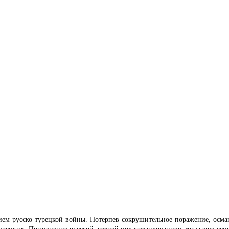
ытием русско-турецкой войны. Потерпев сокрушительное поражение, осма
турецких. Применение русской армией под командованием тогда еще ген