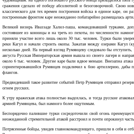
сражения сделало её победу абсолютной и безоговорочной. Свою нов
классического для тех времен построения войска в единое каре, он 
построенным фронтом каре неожиданно побатарейно размещалась артил
Великий визирь Иваззаде Халил-паша, командовавший турками, допу
состоявшее из конницы и на треть из пехоты, по численности намно
приняли участие всего лишь около 30 тыс. человек. Турки были увер
реки Кагул и начали строить окопы. Зажатая между озерами Кагул (к
несколько дней. На первый взгляд Румянцеву следовало бы отступить,
августа Русская Императорская армия вышла из своего лагеря и напр
около 6 тыс. человек. Другие каре были вдвое меньше. Внезапна атак
сориентировавшийся Румянцев подключил к бою артиллерию, дабы пре
флангов.
Предвидевший такое развитие событий Петр Румянцев отправил резерв
огнем русских.
К утру вражеская атака полностью выдохлась, и тогда русские атако
армией Румянцева, был намного более ощутимым.
Беспорядочно палившие турки сосредоточили свой огонь преимуществе
неожиданной стремительной атакой расстроил и почти опрокинул часть
Потрясенные бойцы, увидев главнокомандующего, пришли в себя и отби