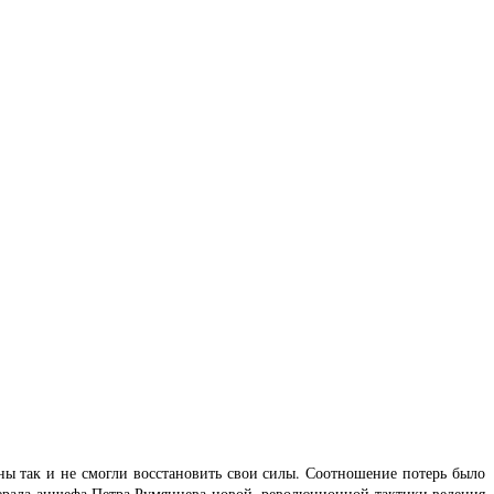
ны так и не смогли восстановить свои силы. Соотношение потерь было
ерала-аншефа Петра Румянцева новой, революционной тактики ведения