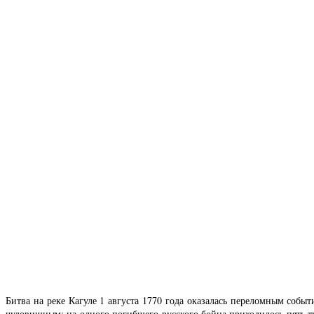
Битва на реке Кагуле 1 августа 1770 года оказалась переломным соб
чудовищным: на одного погибшего русского бойца приходилось пять 