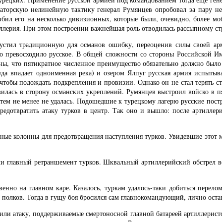
аторскую нелинейную тактику генерал Румянцев опробовал за пару нед
разбил его на несколько дивизионных, которые были, очевидно, более 
лерия. При этом построении важнейшая роль отводилась рассыпному ст
стил традиционную для османов ошибку, переоценив силы своей арми
го превосходило русское. В общей сложности со стороны Российской И
ены, что пятикратное численное преимущество обязательно должно было
уда впадает одноименная река) и озером Ялпуг русская армия испытыв
 чтобы подождать подкрепления и провизии. Однако он не стал терять ст
авилась в сторону османских укреплений. Румянцев выстроил войско в п
а тем не менее не удалась. Подошедшие к турецкому лагерю русские по
дотвратить атаку турков в центр. Так оно и вышло: после артиллери
ные колонны для предотвращения наступления турков. Увидевшие этот 
вали главный ретраншемент турков. Шквальный артиллерийский обстрел 
нно на главном каре. Казалось, туркам удалось-таки добиться перелом
 полков. Тогда в гущу боя бросился сам главнокомандующий, лично ост
ли атаку, поддерживаемые смертоносной главной батареей артиллеристо