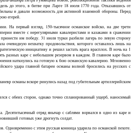
ель до этого, в битве при Ларге 18 июля 1770 года. Отказавшись от
мобильны и давали возможность для активной взаимной обороны. Перед
рою егерей.
и. На первый взгляд, 150-тысячное османское войско, на две трети
мперии вместе с нерегулярными кавалеристами и казаками в сражении
 принести им победу. 31 июля турки разбили лагерь по левую сторону
ала очевидную нехватку продовольствия, которого оставалось лишь на
ратегическую инициативу и решил застать врага врасплох. В ночь на 1
ять разных каре с небольшим резервом в каждом. В главном каре было
строения наткнулись на готовую к бою османскую кавалерию. Мгновенно
йского удара главной батареи османы волной бросились на русских с
маневр османы вскоре ринулись назад под губительным артиллерийским
велся с обеих сторон, однако точно спланированный ущерб, наносимый
а. Десятитысячный отряд янычар с саблями ворвался в одно из каре и
ановивший готовых уже дрогнуть солдат.
в. Одновременно с этим русская конница ударила по османской пехоте.