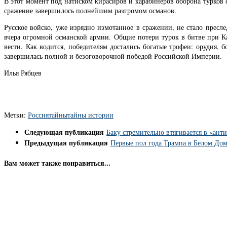
В этот момент под натиском кирасиров и карабинеров оборона турков с
сражение завершилось полнейшим разгромом османов.
Русское войско, уже изрядно измотанное в сражении, не стало прес
вчера огромной османской армии. Общие потери турок в битве при Ка
вести. Как водится, победителям достались богатые трофеи: орудия,
завершилась полной и безоговорочной победой Российской Империи.
Илья Рябцев
Метки:
Россия
тайны
тайны истории
Следующая публикация
Баку стремительно втягивается в «ант
Предыдущая публикация
Первые пол года Трампа в Белом До
Вам может также понравиться...