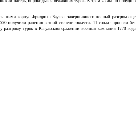
сманский лагерь, опрокидывая бежавших турок. К трем часам по полудню
у за ними корпус Фридриха Бауэра, завершившего полный разгром еще
550 получили ранения разной степени тяжести. 11 солдат пропали без
му разгрому турок в Кагульском сражении военная кампания 1770 года