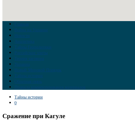
Главная
Война на Украине
Новости
Аналитика
Тайны Геополитики
Российские элиты
Теория заговора
Украина
Новый Мировой Порядок
Тайны истории
Обратная связь
Правила комментирования материалов
Тайны истории
0
Сражение при Кагуле