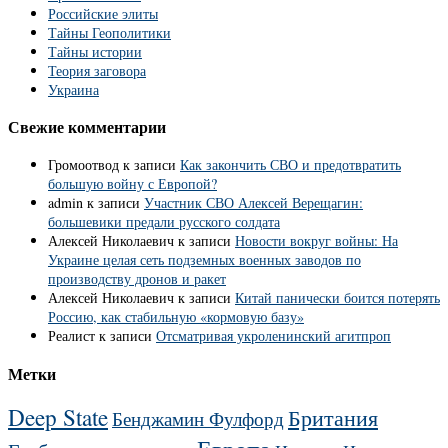
Российские элиты
Тайны Геополитики
Тайны истории
Теория заговора
Украина
Свежие комментарии
Громоотвод
к записи
Как закончить СВО и предотвратить
большую войну с Европой?
admin
к записи
Участник СВО Алексей Верещагин:
большевики предали русского солдата
Алексей Николаевич
к записи
Новости вокруг войны: На
Украине целая сеть подземных военных заводов по
производству дронов и ракет
Алексей Николаевич
к записи
Китай панически боится потерять
Россию, как стабильную «кормовую базу»
Реалист
к записи
Отсматривая укроленинский агитпроп
Метки
Deep State
Британия
Бенджамин Фулфорд