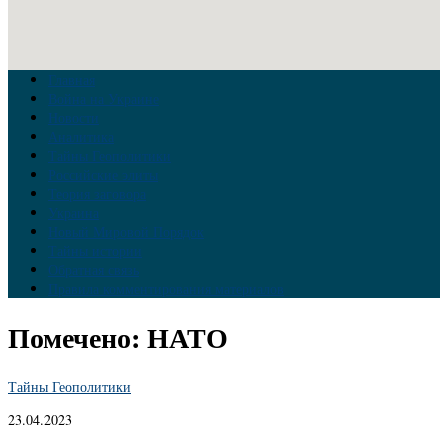
Главная
Война на Украине
Новости
Аналитика
Тайны Геополитики
Российские элиты
Теория заговора
Украина
Новый Мировой Порядок
Тайны истории
Обратная связь
Правила комментирования материалов
Помечено:
НАТО
Тайны Геополитики
23.04.2023