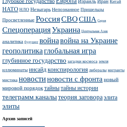
Европа
Глубокое государство
Израиль
Иран
Китай
НАТО
Незыгарь
Непознанное
НЛО
Пришельцы
Россия
СВО
США
Просветленные
Сирия
Украина
Спецоперация
Центральная Азия
война
война на Украине
аналитика
будущее
геополитика
глобальная игра
глубинное государство
загадки космоса
земля
конспирология
инсайд
иллюминаты
либералы
мигранты
новости
новости с фронта
новый
мистика
тайны
тайны истории
мировой порядок
телеграмм каналы
теория заговора
элита
элиты
Архив записей