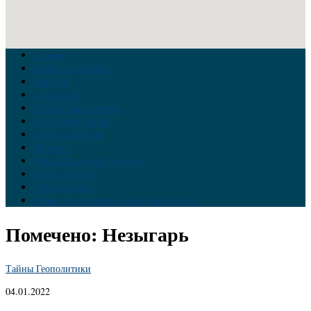
Главная
Война на Украине
Новости
Аналитика
Тайны Геополитики
Российские элиты
Теория заговора
Украина
Новый Мировой Порядок
Тайны истории
Обратная связь
Правила комментирования материалов
Помечено:
Незыгарь
Тайны Геополитики
04.01.2022