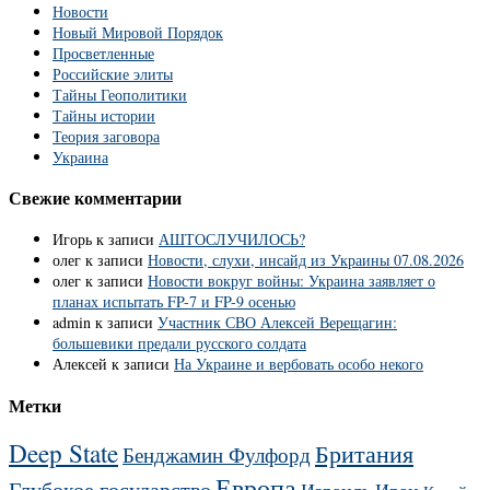
Новости
Новый Мировой Порядок
Просветленные
Российские элиты
Тайны Геополитики
Тайны истории
Теория заговора
Украина
Свежие комментарии
Игорь
к записи
АШТОСЛУЧИЛОСЬ?
олег
к записи
Новости, слухи, инсайд из Украины 07.08.2026
олег
к записи
Новости вокруг войны: Украина заявляет о
планах испытать FP-7 и FP-9 осенью
admin
к записи
Участник СВО Алексей Верещагин:
большевики предали русского солдата
Алексей
к записи
На Украине и вербовать особо некого
Метки
Deep State
Британия
Бенджамин Фулфорд
Европа
Глубокое государство