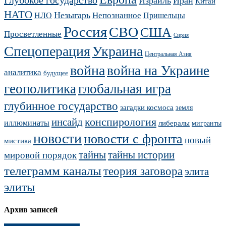
Израиль
Иран
Китай
НАТО
Незыгарь
Непознанное
НЛО
Пришельцы
Россия
СВО
США
Просветленные
Сирия
Украина
Спецоперация
Центральная Азия
война
война на Украине
аналитика
будущее
геополитика
глобальная игра
глубинное государство
загадки космоса
земля
конспирология
инсайд
иллюминаты
либералы
мигранты
новости
новости с фронта
новый
мистика
тайны
тайны истории
мировой порядок
телеграмм каналы
теория заговора
элита
элиты
Архив записей