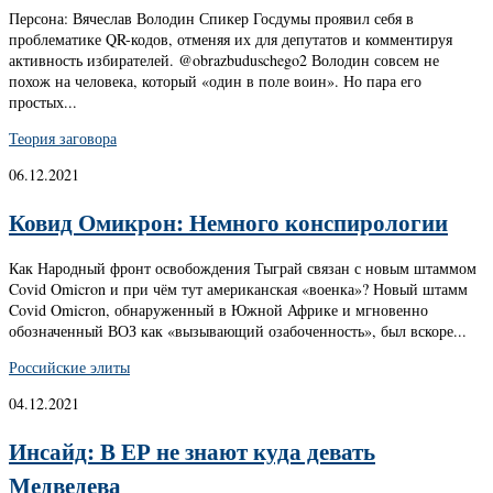
Персона: Вячеслав Володин Спикер Госдумы проявил себя в
проблематике QR-кодов, отменяя их для депутатов и комментируя
активность избирателей. @obrazbuduschego2 Володин совсем не
похож на человека, который «один в поле воин». Но пара его
простых...
Теория заговора
06.12.2021
Ковид Омикрон: Немного конспирологии
Как Народный фронт освобождения Тыграй связан с новым штаммом
Covid Omicron и при чём тут американская «военка»? Новый штамм
Covid Omicron, обнаруженный в Южной Африке и мгновенно
обозначенный ВОЗ как «вызывающий озабоченность», был вскоре...
Российские элиты
04.12.2021
Инсайд: В ЕР не знают куда девать
Медведева