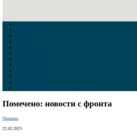
Главная
Война на Украине
Новости
Аналитика
Тайны Геополитики
Российские элиты
Теория заговора
Украина
Новый Мировой Порядок
Тайны истории
Обратная связь
Правила комментирования материалов
Помечено:
новости с фронта
Украина
22.02.2023