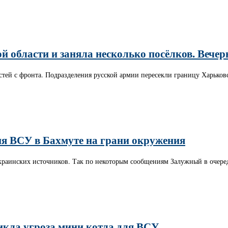
 области и заняла несколько посёлков. Вечерн
стей с фронта. Подразделения русской армии пересекли границу Харьков
ия ВСУ в Бахмуте на грани окружения
раинских источников. Так по некоторым сообщениям Залужный в очередн
никла угроза мини котла для ВСУ