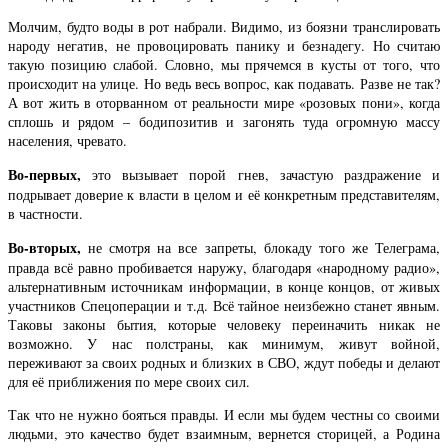
Молчим, будто воды в рот набрали. Видимо, из боязни транслировать
народу негатив, не провоцировать панику и безнадегу. Но считаю
такую позицию слабой. Словно, мы прячемся в кусты от того, что
происходит на улице. Но ведь весь вопрос, как подавать. Разве не так?
А вот жить в оторванном от реальности мире «розовых пони», когда
сплошь и рядом – бодипозитив и загонять туда огромную массу
населения, чревато.
Во-первых,
это вызывает порой гнев, зачастую раздражение и
подрывает доверие к власти в целом и её конкретным представителям,
в частности.
Во-вторых,
не смотря на все запреты, блокаду того же Телеграма,
правда всё равно пробивается наружу, благодаря «народному радио»,
альтернативным источникам информации, в конце концов, от живых
участников Спецоперации и т.д. Всё тайное неизбежно станет явным.
Таковы законы бытия, которые человеку переиначить никак не
возможно. У нас полстраны, как минимум, живут войной,
переживают за своих родных и близких в СВО, ждут победы и делают
для её приближения по мере своих сил.
Так что не нужно бояться правды. И если мы будем честны со своими
людьми, это качество будет взаимным, вернется сторицей, а Родина