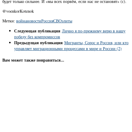
будет только сильнее. И «мы всех порвём, если нас не остановят» (с).
@voenkorKotenok
Метки:
война
новости
Россия
СВО
элиты
Следующая публикация
Лично я по-прежнему верю в нашу
победу без компромиссов
Предыдущая публикация
Мигранты, Сорос и Россия, или кто
управляет миграционными процессами в мире и России (2)
Вам может также понравиться...