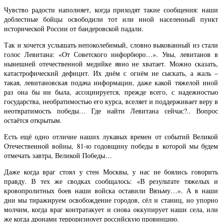
Чувство радости наполняет, когда приходят такие сообщения: наши
доблестные бойцы освободили тот или иной населенный пункт
исторической России от бандеровской падали.
Так и хочется услышать непоколебимый, словно выкованный из стали
голос Левитана: «От Советского инфорбюро…». Увы, левитанов в
нынешней отечественной медийке явно не хватает. Можно сказать,
катастрофический дефицит. Их днём с огнём не сыскать, а жаль –
такая, левитановская подача информации, даже какой тяжелой иной
раз она бы ни была, ассоциируется, прежде всего, с надежностью
государства, необратимостью его курса, вселяет и поддерживает веру в
неотвратимость победы… Где найти Левитана сейчас?.. Вопрос
остаётся открытым.
Есть ещё одно отличие наших лукавых времен от событий Великой
Отечественной войны, 81-ю годовщину победы в которой мы будем
отмечать завтра, Великой Победы…
Даже когда враг стоял у стен Москвы, у нас не боялись говорить
правду. В тех же сводках сообщалось: «В результате тяжелых и
кровопролитных боев наши войска оставили Вязьму…». А в наши
дни мы тиражируем освобождение городов, сёл и станиц, но упорно
молчим, когда враг контратакует и снова оккупирует наши села, или
же когда дронами терроризиоует российскую провинцию.