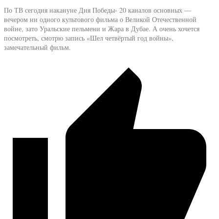
По ТВ сегодня накануне Дня Победы- 20 каналов основных —
вечером ни одного культового фильма о Великой Отечественной
войне, зато Уральские пельмени и Жара в Дубае. А очень хочется
посмотреть, смотрю запись «Шел четвёртый год войны»,
замечательный фильм.