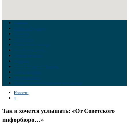
Главная
Война на Украине
Новости
Аналитика
Тайны Геополитики
Российские элиты
Теория заговора
Украина
Новый Мировой Порядок
Тайны истории
Обратная связь
Правила комментирования материалов
Новости
4
Так и хочется услышать: «От Советского
инфорбюро…»