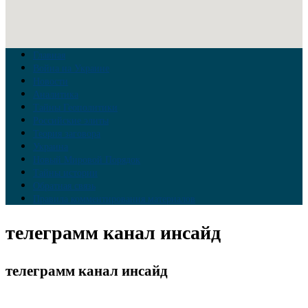
Главная
Война на Украине
Новости
Аналитика
Тайны Геополитики
Российские элиты
Теория заговора
Украина
Новый Мировой Порядок
Тайны истории
Обратная связь
Правила комментирования материалов
телеграмм канал инсайд
телеграмм канал инсайд