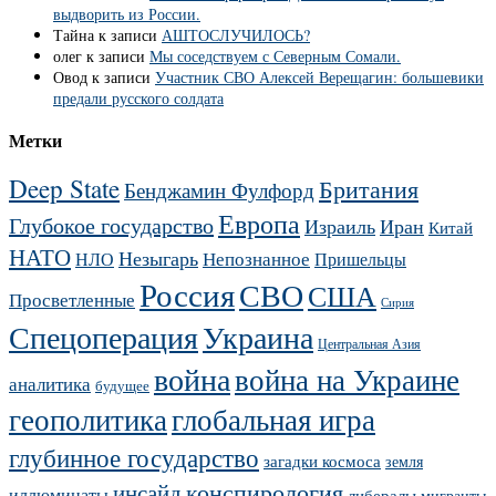
выдворить из России.
Тайна
к записи
АШТОСЛУЧИЛОСЬ?
олег
к записи
Мы соседствуем с Северным Сомали.
Овод
к записи
Участник СВО Алексей Верещагин: большевики
предали русского солдата
Метки
Deep State
Британия
Бенджамин Фулфорд
Европа
Глубокое государство
Израиль
Иран
Китай
НАТО
Незыгарь
Непознанное
НЛО
Пришельцы
Россия
СВО
США
Просветленные
Сирия
Украина
Спецоперация
Центральная Азия
война
война на Украине
аналитика
будущее
геополитика
глобальная игра
глубинное государство
загадки космоса
земля
конспирология
инсайд
иллюминаты
либералы
мигранты