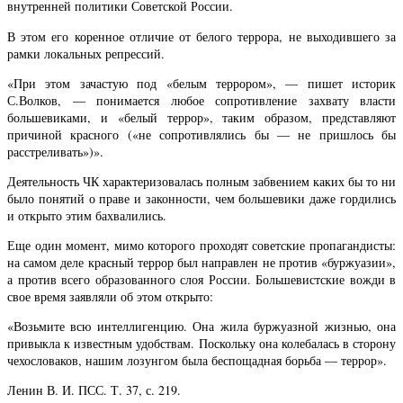
внутренней политики Советской России.
В этом его коренное отличие от белого террора, не выходившего за
рамки локальных репрессий.
«При этом зачастую под «белым террором», — пишет историк
С.Волков, — понимается любое сопротивление захвату власти
большевиками, и «белый террор», таким образом, представляют
причиной красного («не сопротивлялись бы — не пришлось бы
расстреливать»)».
Деятельность ЧК характеризовалась полным забвением каких бы то ни
было понятий о праве и законности, чем большевики даже гордились
и открыто этим бахвалились.
Еще один момент, мимо которого проходят советские пропагандисты:
на самом деле красный террор был направлен не против «буржуазии»,
а против всего образованного слоя России. Большевистские вожди в
свое время заявляли об этом открыто:
«Возьмите всю интеллигенцию. Она жила буржуазной жизнью, она
привыкла к известным удобствам. Поскольку она колебалась в сторону
чехословаков, нашим лозунгом была беспощадная борьба — террор».
Ленин В. И. ПСС. Т. 37, с. 219.