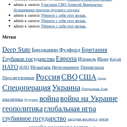
admin
к записи
Участник СВО Алексей Верещагин:
большевики предали русского солдата
admin
к записи
Уберите с себя этот ярлык.
admin
к записи
Уберите с себя этот ярлык.
admin
к записи
Уберите с себя этот ярлык.
Метки
Deep State
Британия
Бенджамин Фулфорд
Европа
Глубокое государство
Израиль
Иран
Китай
НАТО
Незыгарь
Непознанное
НЛО
Пришельцы
Россия
СВО
США
Просветленные
Сирия
Украина
Спецоперация
Центральная Азия
война
война на Украине
аналитика
будущее
геополитика
глобальная игра
глубинное государство
загадки космоса
земля
конспирология
инсайд