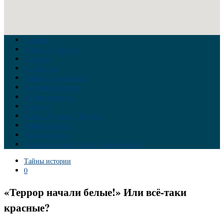
Главная
Война на Украине
Новости
Аналитика
Тайны Геополитики
Российские элиты
Теория заговора
Украина
Новый Мировой Порядок
Тайны истории
Обратная связь
Правила комментирования материалов
Тайны истории
0
«Террор начали белые!» Или всё-таки
красные?