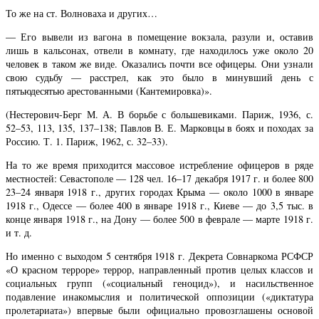
То же на ст. Волноваха и других…
— Его вывели из вагона в помещение вокзала, разули и, оставив
лишь в кальсонах, отвели в комнату, где находилось уже около 20
человек в таком же виде. Оказались почти все офицеры. Они узнали
свою судьбу — расстрел, как это было в минувший день с
пятьюдесятью арестованными (Кантемировка)».
(Нестерович-Берг М. А. В борьбе с большевиками. Париж, 1936, с.
52–53, 113, 135, 137–138; Павлов В. Е. Марковцы в боях и походах за
Россию. Т. 1. Париж, 1962, с. 32–33).
На то же время приходится массовое истребление офицеров в ряде
местностей: Севастополе — 128 чел. 16–17 декабря 1917 г. и более 800
23–24 января 1918 г., других городах Крыма — около 1000 в январе
1918 г., Одессе — более 400 в январе 1918 г., Киеве — до 3,5 тыс. в
конце января 1918 г., на Дону — более 500 в феврале — марте 1918 г.
и т. д.
Но именно с выходом 5 сентября 1918 г. Декрета Совнаркома РСФСР
«О красном терроре» террор, направленный против целых классов и
социальных групп («социальный геноцид»), и насильственное
подавление инакомыслия и политической оппозиции («диктатура
пролетариата») впервые были официально провозглашены основой