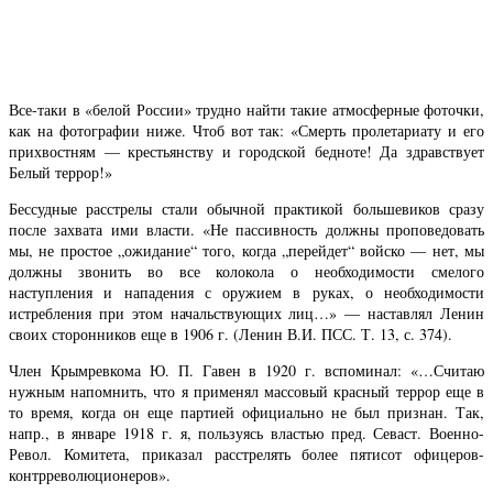
Все-таки в «белой России» трудно найти такие атмосферные фоточки,
как на фотографии ниже. Чтоб вот так: «Смерть пролетариату и его
прихвостням — крестьянству и городской бедноте! Да здравствует
Белый террор!»
Бессудные расстрелы стали обычной практикой большевиков сразу
после захвата ими власти. «Не пассивность должны проповедовать
мы, не простое „ожидание“ того, когда „перейдет“ войско — нет, мы
должны звонить во все колокола о необходимости смелого
наступления и нападения с оружием в руках, о необходимости
истребления при этом начальствующих лиц…» — наставлял Ленин
своих сторонников еще в 1906 г. (Ленин В.И. ПСС. Т. 13, с. 374).
Член Крымревкома Ю. П. Гавен в 1920 г. вспоминал: «…Считаю
нужным напомнить, что я применял массовый красный террор еще в
то время, когда он еще партией официально не был признан. Так,
напр., в январе 1918 г. я, пользуясь властью пред. Севаст. Военно-
Револ. Комитета, приказал расстрелять более пятисот офицеров-
контрреволюционеров».