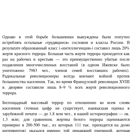
Однако в этой борьбе большевики вынуждены были попутно
истреблять остальные «трудящиеся» сословия и классы России. В
результате образованный класс («интеллигенция») составил лишь 20%
жертв красного террора. Большая часть жертв террора приходится как
раз на рабочих и крестьян — это преимущественно убитые после
подавления многочисленных восстаний (в одном Ижевске было
уничтожено 7983 чел., членов семей восставших рабочих).
Радикальные революционеры всегда кончают войной против
большинства населения. Так, во время Французской революции XVIII
в. дворяне составили лишь 8–9 % всех жертв революционного
террора.
Беспощадный массовый террор по отношению ко всем слоям
населения (точных цифр не существует, наивысшая оценка в
зарубежной печати — до 1,8 млн чел., в нашей историографии — ок.
1,3 млн; для сравнения, жертвы белого террора оцениваются
примерно в 200-500 тыс., из которых 111 тыс. приходится на долю
интервентов) оказался именно той решающей причиной, которая