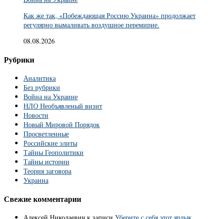
Как же так, «Побеждающая Россию Украина» продолжает
регулярно вымаливать воздушное перемирие.
08.08.2026
Рубрики
Аналитика
Без рубрики
Война на Украине
НЛО Необъявленый визит
Новости
Новый Мировой Порядок
Просветленные
Российские элиты
Тайны Геополитики
Тайны истории
Теория заговора
Украина
Свежие комментарии
Алексей Николаевич
к записи
Уберите с себя этот ярлык.