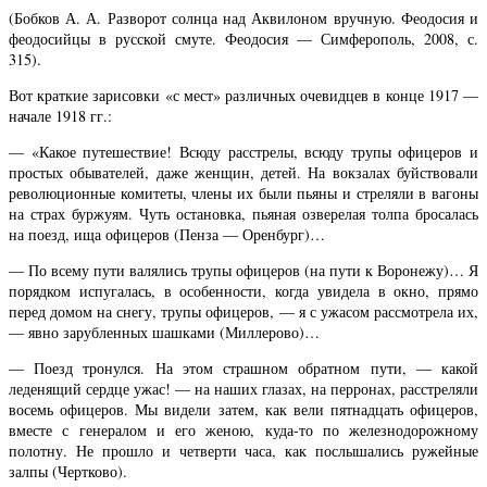
(Бобков А. А. Разворот солнца над Аквилоном вручную. Феодосия и
феодосийцы в русской смуте. Феодосия — Симферополь, 2008, с.
315).
Вот краткие зарисовки «с мест» различных очевидцев в конце 1917 —
начале 1918 гг.:
— «Какое путешествие! Всюду расстрелы, всюду трупы офицеров и
простых обывателей, даже женщин, детей. На вокзалах буйствовали
революционные комитеты, члены их были пьяны и стреляли в вагоны
на страх буржуям. Чуть остановка, пьяная озверелая толпа бросалась
на поезд, ища офицеров (Пенза — Оренбург)…
— По всему пути валялись трупы офицеров (на пути к Воронежу)… Я
порядком испугалась, в особенности, когда увидела в окно, прямо
перед домом на снегу, трупы офицеров, — я с ужасом рассмотрела их,
— явно зарубленных шашками (Миллерово)…
— Поезд тронулся. На этом страшном обратном пути, — какой
леденящий сердце ужас! — на наших глазах, на перронах, расстреляли
восемь офицеров. Мы видели затем, как вели пятнадцать офицеров,
вместе с генералом и его женою, куда-то по железнодорожному
полотну. Не прошло и четверти часа, как послышались ружейные
залпы (Чертково).