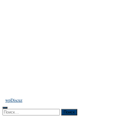
wpDiscuz
Найти: