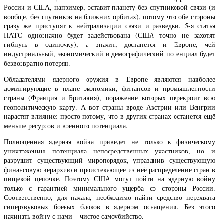
России и США, например, оставит планету без спутниковой связи (и
вообще, без спутников на ближних орбитах), потому что обе стороны
сразу же приступят к нейтрализации связи и разведки. 5-я статья
НАТО однозначно будет задействована (США точно не захотят
гибнуть в одиночку), а значит, достанется и Европе, чей
индустриальный, экономический и демографический потенциал будет
безвозвратно потерян.
Обладателями ядерного оружия в Европе являются наиболее
доминирующие в плане экономики, финансов и промышленности
страны (Франция и Британия), поражение которых перекроит всю
геополитическую карту. А вот страны вроде Австрии или Венгрии
нарастят влияние: просто потому, что в других странах останется ещё
меньше ресурсов и военного потенциала.
Полноценная ядерная война приведет не только к физическому
уничтожению потенциала непосредственных участников, но и
разрушит существующий миропорядок, упразднив существующую
финансовую иерархию и проистекающее из неё распределение стран в
пищевой цепочке. Поэтому США могут пойти на ядерную войну
только с гарантией минимального ущерба со стороны России.
Соответственно, для начала, необходимо найти средство перехвата
гиперзвуковых боевых блоков в ядерном оснащении. Без этого
начинать войну с нами – чистое самоубийство.