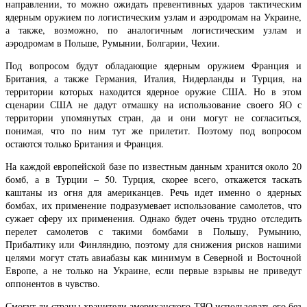
направлении, то можно ожидать превентивных ударов тактическим
ядерным оружием по логистическим узлам и аэродромам на Украине,
а также, возможно, по аналогичным логистическим узлам и
аэродромам в Польше, Румынии, Болгарии, Чехии.
Под вопросом будут обладающие ядерным оружием Франция и
Британия, а также Германия, Италия, Нидерланды и Турция, на
территории которых находится ядерное оружие США. Но в этом
сценарии США не дадут отмашку на использование своего ЯО с
территории упомянутых стран, да и они могут не согласиться,
понимая, что по ним тут же прилетит. Поэтому под вопросом
остаются только Британия и Франция.
На каждой европейской базе по известным данным хранится около 20
бомб, а в Турции – 50. Турция, скорее всего, откажется таскать
каштаны из огня для американцев. Речь идет именно о ядерных
бомбах, их применение подразумевает использование самолетов, что
сужает сферу их применения. Однако будет очень трудно отследить
перелет самолетов с такими бомбами в Польшу, Румынию,
Прибалтику или Финляндию, поэтому для снижения рисков нашими
целями могут стать авиабазы как минимум в Северной и Восточной
Европе, а не только на Украине, если первые взрывы не приведут
оппонентов в чувство.
Смогут ли страны-хранители американского ТЯО использовать его без