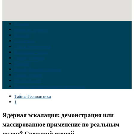
Главная
Война на Украине
Новости
Аналитика
Тайны Геополитики
Российские элиты
Теория заговора
Украина
Новый Мировой Порядок
Тайны истории
Обратная связь
Правила комментирования материалов
Тайны Геополитики
1
Ядерная эскалация: демонстрация или
массированное применение по реальным
целям? Сценарий второй.