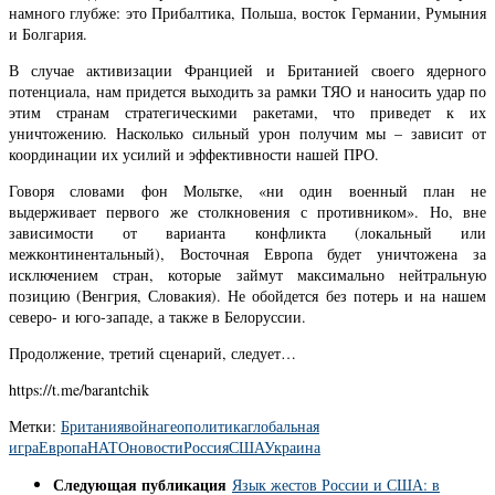
намного глубже: это Прибалтика, Польша, восток Германии, Румыния
и Болгария.
В случае активизации Францией и Британией своего ядерного
потенциала, нам придется выходить за рамки ТЯО и наносить удар по
этим странам стратегическими ракетами, что приведет к их
уничтожению. Насколько сильный урон получим мы – зависит от
координации их усилий и эффективности нашей ПРО.
Говоря словами фон Мольтке, «ни один военный план не
выдерживает первого же столкновения с противником». Но, вне
зависимости от варианта конфликта (локальный или
межконтинентальный), Восточная Европа будет уничтожена за
исключением стран, которые займут максимально нейтральную
позицию (Венгрия, Словакия). Не обойдется без потерь и на нашем
северо- и юго-западе, а также в Белоруссии.
Продолжение, третий сценарий, следует…
https://t.me/barantchik
Метки:
Британия
война
геополитика
глобальная
игра
Европа
НАТО
новости
Россия
США
Украина
Следующая публикация
Язык жестов России и США: в