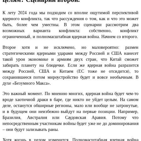
К лету 2024 года мы подходим со вполне ощутимой перспективой
ядерного конфликта, так что рассуждения о том, как и что это может
быть, более чем уместны. В этом сценарии рассмотрим два
возможных варианта конфликта: собственно, конфликт
ограниченный, и полномасштабная ядерная война. Начнем со второго.
Второе хотя и не исключено, но маловероятно: размен
стратегическими ядерными ударами между Россией и США нанесет
такой урон экономике и армиям двух стран, что Китай сможет
забирать планету на блюдечке. Если же ядерная война разразится
между Россией, США и Китаем (ЕС тоже не отсидится), то
сохранившееся потом мироустройство будет и вовсе необычным. В
духе «Безумного Макса».
Это важный момент. По мнению многих, ядерная война будет чем-то
вроде хаотичной драки в баре, где никто не уйдет целым. На самом
деле, останутся обширные регионы, мало или вообще не затронутые,
и в будущем они неизбежно выйдут на первые позиции. Например,
Бразилия, Австралия или Саудовская Аравия. Потому что
непосредственным участникам войны будет уже не до доминирования
– они будут зализывать раны.
Хотя жизнь в целом изменится. Полномасштабная ядерная война