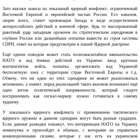
Зато высоки шансы на локальный ядерный конфликт, ограниченный
Восточной Европой и европейской частью России. Его началом,
скорее всего, станет провокация Запада в виде осуществления
антироссийских действий в военной сфере, будь то массированный
ракетный удар западным оружием по стратегическим аэродромам в
глубине России или дальнейшие попытки вывести из строя системы
СПРН, ответ на которые предусмотрен в нашей Ядерной доктрине.
Ещё одним поводом может стать полномасштабное вмешательство
НАТО в ход боевых действий на Украине: ввод крупных
контингентов войск, попытка организовать над Украиной
бесполетную зону с территории стран Восточной Европы и т.д.
Отмечу, что ни один из этих сценариев не может реализоваться
мгновенно, а значит, перед реализацией таких вызовов возникнет ещё
один виток политической напряженности, который следует
воспринимать как сигнал-маркер: нужно готовиться к самому
худшему.
У локального ядерного конфликта (с применением тактического
ядерного оружия) в данном сценарии могут быть разные градации.
Если данные разведки покажут, что интервенция НАТО на Украину
неминуема и произойдет в объемах, с которыми не справиться
конвенционными силами, которые у нас есть на украинском