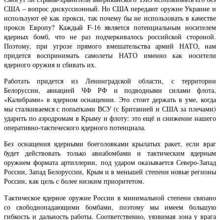
США – вопрос дискуссионный. Но США передают оружие Украине и
используют её как прокси, так почему бы не использовать в качестве
прокси Европу? Каждый F-16 является потенциальным носителем
ядерных бомб, что не раз подчеркивалось российской стороной.
Поэтому, при угрозе прямого вмешательства армий НАТО, нам
придется воспринимать самолеты НАТО именно как носители
ядерного оружия и сбивать их.
Работать придется из Ленинградской области, с территории
Белоруссии, авиацией ЧФ РФ и подводными силами флота,
«Калибрами» в ядерном оснащении. Это стоит держать в уме, когда
мы сталкиваемся с попытками ВСУ (с Британией и США за плечами)
ударить по аэродромам в Крыму и флоту: это ещё и снижение нашего
оперативно-тактического ядерного потенциала.
Без оснащения ядерными боеголовками крылатых ракет, если враг
будет действовать только авиабомбами и тактическим ядерным
оружием формата артиллерии, под ударом оказывается Северо-Запад
России, Запад Белоруссии, Крым и в меньшей степени новые регионы
России, как цель с более низким приоритетом.
Тактическое ядерное оружие России в минимальной степени связано
со свободнопадающими бомбами, поэтому мы имеем большую
гибкость и дальность работы. Соответственно, уязвимая зона у врага