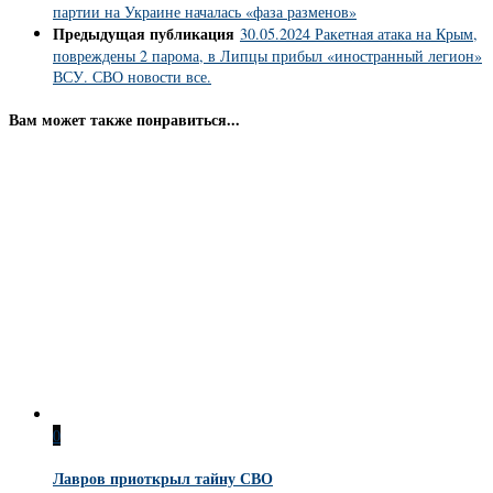
партии на Украине началась «фаза разменов»
Предыдущая публикация
30.05.2024 Ракетная атака на Крым,
повреждены 2 парома, в Липцы прибыл «иностранный легион»
ВСУ. СВО новости все.
Вам может также понравиться...
0
Лавров приоткрыл тайну СВО