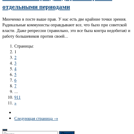
отдельными периодами
Минченко в посте выше прав. У нас есть две крайние точки зрения.
Радикальные коммунисты оправдывают все, что было при советской
власти. Даже репрессии (правильно, это все была контра недобитая) и
работу большевиков против своей...
Страницы:
1
2
3
4
5
6
7
...
911
»
Следующая страница →
Найти: