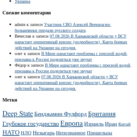
Украина
Свежие комментарии
admin
к записи
Участник СВО Алексей Верещагин:
большевики предали русского солдата
Вячеслав
к записи
07.08.2026 В Харьковской области у ВСУ
нарастает оперативный кризис (подробности). Карта боевых
действий на Украине на сегодня.
олег
к записи
В Мире нарастают проблемы с пресной водой,
призывы к России поделиться уже звучат
Фёдор
к записи
В Мире нарастают проблемы с пресной водой,
призывы к России поделиться уже звучат
олег
к записи
07.08.2026 В Харьковской области у ВСУ
нарастает оперативный кризис (подробности). Карта боевых
действий на Украине на сегодня.
Метки
Deep State
Британия
Бенджамин Фулфорд
Европа
Глубокое государство
Израиль
Иран
Китай
НАТО
Незыгарь
Непознанное
НЛО
Пришельцы