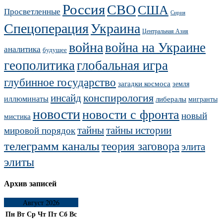
Россия
СВО
США
Просветленные
Сирия
Украина
Спецоперация
Центральная Азия
война
война на Украине
аналитика
будущее
геополитика
глобальная игра
глубинное государство
загадки космоса
земля
конспирология
инсайд
иллюминаты
либералы
мигранты
новости
новости с фронта
новый
мистика
тайны
тайны истории
мировой порядок
телеграмм каналы
теория заговора
элита
элиты
Архив записей
Август 2026
Пн
Вт
Ср
Чт
Пт
Сб
Вс