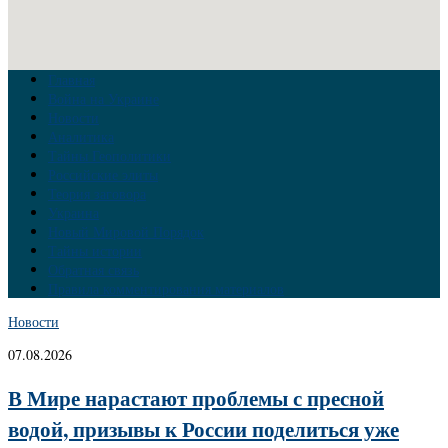
Главная
Война на Украине
Новости
Аналитика
Тайны Геополитики
Российские элиты
Теория заговора
Украина
Новый Мировой Порядок
Тайны истории
Обратная связь
Правила комментирования материалов
Новости
07.08.2026
В Мире нарастают проблемы с пресной
водой, призывы к России поделиться уже