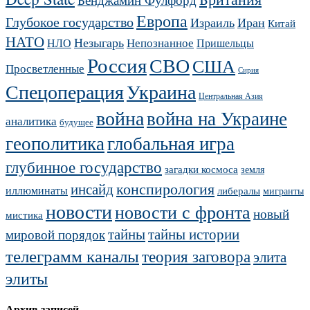
Европа
Глубокое государство
Израиль
Иран
Китай
НАТО
Незыгарь
Непознанное
НЛО
Пришельцы
Россия
СВО
США
Просветленные
Сирия
Украина
Спецоперация
Центральная Азия
война
война на Украине
аналитика
будущее
геополитика
глобальная игра
глубинное государство
загадки космоса
земля
конспирология
инсайд
иллюминаты
либералы
мигранты
новости
новости с фронта
новый
мистика
тайны
тайны истории
мировой порядок
телеграмм каналы
теория заговора
элита
элиты
Архив записей