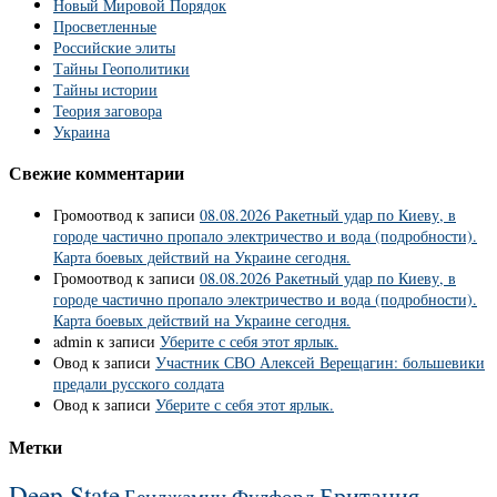
Новый Мировой Порядок
Просветленные
Российские элиты
Тайны Геополитики
Тайны истории
Теория заговора
Украина
Свежие комментарии
Громоотвод
к записи
08.08.2026 Ракетный удар по Киеву, в
городе частично пропало электричество и вода (подробности).
Карта боевых действий на Украине сегодня.
Громоотвод
к записи
08.08.2026 Ракетный удар по Киеву, в
городе частично пропало электричество и вода (подробности).
Карта боевых действий на Украине сегодня.
admin
к записи
Уберите с себя этот ярлык.
Овод
к записи
Участник СВО Алексей Верещагин: большевики
предали русского солдата
Овод
к записи
Уберите с себя этот ярлык.
Метки
Deep State
Британия
Бенджамин Фулфорд