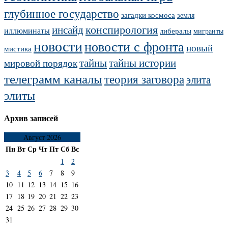
глубинное государство
загадки космоса
земля
конспирология
инсайд
иллюминаты
либералы
мигранты
новости
новости с фронта
новый
мистика
тайны
тайны истории
мировой порядок
телеграмм каналы
теория заговора
элита
элиты
Архив записей
Август 2026
Пн
Вт
Ср
Чт
Пт
Сб
Вс
1
2
3
4
5
6
7
8
9
10
11
12
13
14
15
16
17
18
19
20
21
22
23
24
25
26
27
28
29
30
31