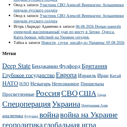
Овод
к записи
Участник СВО Алексей Верещагин: большевики
предали русского солдата
Овод
к записи
Участник СВО Алексей Верещагин: большевики
предали русского солдата
Игорь (Акрида) Адаменко
к записи
06.08.2026 Ночью нанесён
очередной массированный удар по мосту в Затоке, Одесса.
Карта боевых действий на Украине сегодня.
Тайна
к записи
Новости, слухи, инсайд из Украины: 05.08.2026
Метки
Deep State
Британия
Бенджамин Фулфорд
Европа
Глубокое государство
Израиль
Иран
Китай
НАТО
Незыгарь
Непознанное
НЛО
Пришельцы
Россия
СВО
США
Просветленные
Сирия
Украина
Спецоперация
Центральная Азия
война
война на Украине
аналитика
будущее
геополитика
глобальная игра