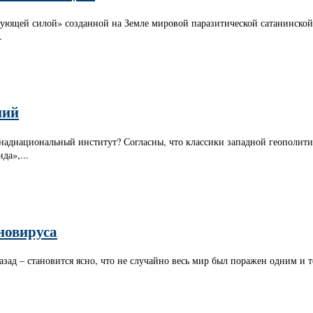
тирующей силой» созданной на Земле мировой паразитической сатанинско
.
ний
наднациональный институт? Согласны, что классики западной геополити
да»,...
новируса
зад – становится ясно, что не случайно весь мир был поражен одним и те