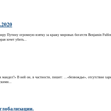
.2020
миру Путину огромную взятку за кражу мировых богатств Benjamin Fulfo
ая хочет убить...
х мандел?» В ней он, в частности, пишет: …«безвождье», отсутствие ха
скими...
 глобализации.