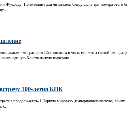
н Фулфорд Примечание для читателей: Следующие три номера этого бюл
щу...
ышление
 гениальным императором Юстинианом в честь его жены святой императр
ановить единую Христианскую империю....
австречу 100-летия КПК
фия продолжается» I Первую мировую (империалистическую) войну 1914
),...