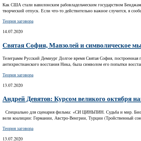
Как США стали вавилонским рабовладельческим государством Бенджами
творческий отпуск. Если что-то действительно важное случится, я сооб
Теория заговора
14.07.2020
Святая София, Мавзолей и символическое м
Телеграмм Русский Демиург Долгое время Святая София, построенная
антихристианского восстания Ника, была символом его попытки восст
Теория заговора
13.07.2020
Андрей Девятов: Курсом великого октября н
Специально для сценария фильма: «СИ ЦИНЬПИН. Судьба и мир. Биогра
вели коалиции: Германии, Австро-Венгрии, Турции (Тройственный союз
Теория заговора
13.07.2020