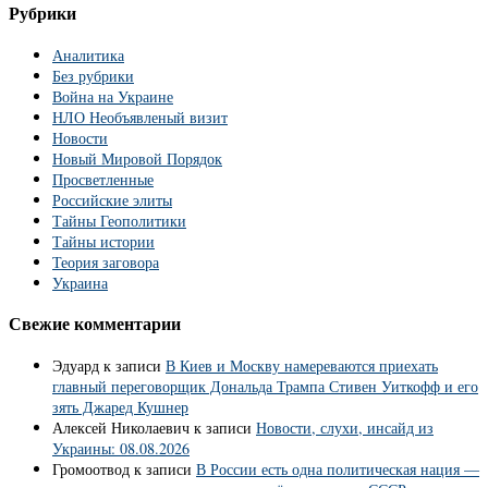
Рубрики
Аналитика
Без рубрики
Война на Украине
НЛО Необъявленый визит
Новости
Новый Мировой Порядок
Просветленные
Российские элиты
Тайны Геополитики
Тайны истории
Теория заговора
Украина
Свежие комментарии
Эдуард
к записи
В Киев и Москву намереваются приехать
главный переговорщик Дональда Трампа Стивен Уиткофф и его
зять Джаред Кушнер
Алексей Николаевич
к записи
Новости, слухи, инсайд из
Украины: 08.08.2026
Громоотвод
к записи
В России есть одна политическая нация —