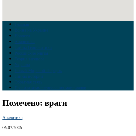
Главная
Война на Украине
Новости
Аналитика
Тайны Геополитики
Российские элиты
Теория заговора
Украина
Новый Мировой Порядок
Тайны истории
Обратная связь
Правила комментирования материалов
Помечено:
враги
Аналитика
06.07.2026