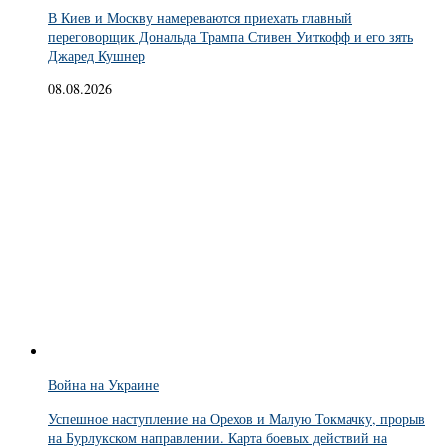
В Киев и Москву намереваются приехать главный
переговорщик Дональда Трампа Стивен Уиткофф и его зять
Джаред Кушнер
08.08.2026
Война на Украине
Успешное наступление на Орехов и Малую Токмачку, прорыв
на Бурлукском направлении. Карта боевых действий на