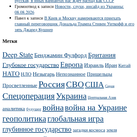
русская, в иных вариантах нас ждёт распад как СССР
Громоотвод
к записи
Новости, слухи, инсайд из Украины:
08.08.2026
Павел
к записи
В Киев и Москву намереваются приехать
главный переговорщик Дональда Трампа Стивен Уиткофф и его
зять Джаред Кушнер
Метки
Deep State
Британия
Бенджамин Фулфорд
Европа
Глубокое государство
Израиль
Иран
Китай
НАТО
Незыгарь
Непознанное
НЛО
Пришельцы
Россия
СВО
США
Просветленные
Сирия
Украина
Спецоперация
Центральная Азия
война
война на Украине
аналитика
будущее
геополитика
глобальная игра
глубинное государство
загадки космоса
земля