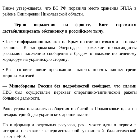
Также утверждается, что ВС РФ поразили место хранения БПЛА в
районе Снигиревки Николаевской области.
Терпя поражения на фронте, Киев стремится
—
дестабилизировать обстановку в российском тылу.
▪️После информационных атак на Крым противник взялся и за новые
регионы. В запорожском Энергодаре вражеские пропагандисты
рассылают населению сообщения с бредом о «выходе по зеленому
коридору» на украинскую сторону.
▪️Враг готовит новые провокации, пытаясь посеять панику среди
мирных жителей.
Минобороны России без подробностей сообщает,
—
что силами
ПВО был осуществлен перехват оперативно-тактической ракеты
большой дальности.
Рано утром появились сообщения о сбитой в Подмосковье цели на
нехарактерной для украинских дронов высоте.
По информации отдельных ресурсов, речь может идти о первом в
истории перехвате экспериментальной украинской баллистической
ракеты FP-9.