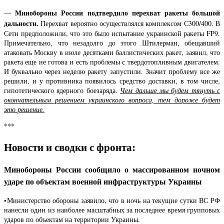
Минобороны России подтвердило перехват ракеты большой
—
дальности.
Перехват вероятно осуществлялся комплексом С300/400. В
Сети предположили, что это было испытание украинской ракеты FP9.
Примечательно, что незадолго до этого Штилерман, обещавший
атаковать Москву в июле десятками баллистических ракет, заявил, что
ракета еще не готова и есть проблемы с твердотопливным двигателем.
И буквально через неделю ракету запустили. Значит проблему все же
решили, и у противника появилось средство доставки, в том числе,
гипотетического ядерного боезаряда.
Чем дальше мы будем тянуть с
окончательным решением украинского вопроса, тем дороже будет
это решение.
***
Новости и сводки с фронта:
Минобороны России сообщило о массированном ночном
ударе по объектам военной инфраструктуры Украины
▪️Министерство обороны заявило, что в ночь на текущие сутки ВС РФ
нанесли один из наиболее масштабных за последнее время групповых
ударов по объектам на территории Украины.