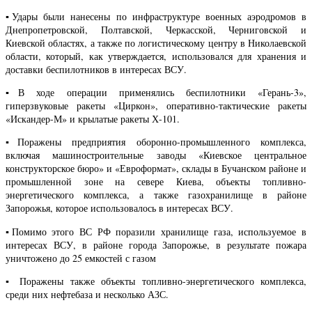
▪️Удары были нанесены по инфраструктуре военных аэродромов в
Днепропетровской, Полтавской, Черкасской, Черниговской и
Киевской областях, а также по логистическому центру в Николаевской
области, который, как утверждается, использовался для хранения и
доставки беспилотников в интересах ВСУ.
▪️В ходе операции применялись беспилотники «Герань-3»,
гиперзвуковые ракеты «Циркон», оперативно-тактические ракеты
«Искандер-М» и крылатые ракеты Х-101.
▪️Поражены предприятия оборонно-промышленного комплекса,
включая машиностроительные заводы «Киевское центральное
конструкторское бюро» и «Евроформат», склады в Бучанском районе и
промышленной зоне на севере Киева, объекты топливно-
энергетического комплекса, а также газохранилище в районе
Запорожья, которое использовалось в интересах ВСУ.
▪️Помимо этого ВС РФ поразили хранилище газа, используемое в
интересах ВСУ, в районе города Запорожье, в результате пожара
уничтожено до 25 емкостей с газом
▪️ Поражены также объекты топливно-энергетического комплекса,
среди них нефтебаза и несколько АЗС.