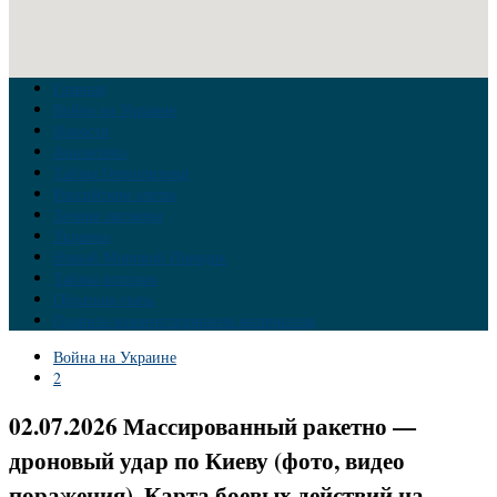
Главная
Война на Украине
Новости
Аналитика
Тайны Геополитики
Российские элиты
Теория заговора
Украина
Новый Мировой Порядок
Тайны истории
Обратная связь
Правила комментирования материалов
Война на Украине
2
02.07.2026 Массированный ракетно —
дроновый удар по Киеву (фото, видео
поражения). Карта боевых действий на