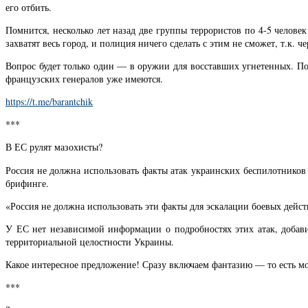
его отбить.
Помнится, несколько лет назад две группы террористов по 4-5 человек
захватят весь город, и полиция ничего сделать с этим не сможет, т.к. ч
Вопрос будет только один — в оружии для восставших угнетенных. По
французских генералов уже имеются.
https://t.me/barantchik
***
В ЕС рулят мазохисты?
Россия не должна использовать факты атак украинских беспилотников
брифинге.
«Россия не должна использовать эти факты для эскалации боевых дейст
У ЕС нет независимой информации о подробностях этих атак, добав
территориальной целостности Украины.
Какое интересное предложение! Сразу включаем фантазию — то есть мо
***