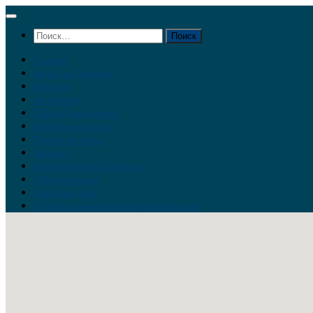
Перейти
к
Найти:
содержимому
Главная
Война на Украине
Новости
Аналитика
Тайны Геополитики
Российские элиты
Теория заговора
Украина
Новый Мировой Порядок
Тайны истории
Обратная связь
Правила комментирования материалов