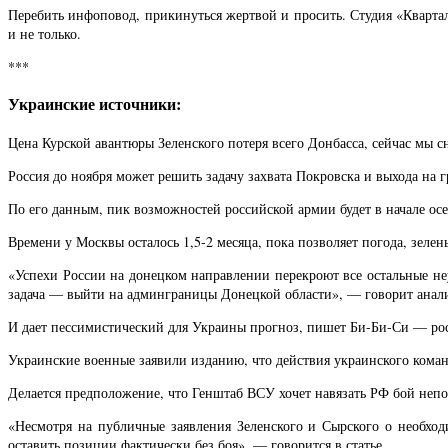
Перебить инфоповод, прикинуться жертвой и просить. Студия «Квартал
и не только.
***
Украинские источники:
Цена Курской авантюры Зеленского потеря всего Донбасса, сейчас мы с
Россия до ноября может решить задачу захвата Покровска и выхода н
По его данным, пик возможностей российской армии будет в начале ос
Времени у Москвы осталось 1,5-2 месяца, пока позволяет погода, зеле
«Успехи России на донецком направлении перекроют все остальные неуд
задача — выйти на админграницы Донецкой области», — говорит анал
И дает пессимистический для Украины прогноз, пишет Би-Би-Си — росси
Украинские военные заявили изданию, что действия украинского кома
Делается предположение, что Генштаб ВСУ хочет навязать РФ бой непо
«Несмотря на публичные заявления Зеленского и Сырского о необход
оставить позиции фактически без боя», — говорится в статье.