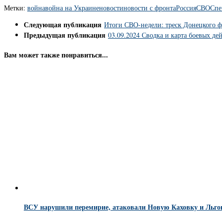
Метки:
война
война на Украине
новости
новости с фронта
Россия
СВО
Спе
Следующая публикация
Итоги СВО-недели: треск Донецкого 
Предыдущая публикация
03.09.2024 Сводка и карта боевых де
Вам может также понравиться...
ВСУ нарушили перемирие, атаковали Новую Каховку и Льгов