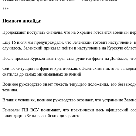
***
Немного инсайда:
Продолжают поступать сигналы, что на Украине готовится военный пе
Еще 16 июля мы предупреждали, что Зеленский готовит наступление, в 
случилось, Зеленский приказал пойти в наступление на Курскую област
После провала Курской авантюры, стал рушится фронт на Донбассе, чт
Сейчас ситуация на фронте критическая, с Зеленским никто из западн
скатился до самых минимальных значений.
Военное руководство знает тяжесть текущего положения, его безвыход
техника.
В таких условиях, военное руководство осознает, что устранение Зеле
Генералы ГШ ВСУ понимают, что практически весь офицерский сост
ликвидацию Зе на российских диверсантов.