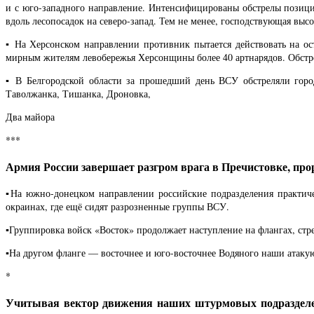
и с юго-западного направление. Интенсифицированы обстрелы позиций
вдоль лесопосадок на северо-запад. Тем не менее, господствующая высот
▪️ На Херсонском направлении противник пытается действовать на 
мирным жителям левобережья Херсонщины более 40 артнарядов. Обстрел
▪️ В Белгородской области за прошедший день ВСУ обстреляли гор
Таволжанка, Тишанка, Дроновка,
Два майора
***
Армия России завершает разгром врага в Пречистовке, пр
▪️На южно-донецком направлении российские подразделения практи
окраинах, где ещё сидят разрозненные группы ВСУ.
▪️Группировка войск «Восток» продолжает наступление на флангах, стре
▪️На другом фланге — восточнее и юго-восточнее Водяного наши атаку
*
Учитывая вектор движения наших штурмовых подразделений