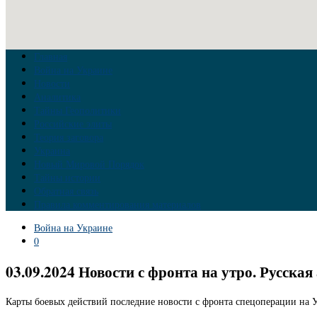
Главная
Война на Украине
Новости
Аналитика
Тайны Геополитики
Российские элиты
Теория заговора
Украина
Новый Мировой Порядок
Тайны истории
Обратная связь
Правила комментирования материалов
Война на Украине
0
03.09.2024 Новости с фронта на утро. Русск
Карты боевых действий последние новости с фронта спецоперации на У