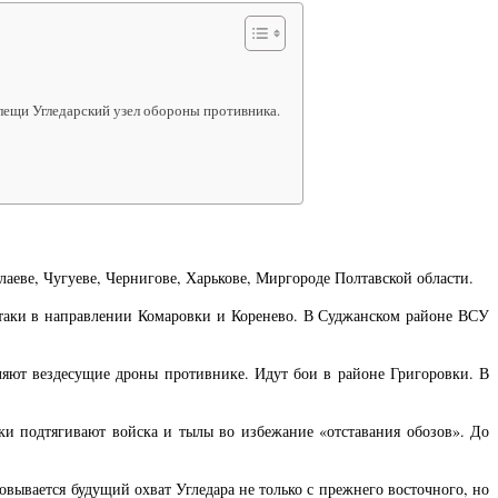
клещи Угледарский узел обороны противника.
аеве, Чугуеве, Чернигове, Харькове, Миргороде Полтавской области.
 атаки в направлении Комаровки и Коренево. В Суджанском районе ВСУ
ляют вездесущие дроны противнике. Идут бои в районе Григоровки. В
ки подтягивают войска и тылы во избежание «отставания обозов». До
овывается будущий охват Угледара не только с прежнего восточного, но