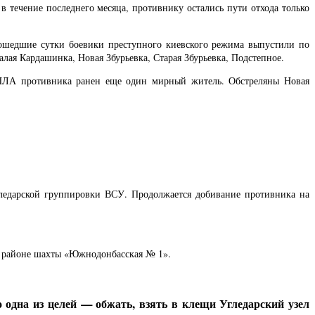
 течение последнего месяца, противнику остались пути отхода только
рошедшие сутки боевики преступного киевского режима выпустили по
ая Кардашинка, Новая Збурьевка, Старая Збурьевка, Подстепное.
 БПЛА противника ранен еще один мирный житель. Обстреляны Новая
ледарской группировки ВСУ. Продолжается добивание противника на
 в районе шахты «Южнодонбасская № 1».
 одна из целей — обжать, взять в клещи Угледарский узел