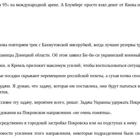
 95» на международной арене. А Блумберг просто взял денег от Киева 
нова повторяем трек с Бахмутовской мясорубкой, когда лучшие резервы т
а границы Донецкой области. Об этом заявил Би-би-си украинский военн
ени, и Кремль приложит максимум усилий, чтобы воспользоваться ситуа
ные посадки скрывают перемещение российской пехоты, а сухая почва сп
ачи. Я думаю, что задачу, которая им поставлена, они будут пытаться вы
итик.
яне эту задачу, вероятнее всего, решат. Задача Украины удержать Покр
ндования на Покровском направлении «не очень понятны».
средственно в городской застройке Покровска или на подступах к нему.
имости усиления этого направления, некоторые подразделения были сня