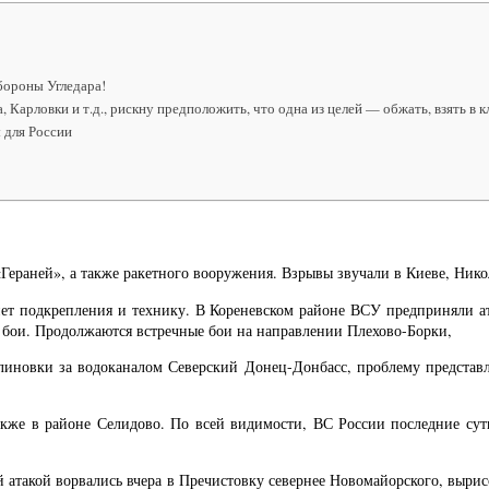
бороны Угледара!
арловки и т.д., рискну предположить, что одна из целей — обжать, взять в 
 для России
Гераней», а также ракетного вооружения. Взрывы звучали в Киеве, Никол
тянет подкрепления и технику. В Кореневском районе ВСУ предприняли
 бои. Продолжаются встречные бои на направлении Плехово-Борки,
алиновки за водоканалом Северский Донец-Донбасс, проблему представ
также в районе Селидово. По всей видимости, ВС России последние сут
й атакой ворвались вчера в Пречистовку севернее Новомайорского, вырис