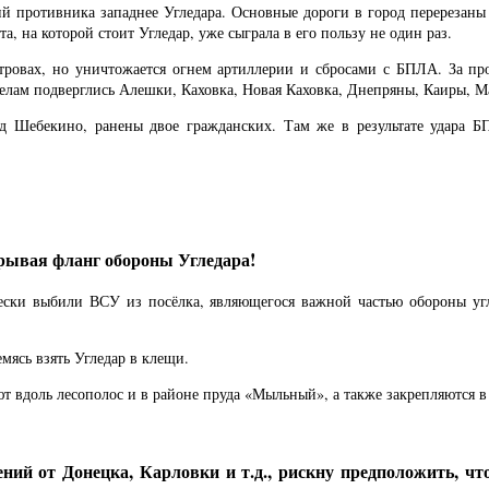
 противника западнее Угледара. Основные дороги в город перерезаны в
а, на которой стоит Угледар, уже сыграла в его пользу не один раз.
островах, но уничтожается огнем артиллерии и сбросами с БПЛА. За п
ам подверглись Алешки, Каховка, Новая Каховка, Днепряны, Каиры, Мал
од Шебекино, ранены двое гражданских. Там же в результате удара
орывая фланг обороны Угледара!
чески выбили ВСУ из посёлка, являющегося важной частью обороны уг
мясь взять Угледар в клещи.
ют вдоль лесополос и в районе пруда «Мыльный», а также закрепляются
 от Донецка, Карловки и т.д., рискну предположить, что