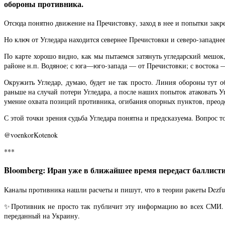
обороны противника.
Отсюда понятно движение на Пречистовку, заход в нее и попытки закр
Но ключ от Угледара находится севернее Пречистовки и северо-западнее
По карте хорошо видно, как мы пытаемся затянуть угледарский мешок,
районе н.п. Водяное; с юга—юго-запада — от Пречистовки; с востока 
Окружить Угледар, думаю, будет не так просто. Линия обороны тут о
раньше на случай потери Угледара, а после наших попыток атаковать 
умение охвата позиций противника, огибания опорных пунктов, преод
С этой точки зрения судьба Угледара понятна и предсказуема. Вопрос т
@voenkorKotenok
***
Bloomberg: Иран уже в ближайшее время передаст баллисти
Каналы противника нашли расчеты и пишут, что в теории ракеты Dezful 
✨Противник не просто так публичит эту информацию во всех СМИ. Т
переданный на Украину.