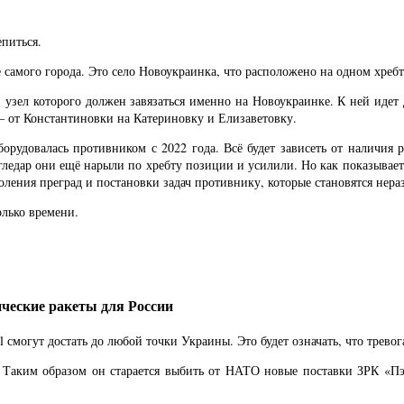
епиться.
 самого города. Это село Новоукраинка, что расположено на одном хребт
 узел которого должен завязаться именно на Новоукраинке. К ней идет
— от Константиновки на Катериновку и Елизаветовку.
борудовалась противником с 2022 года. Всё будет зависеть от наличия 
Угледар они ещё нарыли по хребту позиции и усилили. Но как показывае
оления преград и постановки задач противнику, которые становятся не
олько времени.
ческие ракеты для России
смогут достать до любой точки Украины. Это будет означать, что тревог
аким образом он старается выбить от НАТО новые поставки ЗРК «Пэтр