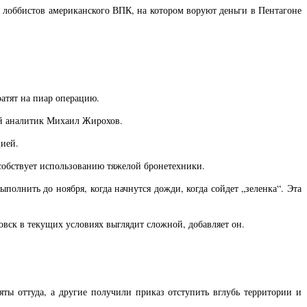
и лоббистов американского ВПК, на котором воруют деньги в Пентагоне
ратят на пиар операцию.
ый аналитик Михаил Жирохов.
цией.
особствует использованию тяжелой бронетехники.
полнить до ноября, когда начнутся дожди, когда сойдет „зеленка“. Эта
овск в текущих условиях выглядит сложной, добавляет он.
ты оттуда, а другие получили приказ отступить вглубь территории и