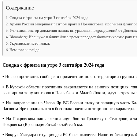
Содержание
Сводка с фронта на утро 3 сентября 2024 года
Армия России завершает разгром врага в Пречистовке, прорывая фланг о
Учитывая вектор движения наших штурмовых подразделений от Донецка, К
Bloomberg: Иран уже в ближайшее время передаст баллистические ракеты
Украинские источники:
Немного инсайда:
Сводка с фронта на утро 3 сентября 2024 года
▪️ Ночью противник сообщал о применении по его территории группы «
▪️ В Курской области противник закрепляется на занятых позициях, 
расширили зону контроля в Погребках и Малой Локни, идут встречные
▪️ На направлении на Часов Яр ВС России атакуют западную часть К
Часовом Яре продолжаются боестолкновения позиционного характера.
▪️ На Покровском направлении идут бои за Гродовку и Селидово, а 
Покровска (Красноармейска) остаётся 6 км.
▪️ Вокруг Угледара ситуация для ВСУ осложняется. Наши войска дерзко