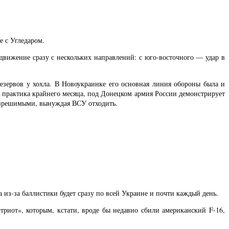
е с Угледаром.
 движение сразу с нескольких направлений: с юго-восточного — удар в
резервов у хохла. В Новоукраинке его основная линия обороны была и
т практика крайнего месяца, под Донецком армия России демонстрирует
разрешимыми, вынуждая ВСУ отходить.
а из-за баллистики будет сразу по всей Украине и почти каждый день.
иот», которым, кстати, вроде бы недавно сбили американский F-16,