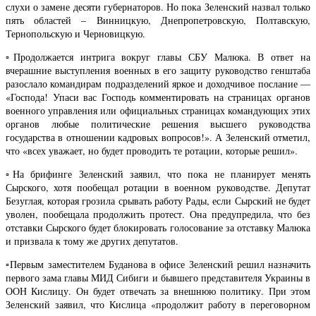
слухи о замене десяти губернаторов. Но пока Зеленский назвал только
пять областей – Винницкую, Днепропетровскую, Полтавскую,
Тернопольскую и Черновицкую.
▫️Продолжается интрига вокруг главы СБУ Малюка. В ответ на
вчерашние выступления военных в его защиту руководство генштаба
разослало командирам подразделений яркое и доходчивое послание —
«Господа! Упаси вас Господь комментировать на страницах органов
военного управления или официальных страницах командующих этих
органов любые политические решения высшего руководства
государства в отношении кадровых вопросов!». А Зеленский отметил,
что «всех уважает, но будет проводить те ротации, которые решил».
▫️На брифинге Зеленский заявил, что пока не планирует менять
Сырского, хотя пообещал ротации в военном руководстве. Депутат
Безуглая, которая грозила срывать работу Рады, если Сырский не будет
уволен, пообещала продолжить протест. Она предупредила, что без
отставки Сырского будет блокировать голосование за отставку Малюка
и призвала к тому же других депутатов.
▫️Первым заместителем Буданова в офисе Зеленский решил назначить
первого зама главы МИД Сибиги и бывшего представителя Украины в
ООН Кислицу. Он будет отвечать за внешнюю политику. При этом
Зеленский заявил, что Кислица «продолжит работу в переговорном