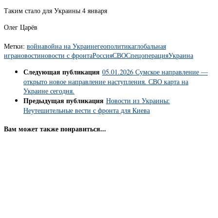
Таким стало для Украины 4 января
Олег Царёв
Метки:
война
война на Украине
геополитика
глобальная
игра
новости
новости с фронта
Россия
СВО
Спецоперация
Украина
Следующая публикация
05.01.2026 Сумское направление —
открыто новое направление наступления. СВО карта на
Украине сегодня.
Предыдущая публикация
Новости из Украины:
Неутешительные вести с фронта для Киева
Вам может также понравиться...