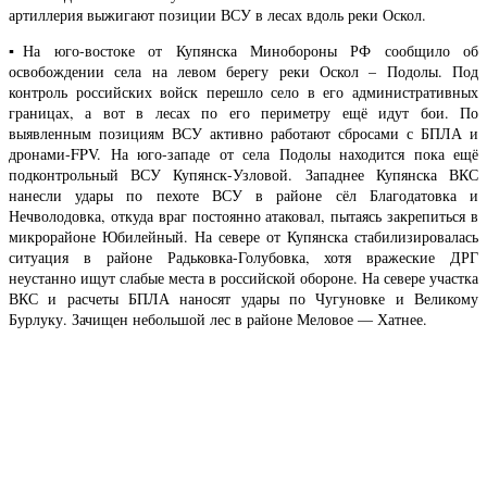
артиллерия выжигают позиции ВСУ в лесах вдоль реки Оскол.
▪️На юго-востоке от Купянска Минобороны РФ сообщило об
освобождении села на левом берегу реки Оскол – Подолы. Под
контроль российских войск перешло село в его административных
границах, а вот в лесах по его периметру ещё идут бои. По
выявленным позициям ВСУ активно работают сбросами с БПЛА и
дронами-FPV. На юго-западе от села Подолы находится пока ещё
подконтрольный ВСУ Купянск-Узловой. Западнее Купянска ВКС
нанесли удары по пехоте ВСУ в районе сёл Благодатовка и
Нечволодовка, откуда враг постоянно атаковал, пытаясь закрепиться в
микрорайоне Юбилейный. На севере от Купянска стабилизировалась
ситуация в районе Радьковка-Голубовка, хотя вражеские ДРГ
неустанно ищут слабые места в российской обороне. На севере участка
ВКС и расчеты БПЛА наносят удары по Чугуновке и Великому
Бурлуку. Зачищен небольшой лес в районе Меловое — Хатнее.