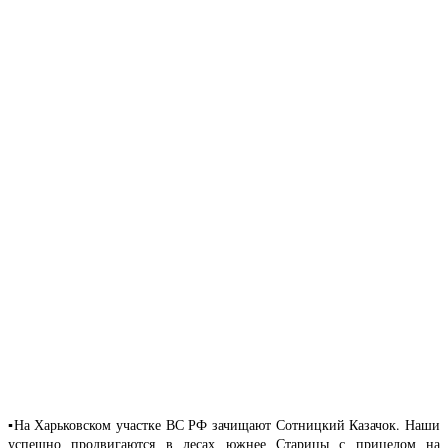
▪️На Харьковском участке ВС РФ зачищают Сотницкий Казачок. Наши
успешно продвигаются в лесах южнее Старицы с прицелом на