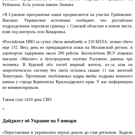
Рубежное. Есть успехи южнее Лимана.
▪️В Сумском приграничье наши продвигаются на участке Грабовское-
Высокое. Украинские источники сообщают, что российские
подразделения пересекли границу с Сумской областью в новом месте,
взяв под контроль село Комаровка.
▪️Российская ПВО за сутки сбила авиабомбу и 210 БПЛА, ночью сбито
еще 132. Весь день не прекращаются атаки на Московский регион, в
аэропортах задержаны около 200 рейсов. Беспилотник ВСУ атаковал
магазин «Магнит» в белгородском посёлке Разумное, ранены три
человека. В Курской обл погиб мирный житель, из-за атак на
энергетическую систему без света остались свыше 11 тыс жителей
Хомутовки. Противник опубликовал кадры якобы подрыва военного
камаза у города Кореновска Краснодарского края. У нас информацию
не комментировали.
Таким стал 1410 день СВО
*
Дайджест об Украине на 5 января
▫️Перестановки в украинских верхах дошли до глав регионов. Ходили