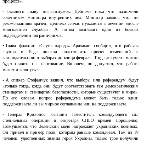
процессе».
▫️Бывшего главу погранслужбы Дейнеко пока что назначили
советником министра внутренних дел. Министр заявил, что, по
рекомендациям врачей, Дейнеко сейчас нуждается в лечении «после
многолетней службы». А потом возглавит одно из боевых
подразделений пограничников.
▫️Глава фракции «Слуга народа» Арахамия сообщил, что рабочая
группа в Раде должна подготовить проект изменений в
законодательство о выборах до конца февраля. Тогда документ можно
будет ставить на голосование. Впрочем, он допустил, что работа
может и затянуться.
▫️А спикер Стефанчук заявил, что выборы или референдум будут
«только тогда, когда они будут соответствовать тем демократическим
стандартам и стандартам безопасности, которые существуют в мире».
По его словам, вопрос референдума может быть только один:
поддерживаете ли вы мирное соглашение или не поддерживаете.
▫️Генерал Кривонос, бывший заместитель командующего сил
специальных операций и секретаря СНБО времён Порошенко,
возмущается, что Зеленский мало награждает украинских военных.
Он привёл в пример полк, которым раньше командовал. Там из 19
человек, удостоенных звания героя Украины, только трое получили