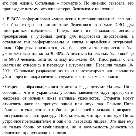
его при жизни. Остальные – посмертно. По мнению генерала, это
происходит потому, что живые герои Зеленскому не нужны.
▫️ В ВСУ расформирован «украинский интернациональный легион».
Он был создан по инициативе Зеленского в начале СВО для
иностранных наёмников. Теперь один из батальонов легиона
преобразован в учебный центр для подготовки иностранцев, а
остальные три расформированы и влиты в армейский штурмовой
полк. Офицеры признаются, что большую часть года легион был
укомплектован только на 30-40%. А пехоты в батальонах было вообще
по 60-70 человек, хотя по списку положено 450. Иностранцы очень
негативно отнеслись к переводу в штурмовики. Перешли только 10-
20%. Остальные разрывают контракты, дезертируют или пытаются
уйти в другие подразделения, служить в которых менее опасно.
▫️Секретарь образовательного комитета Рады депутат Наталья Пипа
сообщила, что в украинских учебных заведениях идут проверки и
массовые отчисления из-за наплыва уклонистов. Студента могут
отчислить даже за пропуск одной или двух пар. Раньше Пипа
обвиняла в уклонении от мобилизации парней призывного возраста,
поступающих в аспирантуру. Показательно, что при этом муж Пипы
устроился преподавателем в один из львовских лицеев. Это даёт ему
не только бронь от мобилизации, но и возможность доносить на
студентов, пропускающих занятия.