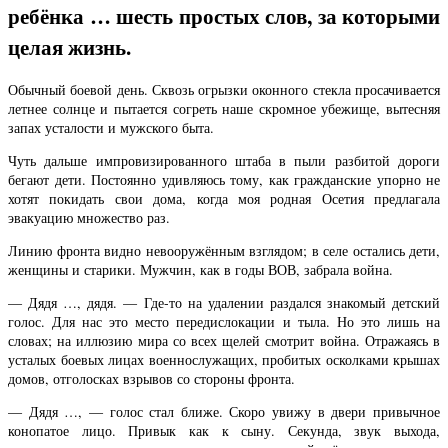
ребёнка … шесть простых слов, за которыми
целая жизнь.
Обычный боевой день. Сквозь огрызки оконного стекла просачивается
летнее солнце и пытается согреть наше скромное убежище, вытесняя
запах усталости и мужского быта.
Чуть дальше импровизированного штаба в пыли разбитой дороги
бегают дети. Постоянно удивляюсь тому, как гражданские упорно не
хотят покидать свои дома, когда моя родная Осетия предлагала
эвакуацию множество раз.
Линию фронта видно невооружённым взглядом; в селе остались дети,
женщины и старики. Мужчин, как в годы ВОВ, забрала война.
— Дядя …, дядя. — Где-то на удалении раздался знакомый детский
голос. Для нас это место передислокации и тыла. Но это лишь на
словах; на иллюзию мира со всех щелей смотрит война. Отражаясь в
усталых боевых лицах военнослужащих, пробитых осколками крышах
домов, отголосках взрывов со стороны фронта.
— Дядя …, — голос стал ближе. Скоро увижу в двери привычное
конопатое лицо. Привык как к сыну. Секунда, звук выхода,