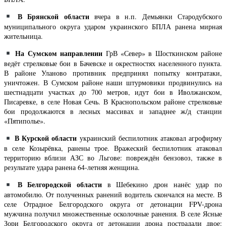
В Брянской области
вчера в н.п. Демьянки Стародубского
муниципального округа ударом украинского БПЛА ранена мирная
жительница.
На Сумском направлении
ГрВ «Север» в Шосткинском районе
ведёт стрелковые бои в Бачевске и окрестностях населенного пункта.
В районе Уланово противник предпринял попытку контратаки,
уничтожен. В Сумском районе наши штурмовики продвинулись на
шестнадцати участках до 700 метров, идут бои в Иволжанском,
Писаревке, в селе Новая Сечь. В Краснопольском районе стрелковые
бои продолжаются в лесных массивах и западнее ж/д станции
«Пятиполье».
В Курской области
украинский беспилотник атаковал агрофирму
в селе Козырёвка, ранены трое. Вражеский беспилотник атаковал
территорию вблизи АЗС во Льгове: повреждён бензовоз, также в
результате удара ранена 64-летняя женщина.
В Белгородской области
в Шебекино дрон нанёс удар по
автомобилю. От полученных ранений водитель скончался на месте. В
селе Отрадное Белгородского округа от детонации FPV-дрона
мужчина получил множественные осколочные ранения. В селе Ясные
Зори Белгородского округа от детонации дрона пострадали двое: