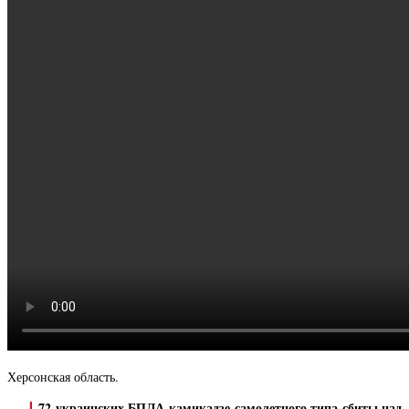
Херсонская область.
72 украинских БПЛА-камикадзе самолетного типа сбиты над
—