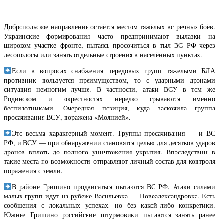
Добропольское направление остаётся местом тяжёлых встречных боёв.
Украинские формирования часто предпринимают вылазки на
широком участке фронте, пытаясь просочиться в тыл ВС РФ через
лесополосы или занять отдельные строения в населённых пунктах.
Если в вопросах снабжения передовых групп тяжелыми БЛА
противник пользуется преимуществом, то с ударными дронами
ситуация немногим лучше. В частности, атаки ВСУ в том же
Родинском и окрестностях нередко срываются именно
беспилотниками. Очередная позиция, куда заскочила группа
просачивания ВСУ, поражена «Молнией».
Это весьма характерный момент. Группы просачивания — и ВС
РФ, и ВСУ — при обнаружении становятся целью для десятков ударов
дронов вплоть до полного уничтожения укрытия. Впоследствии в
такие места по возможности отправляют личный состав для контроля
поражения с земли.
В районе Гришино продвигаться пытаются ВС РФ. Атаки силами
малых групп идут на рубеже Васильевка — Новоалександровка. Есть
сообщения о локальных успехах, но без какой-либо конкретики.
Южнее Гришино российские штурмовики пытаются занять ранее