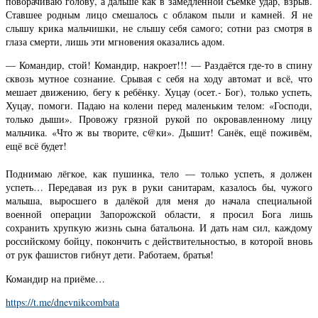
поворачиваю голову, а дальше как в замедленной съёмке удар, взрыв.
Ставшее родным лицо смешалось с облаком пыли и камней. Я не
слышу крика мальчишки, не слышу себя самого; сотни раз смотря в
глаза смерти, лишь эти мгновения оказались адом.
— Командир, стой! Командир, накроет!!! — Раздаётся где-то в спину
сквозь мутное сознание. Срывая с себя на ходу автомат и всё, что
мешает движению, бегу к ребёнку. Хуцау (осет.- Бог), только успеть,
Хуцау, помоги. Падаю на колени перед маленьким телом: «Господи,
только дыши». Провожу грязной рукой по окровавленному лицу
мальчика. «Что ж вы творите, с@ки». Дышит! Санёк, ещё поживём,
ещё всё будет!
Поднимаю лёгкое, как пушинка, тело — только успеть, я должен
успеть… Передавая из рук в руки санитарам, казалось бы, чужого
малыша, выросшего в далёкой для меня до начала специальной
военной операции Запорожской области, я просил Бога лишь
сохранить хрупкую жизнь сына батальона. И дать нам сил, каждому
российскому бойцу, покончить с действительностью, в которой вновь
от рук фашистов гибнут дети. Работаем, братья!
Командир на приёме…
https://t.me/dnevnikcombata