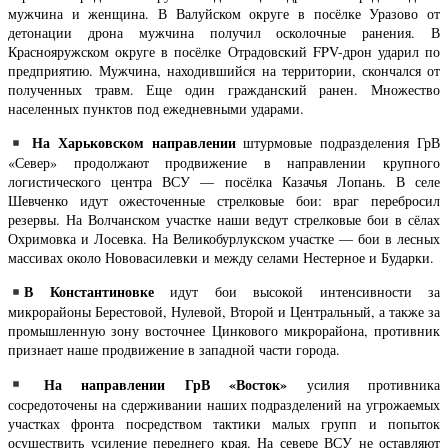
мужчина и женщина. В Валуйском округе в посёлке Уразово от
детонации дрона мужчина получил осколочные ранения. В
Краснояружском округе в посёлке Отрадовский FPV-дрон ударил по
предприятию. Мужчина, находившийся на территории, скончался от
полученных травм. Еще один гражданский ранен. Множество
населенных пунктов под ежедневными ударами.
На Харьковском направлении
штурмовые подразделения ГрВ
«Север» продолжают продвижение в направлении крупного
логистического центра ВСУ — посёлка Казачья Лопань. В селе
Шевченко идут ожесточенные стрелковые бои: враг перебросил
резервы. На Волчанском участке наши ведут стрелковые бои в сёлах
Охримовка и Лосевка. На Великобурлукском участке — бои в лесных
массивах около Нововасилевки и между селами Нестерное и Бударки.
В Константиновке
идут бои высокой интенсивности за
микрорайоны Берестовой, Нулевой, Второй и Центральный, а также за
промышленную зону восточнее Цинкового микрорайона, противник
признает наше продвижение в западной части города.
На направлении ГрВ «Восток»
усилия противника
сосредоточены на сдерживании наших подразделений на угрожаемых
участках фронта посредством тактики малых групп и попыток
осуществить усиление переднего края. На севере ВСУ не оставляют