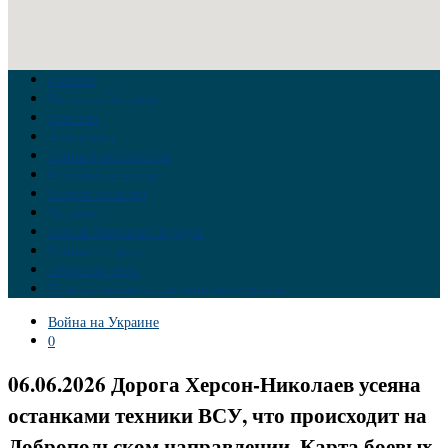
Главная
Война на Украине
Новости
Аналитика
Тайны Геополитики
Российские элиты
Теория заговора
Украина
Новый Мировой Порядок
Тайны истории
Обратная связь
Правила комментирования материалов
Война на Украине
0
06.06.2026 Дорога Херсон-Николаев усеяна
останками техники ВСУ, что происходит на
Добропольском направлении. Карта боевых