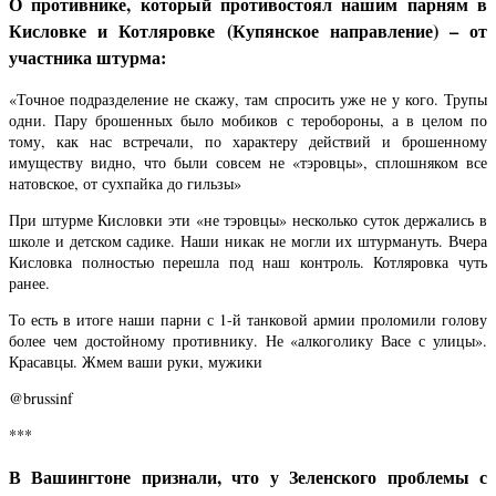
О противнике, который противостоял нашим парням в
Кисловке и Котляровке (Купянское направление) – от
участника штурма:
«Точное подразделение не скажу, там спросить уже не у кого. Трупы
одни. Пару брошенных было мобиков с теробороны, а в целом по
тому, как нас встречали, по характеру действий и брошенному
имуществу видно, что были совсем не «тэровцы», сплошняком все
натовское, от сухпайка до гильзы»
При штурме Кисловки эти «не тэровцы» несколько суток держались в
школе и детском садике. Наши никак не могли их штурмануть. Вчера
Кисловка полностью перешла под наш контроль. Котляровка чуть
ранее.
То есть в итоге наши парни с 1-й танковой армии проломили голову
более чем достойному противнику. Не «алкоголику Васе с улицы».
Красавцы. Жмем ваши руки, мужики
@brussinf
***
В Вашингтоне признали, что у Зеленского проблемы с