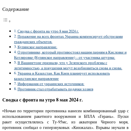
Содержание
Сводка с фронта на утро 8 мая 2024 г.
Поражение на всех фронтах Украина компенсирует обстрелами
гражданских объектов.
Купянское направление.
О противнике, который противостоял нашим парням в Кисловке и
Котляровке (Купянское направление) – от участника штурма:
В Вашингтоне признали, что у Зеленского проблемы с
легитимностью, а покушения могут возобновиться снова и снова.
Украина и Казахстан. Как Киев планирует использовать
казахстанское направление
Информация от украинских источников:
Противник стал отрабатывать подачки хозяев
Сводка с фронта на утро 8 мая 2024 г.
▪️Ночью по территории противника нанесен комбинированный удар с
использованием ракетного вооружения и БПЛА «Герань». Пуски
ракет осуществлялись с Ту-95мс, из акватории Черного моря,
противник сообщал о гиперзвуковых «Кинжалах». Взрывы звучали в