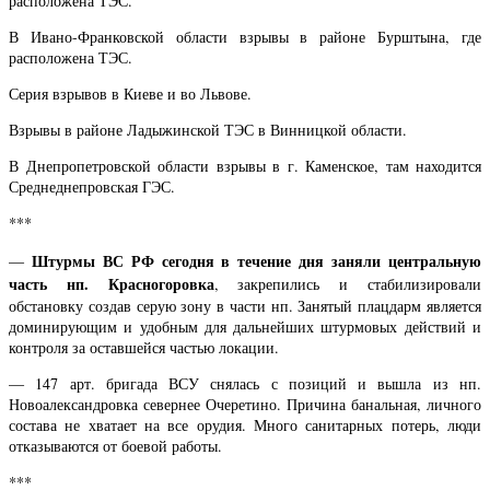
расположена ТЭС.
В Ивано-Франковской области взрывы в районе Бурштына, где
расположена ТЭС.
Серия взрывов в Киеве и во Львове.
Взрывы в районе Ладыжинской ТЭС в Винницкой области.
В Днепропетровской области взрывы в г. Каменское, там находится
Среднеднепровская ГЭС.
***
Штурмы ВС РФ сегодня в течение дня заняли центральную
—
часть нп. Красногоровка
, закрепились и стабилизировали
обстановку создав серую зону в части нп. Занятый плацдарм является
доминирующим и удобным для дальнейших штурмовых действий и
контроля за оставшейся частью локации.
— 147 арт. бригада ВСУ снялась с позиций и вышла из нп.
Новоалександровка севернее Очеретино. Причина банальная, личного
состава не хватает на все орудия. Много санитарных потерь, люди
отказываются от боевой работы.
***