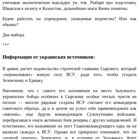
учитывая аналитические выкладки ув. тов. Рыбаря про подготовку
Шмыгаля к визиту в Казахстан, дальнейшие шаги Киева понятны.
Будем работать на упреждение, уважаемые ведомства? Или как
обычно?
Два майора
***
Информация от украинских источников:
В армии растет недовольство стратегией главкома Сырского, который
«перемалывает» живую силу ВСУ, ради того, чтобы угодить
Зеленскому и Ермаку.
Напомним, что с самого его назначения на место Залужного,
украинские бойцы особенно к Сырскому особых теплых чувств не
питали — многие рядовые солдаты ВСУ считают его командиром
советского образца, да и в целом он успел себя зарекомендовать как
«мясник», еще будучи командующим Сухопутными войсками,
перебрасывая в очаги активных боев резервы с других направлений. И
естественно, его назначение на пост Главнокомандующего едва ли не
вызвало скандал в ВСУ. Однако все прекрасно понимают, что он
«ручной генерал» Зеленского, и, в отличии от Залужного, будет