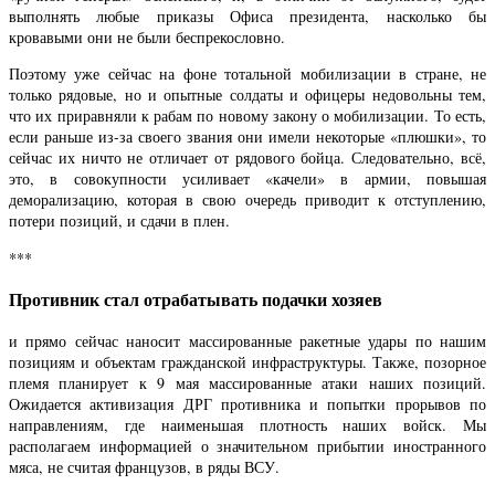
выполнять любые приказы Офиса президента, насколько бы
кровавыми они не были беспрекословно.
Поэтому уже сейчас на фоне тотальной мобилизации в стране, не
только рядовые, но и опытные солдаты и офицеры недовольны тем,
что их приравняли к рабам по новому закону о мобилизации. То есть,
если раньше из-за своего звания они имели некоторые «плюшки», то
сейчас их ничто не отличает от рядового бойца. Следовательно, всё,
это, в совокупности усиливает «качели» в армии, повышая
деморализацию, которая в свою очередь приводит к отступлению,
потери позиций, и сдачи в плен.
***
Противник стал отрабатывать подачки хозяев
и прямо сейчас наносит массированные ракетные удары по нашим
позициям и объектам гражданской инфраструктуры. Также, позорное
племя планирует к 9 мая массированные атаки наших позиций.
Ожидается активизация ДРГ противника и попытки прорывов по
направлениям, где наименьшая плотность наших войск. Мы
располагаем информацией о значительном прибытии иностранного
мяса, не считая французов, в ряды ВСУ.