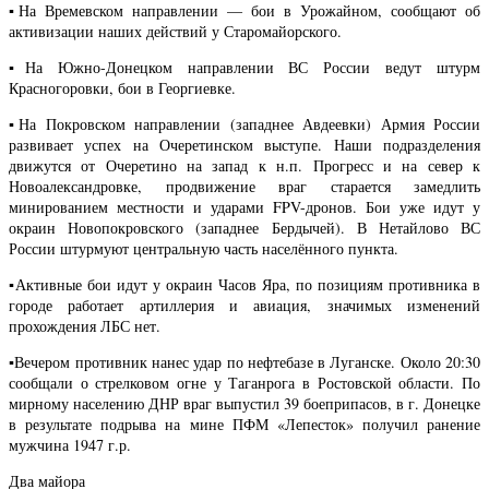
▪️На Времевском направлении — бои в Урожайном, сообщают об
активизации наших действий у Старомайорского.
▪️На Южно-Донецком направлении ВС России ведут штурм
Красногоровки, бои в Георгиевке.
▪️На Покровском направлении (западнее Авдеевки) Армия России
развивает успех на Очеретинском выступе. Наши подразделения
движутся от Очеретино на запад к н.п. Прогресс и на север к
Новоалександровке, продвижение враг старается замедлить
минированием местности и ударами FPV-дронов. Бои уже идут у
окраин Новопокровского (западнее Бердычей). В Нетайлово ВС
России штурмуют центральную часть населённого пункта.
▪️Активные бои идут у окраин Часов Яра, по позициям противника в
городе работает артиллерия и авиация, значимых изменений
прохождения ЛБС нет.
▪️Вечером противник нанес удар по нефтебазе в Луганске. Около 20:30
сообщали о стрелковом огне у Таганрога в Ростовской области. По
мирному населению ДНР враг выпустил 39 боеприпасов, в г. Донецке
в результате подрыва на мине ПФМ «Лепесток» получил ранение
мужчина 1947 г.р.
Два майора