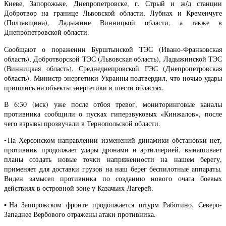
Киеве, Запорожьке, Днепропетровске, г. Стрый и ж/д станции
Добротвор на границе Львовской области, Лубнах и Кременчуге
(Полтавщина), Ладыжине Винницкой области, а также в
Днепропетровской области.
Сообщают о поражении Бурштынской ТЭС (Ивано-Франковская
область), Добротворской ТЭС (Львовская область), Ладыжинской ТЭС
(Винницкая область), Среднеднепровской ГЭС (Днепропетровская
область). Министр энергетики Украины подтвердил, что ночью удары
пришлись на объекты энергетики в шести областях.
В 6:30 (мск) уже после отбоя тревог, мониторинговые каналы
противника сообщили о пусках гиперзвуковых «Кинжалов», после
чего взрывы прозвучали в Тернопольской области.
▪️На Херсонском направлении изменений динамики обстановки нет,
противник продолжает удары дронами и артиллерией, вынашивает
планы создать новые точки напряженности на нашем берегу,
применяет для доставки грузов на наш берег беспилотные аппараты.
Виден замысел противника по созданию нового очага боевых
действиях в островной зоне у Казачьих Лагерей.
▪️На Запорожском фронте продолжается штурм Работино. Северо-
Западнее Вербового отражены атаки противника.