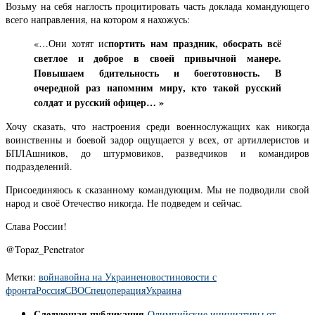
Возьму на себя наглость процитировать часть доклада командующего
всего направления, на котором я нахожусь:
портить нам праздник, обосрать всë
«…Они хотят ис
светлое и доброе в своей привычной манере.
Повышаем бдительность и боеготовность. В
очередной раз напомним миру, кто такой русский
солдат и русский офицер… »
Хочу сказать, что настроения среди военнослужащих как никогда
воинственны и боевой задор ощущается у всех, от артиллеристов и
БПЛАшников, до штурмовиков, разведчиков и командиров
подразделений.
Присоединяюсь к сказанному командующим. Мы не подводили свой
народ и своë Отечество никогда. Не подведем и сейчас.
Слава России!
@
Topaz_Penetrator
Метки:
война
война на Украине
новости
новости с
фронта
Россия
СВО
Спецоперация
Украина
Следующая публикация
Олимпийские инициативы от