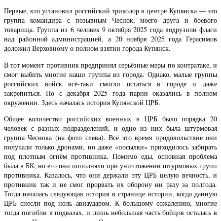
Первые, кто установил российский триколор в центре Купянска — это
группа командира с позывным Чеснок, моего друга и боевого
товарища. Группа из 6 человек 9 октября 2025 года водрузили флаги
над районной администрацией, а 20 ноября 2025 года Герасимов
доложил Верховному о полном взятии города Купянск.
В тот момент противник предпринял серьёзные меры по контратаке, и
смог выбить многие наши группы из города. Однако, малые группы
российских войск всё-таки смогли остаться в городе и даже
закрепиться. Но с декабря 2025 года парни оказались в полном
окружении. Здесь началась история Купянской ЦРБ.
Общее количество российских военных в ЦРБ было порядка 20
человек с разных подразделений, и одно из них была штурмовая
группа Чеснока (на фото слева). Всё это время продовольствие они
получали только дронами, но даже «посылки» приходилось забирать
под плотным огнём противника. Помимо еды, основная проблема
была в БК, но его они пополняли при уничтожении штурмовых групп
противника. Казалось, что они держали эту ЦРБ целую вечность, и
противник так и не смог прорвать их оборону ни разу за полгода.
Тогда началась следующая история в странице истории, когда данную
ЦРБ снесли под ноль авиаударом. К большому сожалению, многие
тогда погибли в подвалах, и лишь небольшая часть бойцов осталась в