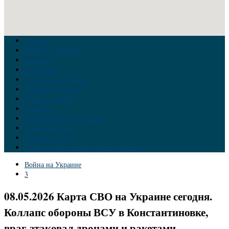
Главная
Война на Украине
Новости
Аналитика
Тайны Геополитики
Российские элиты
Теория заговора
Украина
Новый Мировой Порядок
Тайны истории
Обратная связь
Правила комментирования материалов
Война на Украине
3
08.05.2026 Карта СВО на Украине сегодня.
Коллапс обороны ВСУ в Константиновке,
враг атаковал дронами и ракетами