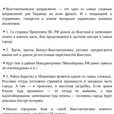
Константиновское направление — это одно из самых сложных
направлений для Украины на всем фронте. И с тенденцией к
ухудшению, говорится в новом материале украинских военных
аналитиков.
1. Со стороны Предтечено ВС РФ дошли до Констахи и затягивают
пехоту в южную часть. Бои продолжаются в частном секторе в самом
городе.
2. Вдоль трассы Бахмут-Константиновка русские продвигаются
южнее неё и дошли до восточных окрестностей Констахи.
Идут бои в районе Новодмитровки (Минобороны РФ ранее заявило
об освобождении н.п.)
3. Район Берестка и Ильиновки является одним из самых сложных.
Россияне оттуда постоянно стремятся проникнуть в западную часть
города. А там — и промзона, и высотная застройка. Если армия
России туда проникнет — её оттуда не выбьешь, а при
масштабировании затягивания туда пехоты — половина города будет
довольно быстро потеряна.
Начало городских боев в самой Константиновке немного
отличается от того, что было в Покровске.