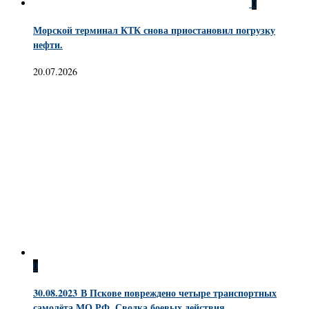
0
Морской терминал КТК снова приостановил погрузку
нефти.
20.07.2026
0
30.08.2023 В Пскове повреждено четыре транспортных
самолёта МО РФ. Сводка боевых действия.