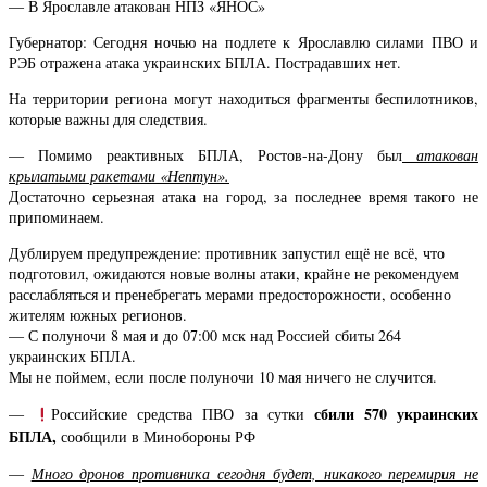
— В Ярославле атакован НПЗ «ЯНОС»
Губернатор: Сегодня ночью на подлете к Ярославлю силами ПВО и
РЭБ отражена атака украинских БПЛА. Пострадавших нет.
На территории региона могут находиться фрагменты беспилотников,
которые важны для следствия.
— Помимо реактивных БПЛА, Ростов-на-Дону был
атакован
крылатыми ракетами «Нептун».
Достаточно серьезная атака на город, за последнее время такого не
припоминаем.
Дублируем предупреждение: противник запустил ещё не всё, что
подготовил, ожидаются новые волны атаки, крайне не рекомендуем
расслабляться и пренебрегать мерами предосторожности, особенно
жителям южных регионов.
— С полуночи 8 мая и до 07:00 мск над Россией сбиты 264
украинских БПЛА.
Мы не поймем, если после полуночи 10 мая ничего не случится.
сбили 570 украинских
—
Российские средства ПВО за сутки
БПЛА,
сообщили в Минобороны РФ
—
Много дронов противника сегодня будет, никакого перемирия не