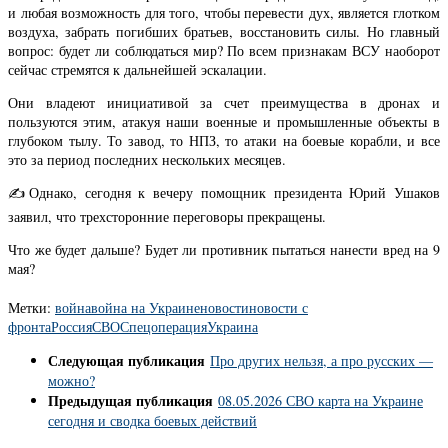
и любая возможность для того, чтобы перевести дух, является глотком
воздуха, забрать погибших братьев, восстановить силы. Но главный
вопрос: будет ли соблюдаться мир? По всем признакам ВСУ наоборот
сейчас стремятся к дальнейшей эскалации.
Они владеют инициативой за счет преимущества в дронах и
пользуются этим, атакуя наши военные и промышленные объекты в
глубоком тылу. То завод, то НПЗ, то атаки на боевые корабли, и все
это за период последних нескольких месяцев.
✍️Однако, сегодня к вечеру помощник президента Юрий Ушаков
заявил, что трехсторонние переговоры прекращены.
Что же будет дальше? Будет ли противник пытаться нанести вред на 9
мая?
Метки:
война
война на Украине
новости
новости с
фронта
Россия
СВО
Спецоперация
Украина
Следующая публикация
Про других нельзя, а про русских —
можно?
Предыдущая публикация
08.05.2026 СВО карта на Украине
сегодня и сводка боевых действий