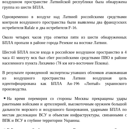
воздушном пространстве Латвийской республики была обнаружена
группа из шести БПЛА.
Одновременно в воздухе над Латвией российскими средствами
контроля воздушного пространства были выявлены два французских
истребителя Rafale и два истребителя F-16.
Около четырех часов утра отметки пяти из шести обнаруженных
БПЛА пропали в районе города Резекне на востоке Латвии.
Шестой БПЛА после входа в российское воздушное пространство в 4
часа 41 минуту мск был сбит российскими средствами ПВО в районе
населенного пункта Лихачево (78 км юго-восточнее Пскова).
В результате проведенной экспертизы упавших обломков атаковавшая
из воздушного пространства Латвии воздушная цель
идентифицирована как БПЛА Ан-196 «Лютый» украинского
производства.
На время перемирия со стороны Москвы прекращены удары
ракетными войсками и артиллерией, высокоточным оружием большой
дальности морского и воздушного базирования, ударными БПЛА по
местам дислокации ВСУ и объектам инфраструктуры, связанными с
ВПК и ВСУ в глубине территории Украины.