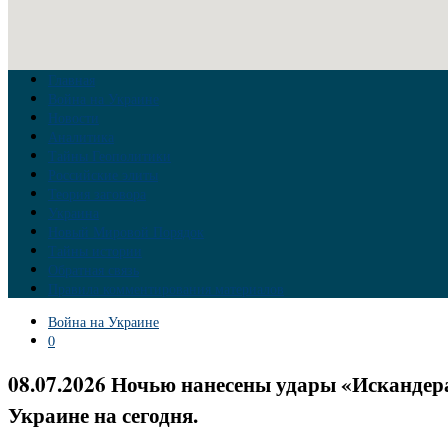
Главная
Война на Украине
Новости
Аналитика
Тайны Геополитики
Российские элиты
Теория заговора
Украина
Новый Мировой Порядок
Тайны истории
Обратная связь
Правила комментирования материалов
Война на Украине
0
08.07.2026 Ночью нанесены удары «Искандера
Украине на сегодня.