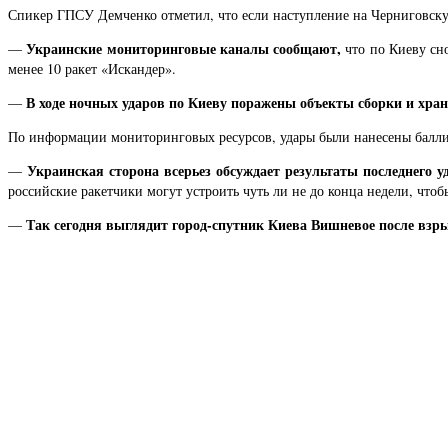
Спикер ГПСУ Демченко отметил, что если наступление на Черниговскую о
Украинские мониторинговые каналы сообщают,
—
что по Киеву сно
менее 10 ракет «Искандер».
В ходе ночных ударов по Киеву поражены объекты сборки и хра
—
По информации мониторинговых ресурсов, удары были нанесены балли
Украинская сторона всерьез обсуждает результаты последнего 
—
российские ракетчики могут устроить чуть ли не до конца недели, что
Так сегодня выглядит город-спутник Киева Вишневое после взры
—