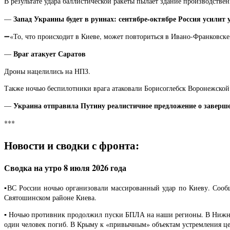
В результате удара баллистической ракеты пылает здание производств
Запад Украины будет в руинах: сентябре-октябре Россия усили
—
➖«То, что происходит в Киеве, может повториться в Ивано-Франковск
Враг атакует Саратов
—
Дроны нацелились на НПЗ.
Также ночью беспилотники врага атаковали Борисоглебск Воронежской
Украина отправила Путину реалистичное предложение о завер
—
***
Новости и сводки с фронта:
Сводка на утро 8 июля 2026 года
▪️ВС России ночью организовали массированный удар по Киеву. Сооб
Святошинском районе Киева.
▪️ Ночью противник продолжил пуски БПЛА на наши регионы. В Нижнека
один человек погиб. В Крыму к «привычным» объектам устремления це