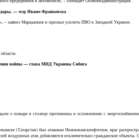
енного предприятия и автомобили, – сообщает Облвоенадминистрация.
т удары, — мэр Ивано-Франковска
е», – заявил Марцынкив и призвал усилить ПВО в Западной Украине.
 области.
шении войны — глава МИД Украины Сибига
щали о пожаре в столице противника и осложнениях с энергоснабжение
мске (Татарстан) был атакован Нижнекамскнефтехим, враг распространя
лей воздушных атак добавляются исключительно гражданские объекты. С