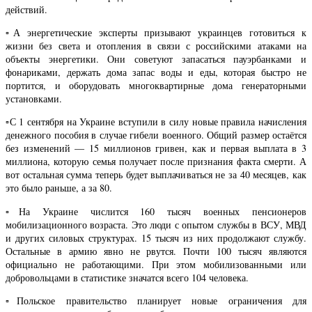
действий.
▫️А энергетические эксперты призывают украинцев готовиться к
жизни без света и отопления в связи с российскими атаками на
объекты энергетики. Они советуют запасаться пауэрбанками и
фонариками, держать дома запас воды и еды, которая быстро не
портится, и оборудовать многоквартирные дома генераторными
установками.
▫️С 1 сентября на Украине вступили в силу новые правила начисления
денежного пособия в случае гибели военного. Общий размер остаётся
без изменений — 15 миллионов гривен, как и первая выплата в 3
миллиона, которую семья получает после признания факта смерти. А
вот остальная сумма теперь будет выплачиваться не за 40 месяцев, как
это было раньше, а за 80.
▫️На Украине числится 160 тысяч военных пенсионеров
мобилизационного возраста. Это люди с опытом службы в ВСУ, МВД
и других силовых структурах. 15 тысяч из них продолжают службу.
Остальные в армию явно не рвутся. Почти 100 тысяч являются
официально не работающими. При этом мобилизованными или
добровольцами в статистике значатся всего 104 человека.
▫️Польское правительство планирует новые ограничения для