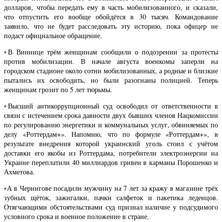
долларов, чтобы передать ему в часть мобилизованного, и сказали,
что отпустить его вообще обойдётся в 30 тысяч. Командование
заявило, что не будет расследовать эту историю, пока офицер не
подаст официальное обращение.
▫️В Виннице трём женщинам сообщили о подозрении за протесты
против мобилизации. В начале августа военкомы заперли на
городском стадионе около сотни мобилизованных, а родные и близкие
пытались их освободить, но были разогнаны полицией. Теперь
женщинам грозит по 5 лет тюрьмы.
▫️Высший антикоррупционный суд освободил от ответственности в
связи с истечением срока давности двух бывших членов Нацкомиссии
по регулированию энергетики и коммунальных услуг, обвиняемых по
делу «Роттердам+». Напомню, что по формуле «Роттердам+», в
результате внедрения которой украинский уголь стоил с учётом
доставки его якобы из Роттердама, потребители электроэнергии на
Украине переплатили 40 миллиардов гривен в карманы Порошенко и
Ахметова.
▫️А в Чернигове посадили мужчину на 7 лет за кражу в магазине трёх
зубных щёток, зажигалки, пачки салфеток и пакетика леденцов.
Отягчающими обстоятельствами суд признал наличие у подсудимого
условного срока и военное положение в стране.