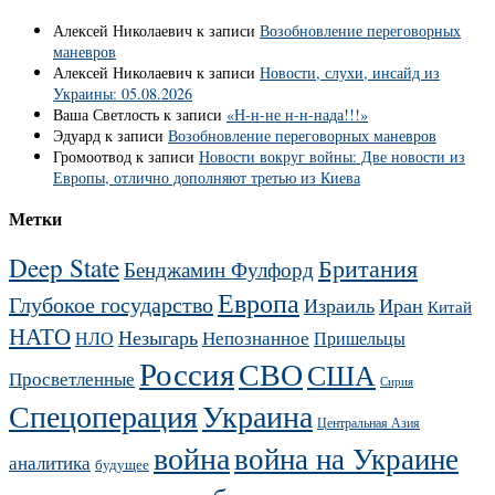
Алексей Николаевич
к записи
Возобновление переговорных
маневров
Алексей Николаевич
к записи
Новости, слухи, инсайд из
Украины: 05.08.2026
Ваша Светлость
к записи
«Н-н-не н-н-нада!!!»
Эдуард
к записи
Возобновление переговорных маневров
Громоотвод
к записи
Новости вокруг войны: Две новости из
Европы, отлично дополняют третью из Киева
Метки
Deep State
Британия
Бенджамин Фулфорд
Европа
Глубокое государство
Израиль
Иран
Китай
НАТО
Незыгарь
Непознанное
НЛО
Пришельцы
Россия
СВО
США
Просветленные
Сирия
Украина
Спецоперация
Центральная Азия
война
война на Украине
аналитика
будущее