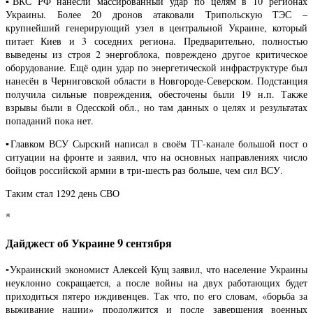
▪️ВКС РФ нанесли массированный удар по целям в 10 регионах
Украины. Более 20 дронов атаковали Трипольскую ТЭС –
крупнейший генерирующий узел в центральной Украине, который
питает Киев и 3 соседних региона. Предварительно, полностью
выведены из строя 2 энергоблока, повреждено другое критическое
оборудование. Ещё один удар по энергетической инфраструктуре был
нанесён в Черниговской области в Новгороде-Северском. Подстанция
получила сильные повреждения, обесточены были 19 н.п. Также
взрывы были в Одесской обл., но там данных о целях и результатах
попаданий пока нет.
▪️Главком ВСУ Сырский написал в своём ТГ-канале большой пост о
ситуации на фронте и заявил, что на основных направлениях число
бойцов российской армии в три-шесть раз больше, чем сил ВСУ.
Таким стал 1292 день СВО
*
Дайджест об Украине 9 сентября
▫️Украинский экономист Алексей Кущ заявил, что население Украины
неуклонно сокращается, а после войны на двух работающих будет
приходиться пятеро иждивенцев. Так что, по его словам, «борьба за
выживание нации» продолжится и после завершения военных