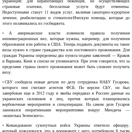
украинцев: для неработающих беженцев, не осуществляющих
страховые платежи, бесплатные услуги будут отменены.
Недоступными станут 11 видов услуг, включая санаторно-курортное
лечение, реабилитацию и стоматологИческую помощь, которые до
этого оплачивались из госбюджета.
▫️А американские власти изменили правила получения
неиммиграционных виз, которые нужны, например, для получения
образования или работы в США. Теперь подавать документы на такие
визы нужно в стране гражданства или постоянного проживания. Для
граждан Украины определены два пункта подачи заявлений — Краков
и Варшава. Киев в списке не упоминается. При этом говорится, что за
пределами страны своего проживания может быть сложнее получить
визу.
▫️СБУ сообщила новые детали по делу сотрудника НАБУ Гусарова,
которого они считают агентом ФСБ. По версии СБУ, он был
завербован еще в 2012 году и якобы передавал в Россию данные на
украинских силовиков и лиц, против которых планировались
вербовочные мероприятия и спецоперации. На самом деле Гусаров
занимался оперативными мероприятиями вокруг Миндича —
«кошелька Зеленского».
▫️Командование сухопутных войск Украины ответило офицеру,
который пожаловался, что в военкомате с него потребовали 8 тысяч