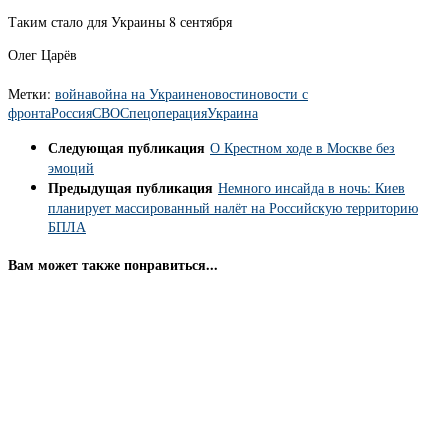
Таким стало для Украины 8 сентября
Олег Царёв
Метки:
война
война на Украине
новости
новости с
фронта
Россия
СВО
Спецоперация
Украина
Следующая публикация
О Крестном ходе в Москве без
эмоций
Предыдущая публикация
Немного инсайда в ночь: Киев
планирует массированный налёт на Российскую территорию
БПЛА
Вам может также понравиться...