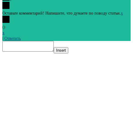
Оставьте комментарий! Напишите, что думаете по поводу статьи.
x
(
)
x
|
Ответить
Insert