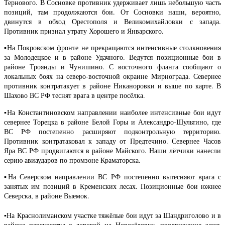
Тернового. В Сосновке противник удерживает лишь небольшую часть
позиций, там продолжаются бои. От Сосновки наши, вероятно,
двинутся в обход Орестополя и Великомихайловки с запада.
Противник признал утрату Хорошего и Январского.
▪️На Покровском фронте не прекращаются интенсивные столкновения
за Молодецкое и в районе Удачного. Ведутся позиционные бои в
районе Троянды и Чунишино. С восточного фланга сообщают о
локальных боях на северо-восточной окраине Мирнограда. Севернее
противник контратакует в районе Никаноровки и выше по карте. В
Шахово ВС РФ теснят врага в центре посёлка.
▪️На Константиновском направлении наиболее интенсивные бои идут
севернее Торецка в районе Белой Горы и Александро-Шультино, где
ВС РФ постепенно расширяют подконтрольную территорию.
Противник контратаковал к западу от Предтечино. Севернее Часов
Яра ВС РФ продвигаются в районе Майского. Наши лётчики нанесли
серию авиаударов по промзоне Краматорска.
▪️На Северском направлении ВС РФ постепенно вытесняют врага с
занятых им позиций в Кременских лесах. Позиционные бои южнее
Северска, в районе Выемок.
▪️На Краснолиманском участке тяжёлые бои идут за Шандриголово и в
районе перекрестка с дорогой на Новосёловку, продвижение здесь