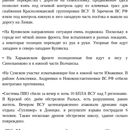
позволит взять под огневой контроль одну из ключевых трасс для
снабжения Краснолиманской группировки ВСУ. В Заречном ВС РФ
взяли под контроль южную и юго-западную часть посёлка и вышли на
дорогу на Лиман.
▪️На Купянском направлении ситуация очень подвижна. Поскольку в
городе нет чёткой линии фронта, бои вспыхивают в разных локациях,
а некоторые позиции переходят из рук в руки. Упорные бои идут
западнее и северо-западнее Купянска.
▪️На Харьковском фронте позиционные бои идут в лесу у
Синельниково и в южной части Волчанска.
▪️На Сумском участке изматывающие бои в южной части Юнаковки. В
районе Алексеевки, Андреевки и Новоконстантиновки ВС РФ отбили
контратаки противника.
▪️Системы ПВО сбили за вечер и ночь 10 БПЛА ВСУ над 5 регионами.
В Курской обл. днём обстреляли Рыльск, есть разрушения, ранен
житель. Вечером ВСУ целенаправленно атаковали дронами парк
отдыха «Гулливер» в Донецке, в результате взрыва пострадали 6
человек. Также несколько дронов обстреляли школу, здание сильно
повреждено.