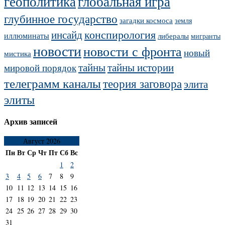
геополитика
глобальная игра
глубинное государство
загадки космоса
земля
конспирология
инсайд
иллюминаты
либералы
мигранты
новости
новости с фронта
новый
мистика
тайны
тайны истории
мировой порядок
телеграмм каналы
теория заговора
элита
элиты
Архив записей
Август 2026
Пн
Вт
Ср
Чт
Пт
Сб
Вс
1
2
3
4
5
6
7
8
9
10
11
12
13
14
15
16
17
18
19
20
21
22
23
24
25
26
27
28
29
30
31