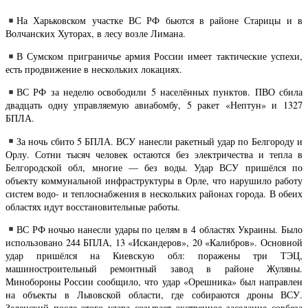
На Харьковском участке ВС РФ бьются в районе Старицы и в
Волчанских Хуторах, в лесу возле Лимана.
В Сумском приграничье армия России имеет тактические успехи,
есть продвижение в нескольких локациях.
ВС РФ за неделю освободили 5 населённых пунктов. ПВО сбила
двадцать одну управляемую авиабомбу, 5 ракет «Нептун» и 1327
БПЛА.
За ночь сбито 5 БПЛА. ВСУ нанесли ракетный удар по Белгороду и
Орлу. Сотни тысяч человек остаются без электричества и тепла в
Белгородской обл, многие — без воды. Удар ВСУ пришёлся по
объекту коммунальной инфраструктуры в Орле, что нарушило работу
систем водо- и теплоснабжения в нескольких районах города. В обеих
областях идут восстановительные работы.
ВС РФ ночью нанесли удары по целям в 4 областях Украины. Было
использовано 244 БПЛА, 13 «Искандеров», 20 «Калибров». Основной
удар пришёлся на Киевскую обл: поражены три ТЭЦ,
машиностроительный ремонтный завод в районе Жуляны.
Минобороны России сообщило, что удар «Орешника» был направлен
на объекты в Львовской области, где собираются дроны ВСУ.
Зеленский после этого удара созывает экстренное заседание совбеза