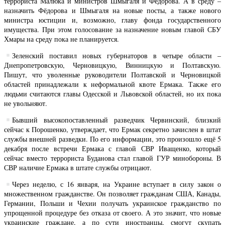
террориста Малюка и министров Шмыгаля и Фёдорова. А в среду –
назначить Фёдорова и Шмыгаля на новые посты, а также нового
министра юстиции и, возможно, главу фонда государственного
имущества. При этом голосование за назначение новым главой СБУ
Хмары на среду пока не планируется.
Зеленский поставил новых губернаторов в четыре области –
Днепропетровскую, Черновицкую, Винницкую и Полтавскую.
Пишут, что уволенные руководители Полтавской и Черновицкой
областей принадлежали к неформальной квоте Ермака. Также его
людьми считаются главы Одесской и Львовской областей, но их пока
не увольняют.
Бывший высокопоставленный разведчик Червинский, близкий
сейчас к Порошенко, утверждает, что Ермак секретно зачислен в штат
службы внешней разведки. По его информации, это произошло ещё 5
декабря после встречи Ермака с главой СВР Иващенко, который
сейчас вместо террориста Буданова стал главой ГУР минобороны. В
СВР наличие Ермака в штате службы отрицают.
Через неделю, с 16 января, на Украине вступает в силу закон о
множественном гражданстве. Он позволяет гражданам США, Канады,
Германии, Польши и Чехии получать украинское гражданство по
упрощенной процедуре без отказа от своего. А это значит, что новые
украинские граждане, а по сути иностранцы, смогут скупать