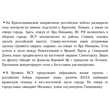
На Краснолиманском направлении российские войска расширили
зону контроля на южных подступах к Красному Лиману, а также на
севере города. Здесь, атакуя от Яра Пинькова, ВС РФ вклинились в
оборону города. ВСУ контратакуют из района Ставков, пытаясь
срезать российский выступ. Северо-восточнее наши штурмовые
группы стремятся закрыть «карман» на севере от Яра Пинькова. Есть
успехи в лесах между Новосёловокй и Яровой. Вдоль р. Северский
Донец наши продвигаются на восточной окраине Святогорска. Выше
по фронту обходят по флангам Коровий Яр с прицелом на Лозовое.
Противник концентрирует силы у Богуславки для контратаки.
В Купянск ВСУ продолжают забрасывать малые группы –
российские бойцы отражают атаки, расчёты БПЛА выбивают
вражескую технику в юго-восточной части города. На севере от
города наши зачищают Московку, взяли под контроль Тищенковку.