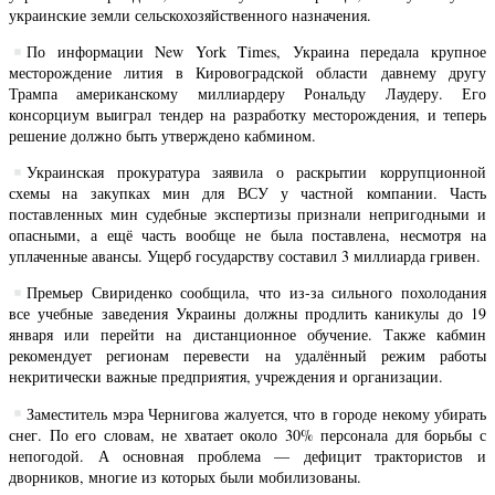
украинские земли сельскохозяйственного назначения.
По информации New York Times, Украина передала крупное
месторождение лития в Кировоградской области давнему другу
Трампа американскому миллиардеру Рональду Лаудеру. Его
консорциум выиграл тендер на разработку месторождения, и теперь
решение должно быть утверждено кабмином.
Украинская прокуратура заявила о раскрытии коррупционной
схемы на закупках мин для ВСУ у частной компании. Часть
поставленных мин судебные экспертизы признали непригодными и
опасными, а ещё часть вообще не была поставлена, несмотря на
уплаченные авансы. Ущерб государству составил 3 миллиарда гривен.
Премьер Свириденко сообщила, что из-за сильного похолодания
все учебные заведения Украины должны продлить каникулы до 19
января или перейти на дистанционное обучение. Также кабмин
рекомендует регионам перевести на удалённый режим работы
некритически важные предприятия, учреждения и организации.
Заместитель мэра Чернигова жалуется, что в городе некому убирать
снег. По его словам, не хватает около 30% персонала для борьбы с
непогодой. А основная проблема — дефицит трактористов и
дворников, многие из которых были мобилизованы.