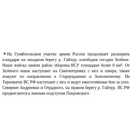
На Гуляйпольском участке армия России продолжает расширять
плацдарм на западном берегу р. Гайчур, освободив сегодня Зелёное.
Наши войска заняли район обороны ВСУ площадью более 8 км². От
Зелёного наши наступают на Святопетровку с юга и севера, также
атакуют по направлению к Староукраинке и Зализничному. На
Терноватое ВС РФ наступают с юга и ведут ожесточённые бои за село.
Севернее Андреевки и Отрадного, на правом берегу р. Гайчур, ВС РФ
продвигаются к южным подступам Покровского.