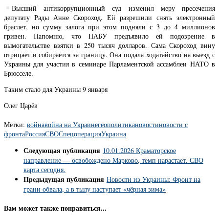
Высший антикоррупционный суд изменил меру пресечения
депутату Рады Анне Скороход. Ей разрешили снять электронный
браслет, но сумму залога при этом подняли с 3 до 4 миллионов
гривен. Напомню, что НАБУ предъявило ей подозрение в
вымогательстве взятки в 250 тысяч долларов. Сама Скороход вину
отрицает и собирается за границу. Она подала ходатайство на выезд с
Украины для участия в семинаре Парламентской ассамблеи НАТО в
Брюсселе.
Таким стало для Украины 9 января
Олег Царёв
Метки:
война
война на Украине
геополитика
новости
новости с
фронта
Россия
СВО
Спецоперация
Украина
Следующая публикация
10.01.2026 Краматорское
направление — освобождено Марково, темп нарастает. СВО
карта сегодня.
Предыдущая публикация
Новости из Украины: Фронт на
грани обвала, а в тылу наступает «чёрная зима»
Вам может также понравиться...