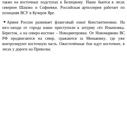
также на восточных подступах к Белицкому. Наши бьются в лесах
севернее Шахово и Софиевки. Российская артиллерия работает по
позициям ВСУ в Кучеров Яре.
Армия России развивает фланговый охват Константиновки. На
юго-западе от города наши приступили к штурму сёл Ильиновка,
Бересток, а на северо-востоке – Новодмитровки. От Новомарково ВС
РФ продвигаются на север, сражаются за Миньковку, где уже
контролируют восточную часть. Ожесточённые бои идут восточнее, в
лесах у дороги на Приволье.