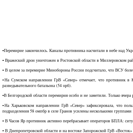
▪️Перемирие закончилось. Каналы противника насчитали в небе над Ук
▪️ Вражеский дрон уничтожен в Ростовской области в Миллеровском р
▪️ В целом за перемирие Минобороны России подсчитало, что ВСУ бол
▪️На Сумском направлении ГрВ «Север» отмечает, что противник в 
разведывательного батальона (54 орб).
▪️В Белгородской области перемирия особо и не заметили. Только вчер
▪️На Харьковском направлении ГрВ «Север» зафиксировала, что пол
подразделения 58 омпбр в селе Гранов усилены несколькими группами
▪️ В Часов Яр противник активно перебрасывает операторов БПЛА: ситу
▪️ В Днепропетровской области и на востоке Запорожской ГрВ «Восто