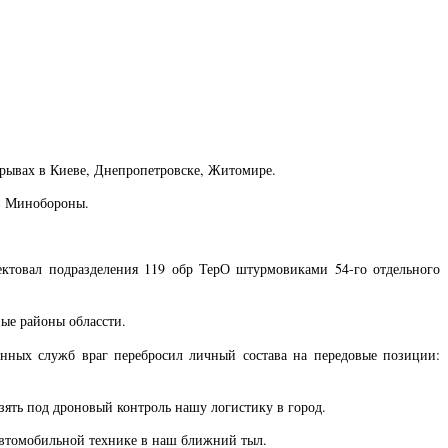
зрывах в Киеве, Днепропетровске, Житомире.
 в Минобороны.
ектовал подразделения 119 обр ТерО штурмовиками 54-го отдельного
ные районы облассти.
енных служб враг перебросил личный состава на передовые позиции:
зять под дроновый контроль нашу логистику в город.
автомобильной технике в наш ближний тыл.