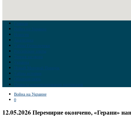
Главная
Война на Украине
Новости
Аналитика
Тайны Геополитики
Российские элиты
Теория заговора
Украина
Новый Мировой Порядок
Тайны истории
Обратная связь
Правила комментирования материалов
Война на Украине
0
12.05.2026 Перемирие окончено, «Герани» на