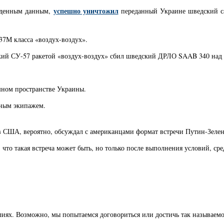
успешно уничтожил
ржденным данным,
переданный Украине шведский са
37М класса «воздух-воздух».
ский СУ-57 ракетой «воздух-воздух» сбил шведский ДРЛО SAAB 340 над
шном пространстве Украины.
анным экипажем.
 в США, вероятно, обсуждал с американцами формат встречи Путин-Зеле
что такая встреча может быть, но только после выполнения условий, ср
иях. Возможно, мы попытаемся договориться или достичь так называемо