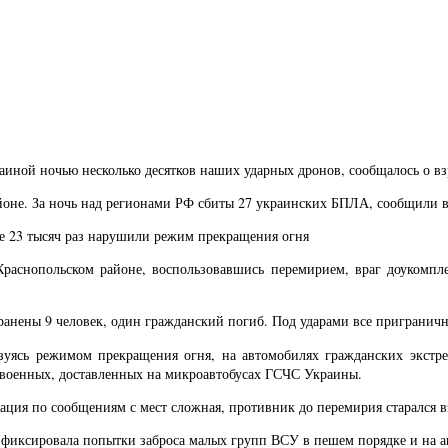
раиной ночью несколько десятков наших ударных дронов, сообщалось о в
айоне. За ночь над регионами РФ сбиты 27 украинских БПЛА, сообщили
ее 23 тысяч раз нарушили режим прекращения огня
Краснопольском районе, воспользовавшись перемирием, враг доукомпл
а ранены 9 человек, один гражданский погиб. Под ударами все пригранич
ьзуясь режимом прекращения огня, на автомобилях гражданских экстр
 военных, доставленных на микроавтобусах ГСЧС Украины.
ация по сообщениям с мест сложная, противник до перемирия старался в
к» фиксировала попытки заброса малых групп ВСУ в пешем порядке и на 