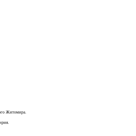
ного Житомира.
ирия.