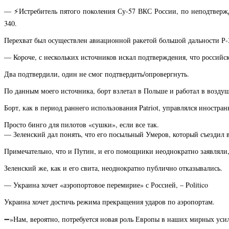
— ⚡️Истребитель пятого поколения Су-57 ВКС России, по неподтве
340.
Перехват был осуществлен авиационной ракетой большой дальности Р-
— Короче, с нескольких источников искал подтверждения, что россий
Два подтвердили, один не смог подтвердить/опровергнуть.
По данным моего источника, борт взлетал в Польше и работал в возду
Борт, как в период раннего использования Patriot, управлялся иностр
Просто бинго для пилотов «сушки», если все так.
— Зеленский дал понять, что его посыльный Умеров, который съездил
Примечательно, что и Путин, и его помощники неоднократно заявляли, 
Зеленский же, как и его свита, неоднократно публично отказывались.
— Украина хочет «аэропортовое перемирие» с Россией, – Politico
Украина хочет достичь режима прекращения ударов по аэропортам.
➖»Нам, вероятно, потребуется новая роль Европы в наших мирных усил