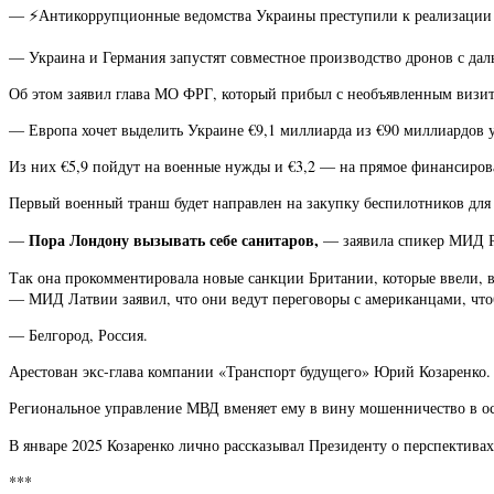
— ⚡️Антикоррупционные ведомства Украины преступили к реализации а
— Украина и Германия запустят совместное производство дронов с даль
Об этом заявил глава МО ФРГ, который прибыл с необъявленным визит
— Европа хочет выделить Украине €9,1 миллиарда из €90 миллиардов 
Из них €5,9 пойдут на военные нужды и €3,2 — на прямое финансиров
Первый военный транш будет направлен на закупку беспилотников для
Пора Лондону вызывать себе санитаров,
—
— заявила спикер МИД Р
Так она прокомментировала новые санкции Британии, которые ввели, 
— МИД Латвии заявил, что они ведут переговоры с американцами, что
— Белгород, Россия.
Арестован экс-глава компании «Транспорт будущего» Юрий Козаренко.
Региональное управление МВД вменяет ему в вину мошенничество в ос
В январе 2025 Козаренко лично рассказывал Президенту о перспектив
***