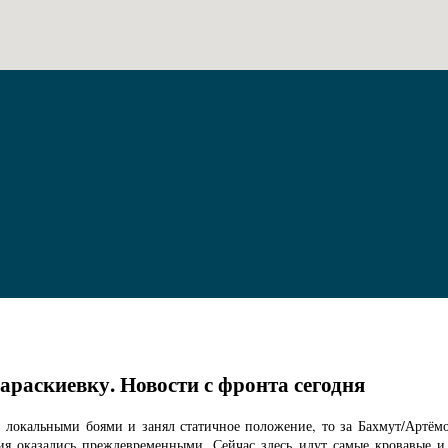
араскиевку. Новости с фронта сегодня
н локальными боями и занял статичное положение, то за Бахмут/Артё
ия оказались преждевременными. Сейчас здесь идут самые кровавые и