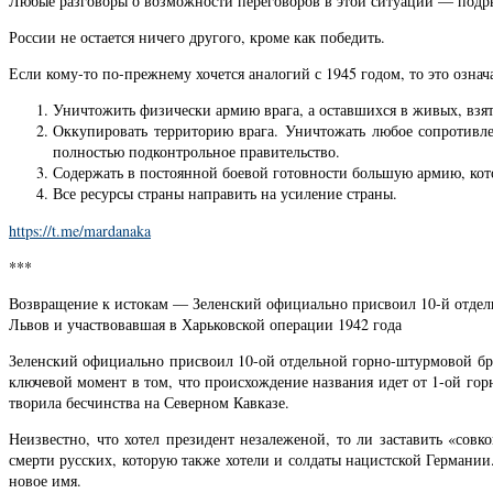
Любые разговоры о возможности переговоров в этой ситуации — подры
России не остается ничего другого, кроме как победить.
Если кому-то по-прежнему хочется аналогий с 1945 годом, то это означа
Уничтожить физически армию врага, а оставшихся в живых, взят
Оккупировать территорию врага. Уничтожать любое сопротивле
полностью подконтрольное правительство.
Содержать в постоянной боевой готовности большую армию, кот
Все ресурсы страны направить на усиление страны.
https://t.me/mardanaka
***
Возвращение к истокам — Зеленский официально присвоил 10-й отдел
Львов и участвовавшая в Харьковской операции 1942 года
Зеленский официально присвоил 10-ой отдельной горно-штурмовой бри
ключевой момент в том, что происхождение названия идет от 1-ой гор
творила бесчинства на Северном Кавказе.
Неизвестно, что хотел президент незалеженой, то ли заставить «сов
смерти русских, которую также хотели и солдаты нацистской Германии
новое имя.