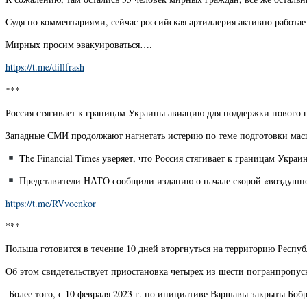
Судя по комментариями, сейчас российская артиллерия активно работае
Мирных просим эвакуироваться….
https://t.me/dillfrash
***
Россия стягивает к границам Украины авиацию для поддержки нового на
Западные СМИ продолжают нагнетать истерию по теме подготовки мас
The Financial Times уверяет, что Россия стягивает к границам Укр
Представители НАТО сообщили изданию о начале скорой «воздушной
https://t.me/RVvoenkor
***
Польша готовится в течение 10 дней вторгнуться на территорию Респу
Об этом свидетельствует приостановка четырех из шести погранпропу
Более того, с 10 февраля 2023 г. по инициативе Варшавы закрыты Б