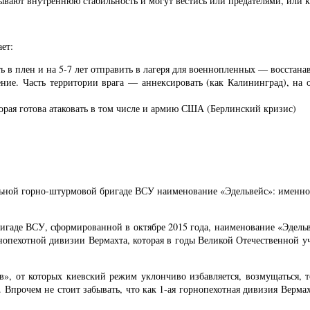
вают внутреннюю стабильность и могут вестись или предателями, или 
ет:
ь в плен и на 5-7 лет отправить в лагеря для военнопленных — восстан
ние. Часть территории врага — аннексировать (как Калининград), на 
орая готова атаковать в том числе и армию США (Берлинский кризис)
ьной горно-штурмовой бригаде ВСУ наименование «Эдельвейс»: именно т
гаде ВСУ, сформированной в октябре 2015 года, наименование «Эдельве
нопехотной дивизии Вермахта, которая в годы Великой Отечественной уча
ков», от которых киевский режим уклончиво избавляется, возмущаться, 
. Впрочем не стоит забывать, что как 1-ая горнопехотная дивизия Верма