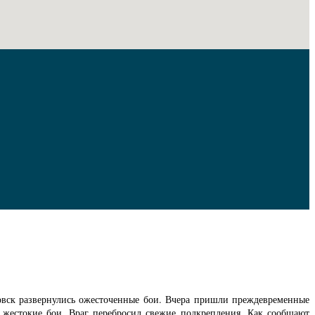
мовск развернулись ожесточенные бои. Вчера пришли преждевременные
 жестокие бои. Враг перебросил свежие подкрепления. Как сообщают