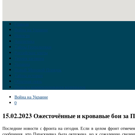
Главная
Война на Украине
Новости
Аналитика
Тайны Геополитики
Российские элиты
Теория заговора
Украина
Новый Мировой Порядок
Тайны истории
Обратная связь
Правила комментирования материалов
Война на Украине
0
15.02.2023 Ожесточённые и кровавые бои за П
Последние новости с фронта на сегодня. Если в целом фронт отмече
сообщения, что Параскиевка была окружена, но к сожалению сведен