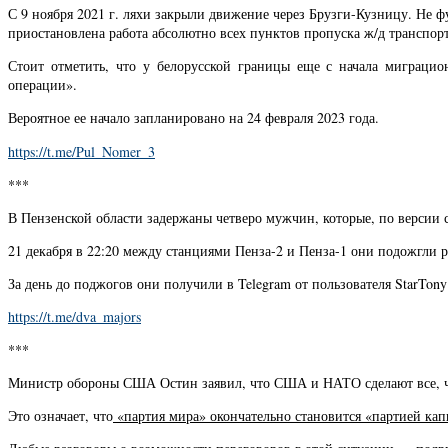
С 9 ноября 2021 г. ляхи закрыли движение через Брузги-Кузницу. Не 
приостановлена работа абсолютно всех пунктов пропуска ж/д транспор
Стоит отметить, что у белорусской границы еще с начала миграцио
операции».
Вероятное ее начало запланировано на 24 февраля 2023 года.
https://t.me/Pul_Nomer_3
***
В Пензенской области задержаны четверо мужчин, которые, по версии 
21 декабря в 22:20 между станциями Пенза-2 и Пенза-1 они подожгли 
За день до поджогов они получили в Telegram от пользователя StarTo
https://t.me/dva_majors
***
Министр обороны США Остин заявил, что США и НАТО сделают все, ч
Это означает, что
«партия мира» окончательно становится «партией ка