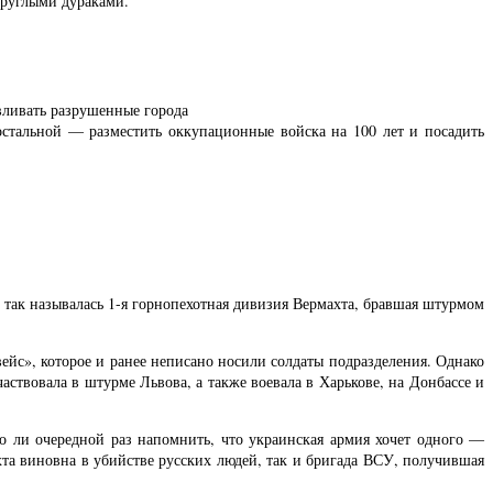
круглыми дураками.
авливать разрушенные города
остальной — разместить оккупационные войска на 100 лет и посадить
ак называлась 1-я горнопехотная дивизия Вермахта, бравшая штурмом
йс», которое и ранее неписано носили солдаты подразделения. Однако
ствовала в штурме Львова, а также воевала в Харькове, на Донбассе и
то ли очередной раз напомнить, что украинская армия хочет одного —
хта виновна в убийстве русских людей, так и бригада ВСУ, получившая