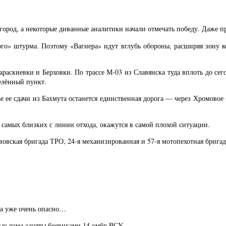
ород, а некоторые диванные аналитики начали отмечать победу. Даже 
го» штурма. Поэтому «Вагнера» идут вглубь обороны, расширяя зону к
раскиевки и Берховки. По трассе М-03 из Славянска туда вплоть до сего
елённый пункт.
ае ее сдачи из Бахмута останется единственная дорога — через Хромово
 самых близких с линии отхода, окажутся в самой плохой ситуации.
вовская бригада ТРО, 24-я механизированная и 57-я мотопехотная бригад
на уже очень опасно…
ные дома заняты боевиками 14 омбр ВСУ.