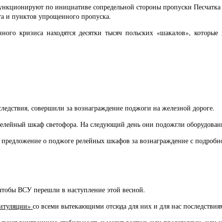
функционируют по инициативе сопредельной стороны пропуски Песчатка 
та и пунктов упрощенного пропуска.
нного кризиса находятся десятки тысяч польских «шакалов», которые 
следствия, совершили за вознаграждение поджоги на железной дороге.
релейный шкаф светофора. На следующий день они подожгли оборудовани
ny предложение о поджоге релейных шкафов за вознаграждение с подробн
тобы ВСУ перешли в наступление этой весной.
питуляции»
со всеми вытекающими отсюда для них и для нас последствия