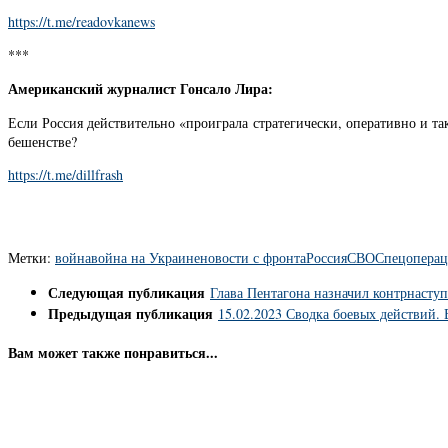
https://t.me/readovkanews
***
Американский журналист Гонсало Лира:
Если Россия действительно «проиграла стратегически, оперативно и та
бешенстве?
https://t.me/dillfrash
Метки:
война
война на Украине
новости с фронта
Россия
СВО
Спецоперац
Следующая публикация
Глава Пентагона назначил контрнасту
Предыдущая публикация
15.02.2023 Сводка боевых действий.
Вам может также понравиться...