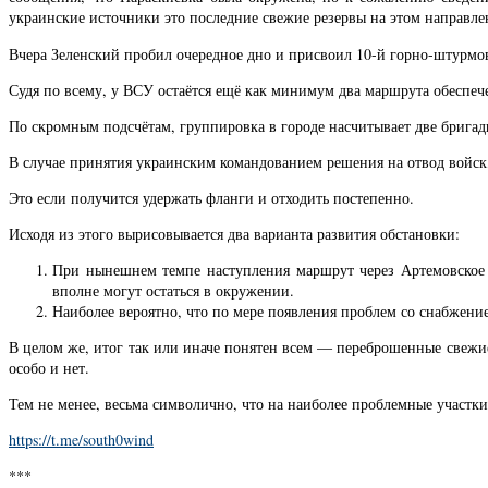
украинские источники это последние свежие резервы на этом направле
Вчера Зеленский пробил очередное дно и присвоил 10-й горно-штурмов
Судя по всему, у ВСУ остаётся ещё как минимум два маршрута обеспеч
По скромным подсчётам, группировка в городе насчитывает две бригад
В случае принятия украинским командованием решения на отвод войск, 
Это если получится удержать фланги и отходить постепенно.
Исходя из этого вырисовывается два варианта развития обстановки:
При нынешнем темпе наступления маршрут через Артемовское (
вполне могут остаться в окружении.
Наиболее вероятно, что по мере появления проблем со снабжени
В целом же, итог так или иначе понятен всем — переброшенные свежие
особо и нет.
Тем не менее, весьма символично, что на наиболее проблемные участ
https://t.me/south0wind
***