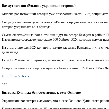
Бахмут сегодня (Взгляд с украинской стороны)
Многие рос источники сегодня уже похоронили части ВСУ, защищают г
Ситуация на самом деле сложная: «Вагнер» продолжает тактику «умно
которое удерживает 46-я бригада.
Самые ожесточённые бои в эти дни идут на севере Бахмута в района Па
Параскиевке сосредоточено около 700 бойцов ВСУ, которые держат нас
На этом этапе для ВСУ критично важно удержать Берховку, т.к. в случ
дней назад.
Если ВСУ потеряют Берховку, то части, которые были в Параскиевке из
Общая численность обороняющихся в Бахмуте около 1500 чел: 125-я Ль
https://t.me/ZeRada1
***
Битва за Купянск: бои сместились к селу Осиново
Украинские волонтеры жалуются, что в селе Осиново Купянского райо
К сожалению, там остались 35 человек мирных граждан, все же осталь