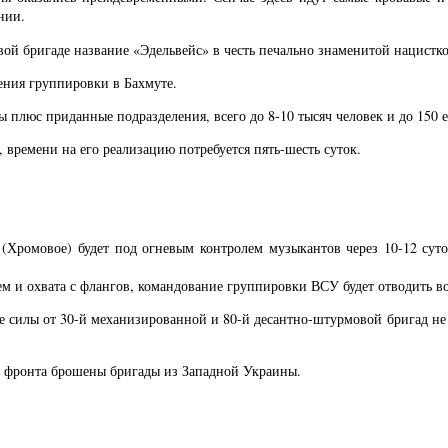
нии.
ой бригаде название «Эдельвейс» в честь печально знаменитой нацистко
ения группировки в Бахмуте.
ы плюс приданные подразделения, всего до 8-10 тысяч человек и до 150
времени на его реализацию потребуется пять-шесть суток.
Хромовое) будет под огневым контролем музыкантов через 10-12 суто
ем и охвата с флангов, командование группировки ВСУ будет отводить в
 силы от 30-й механизированной и 80-й десантно-штурмовой бригад не 
ки фронта брошены бригады из Западной Украины.