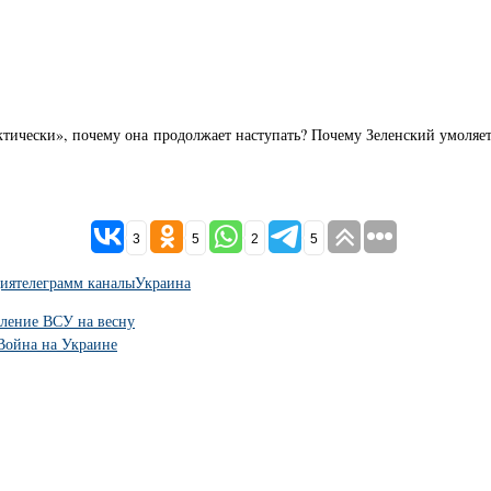
ктически», почему она продолжает наступать? Почему Зеленский умоляет
3
5
2
5
ия
телеграмм каналы
Украина
пление ВСУ на весну
 Война на Украине