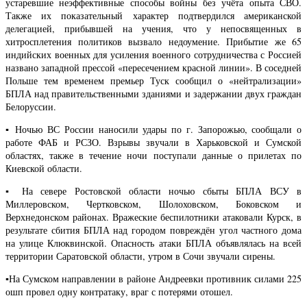
устаревшие неэффективные способы войны без учёта опыта СВО.
Также их показательный характер подтвердился американской
делегацией, прибывшей на учения, что у непосвященных в
хитросплетения политиков вызвало недоумение. Прибытие же 65
индийских военных для усиления военного сотрудничества с Россией
названо западной прессой «пересечением красной линии». В соседней
Польше тем временем премьер Туск сообщил о «нейтрализации»
БПЛА над правительственными зданиями и задержании двух граждан
Белоруссии.
▪️ Ночью ВС России наносили удары по г. Запорожью, сообщали о
работе ФАБ и РСЗО. Взрывы звучали в Харьковской и Сумской
областях, также в течение ночи поступали данные о прилетах по
Киевской области.
▪️ На севере Ростовской области ночью сбыты БПЛА ВСУ в
Миллеровском, Чертковском, Шолоховском, Боковском и
Верхнедонском районах. Вражеские беспилотники атаковали Курск, в
результате сбития БПЛА над городом повреждён угол частного дома
на улице Клюквинской. Опасность атаки БПЛА объявлялась на всей
территории Саратовской области, утром в Сочи звучали сирены.
▪️На Сумском направлении в районе Андреевки противник силами 225
ошп провел одну контратаку, враг с потерями отошел.