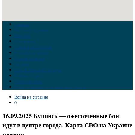
Главная
Война на Украине
Новости
Аналитика
Тайны Геополитики
Российские элиты
Теория заговора
Украина
Новый Мировой Порядок
Тайны истории
Обратная связь
Правила комментирования материалов
Война на Украине
0
16.09.2025 Купянск — ожесточенные бои
идут в центре города. Карта СВО на Украине
сегодня.