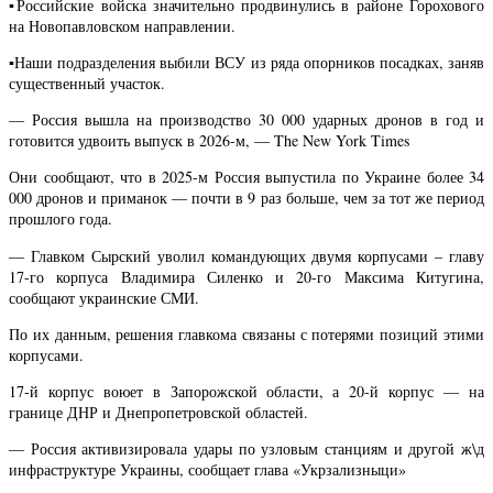
▪️Российские войска значительно продвинулись в районе Горохового
на Новопавловском направлении.
▪️Наши подразделения выбили ВСУ из ряда опорников посадках, заняв
существенный участок.
— Россия вышла на производство 30 000 ударных дронов в год и
готовится удвоить выпуск в 2026-м, — The New York Times
Они сообщают, что в 2025-м Россия выпустила по Украине более 34
000 дронов и приманок — почти в 9 раз больше, чем за тот же период
прошлого года.
— Главком Сырский уволил командующих двумя корпусами – главу
17-го корпуса Владимира Силенко и 20-го Максима Китугина,
сообщают украинские СМИ.
По их данным, решения главкома связаны с потерями позиций этими
корпусами.
17-й корпус воюет в Запорожской области, а 20-й корпус — на
границе ДНР и Днепропетровской областей.
— Россия активизировала удары по узловым станциям и другой ж\д
инфраструктуре Украины, сообщает глава «Укрзализныци»