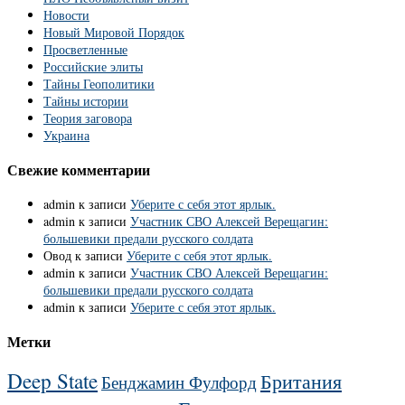
Новости
Новый Мировой Порядок
Просветленные
Российские элиты
Тайны Геополитики
Тайны истории
Теория заговора
Украина
Свежие комментарии
admin
к записи
Уберите с себя этот ярлык.
admin
к записи
Участник СВО Алексей Верещагин:
большевики предали русского солдата
Овод
к записи
Уберите с себя этот ярлык.
admin
к записи
Участник СВО Алексей Верещагин:
большевики предали русского солдата
admin
к записи
Уберите с себя этот ярлык.
Метки
Deep State
Британия
Бенджамин Фулфорд