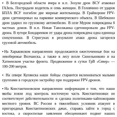
▪️ В Белгородской области вчера в н.п. Зозули дрон ВСУ атаковал
ГАЗель. Пострадали водитель и семь женщин. В Головчино от ударов
БПЛА ВСУ погибли две мирные жительницы. В Грайвороне FPV-
дрон сдетонировал на парковке коммерческого объекта. В Шебекино
дрон ударил по грузовому автомобилю. В селе Муром повреждены 8
частных домов. В н.п. Новая Таволжанка сдетонировали два FPV-
дрона. В хуторе Бондаренков от удара дрона повреждена одна единица
спецтехники. В Стригунах в результате атаки дрона загорелся
грузовой автомобиль.
▪️На Харьковском направлении продолжаются ожесточенные бои на
левобережье Волчанска, а также в лесу возле Синельниково и на
Хатненском участке фронта. Продвижение в сутки ГрВ «Север» —
100-200 метров.
▪️ На севере Купянска наши бойцы стараются вклиниваться малыми
группами в городскую застройку при поддержке FPV-дронов.
▪️На Константиновском направлении информация о том, что наши
якобы взяли под контроль восточную часть Константиновки не
соответствует действительности и сделана политиками-хайпожорами
местного уровня. ВС России в тяжелейших условиях атакуют в
пригородных Константиновских дачах, стараясь зайти в город с
востока, а скороспелые заявления обесценивают подвиг наших