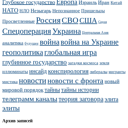
Европа
Глубокое государство
Израиль
Иран
Китай
НАТО
Незыгарь
Непознанное
НЛО
Пришельцы
Россия
СВО
США
Просветленные
Сирия
Украина
Спецоперация
Центральная Азия
война
война на Украине
аналитика
будущее
геополитика
глобальная игра
глубинное государство
загадки космоса
земля
конспирология
инсайд
иллюминаты
либералы
мигранты
новости
новости с фронта
новый
мистика
тайны
тайны истории
мировой порядок
телеграмм каналы
теория заговора
элита
элиты
Архив записей