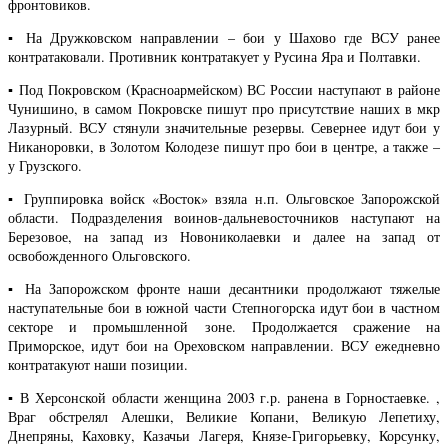
фронтовиков.
▪️ На Дружковском направлении – бои у Шахово где ВСУ ранее
контратаковали. Противник контратакует у Русина Яра и Полтавки.
▪️ Под Покровском (Красноармейском) ВС России наступают в районе
Чунишино, в самом Покровске пишут про присутствие наших в мкр
Лазурный. ВСУ стянули значительные резервы. Севернее идут бои у
Никаноровки, в Золотом Колодезе пишут про бои в центре, а также –
у Грузского.
▪️ Группировка войск «Восток» взяла н.п. Ольговское Запорожской
области. Подразделения воинов-дальневосточников наступают на
Березовое, на запад из Новониколаевки и далее на запад от
освобожденного Ольговского.
▪️ На Запорожском фронте наши десантники продолжают тяжелые
наступательные бои в южной части Степногорска идут бои в частном
секторе и промышленной зоне. Продолжается сражение на
Приморское, идут бои на Ореховском направлении. ВСУ ежедневно
контратакуют наши позиции.
▪️ В Херсонской области женщина 2003 г.р. ранена в Горностаевке. ,
Враг обстрелял Алешки, Великие Копани, Великую Лепетиху,
Днепряны, Каховку, Казачьи Лагеря, Князе-Григорьевку, Корсунку,