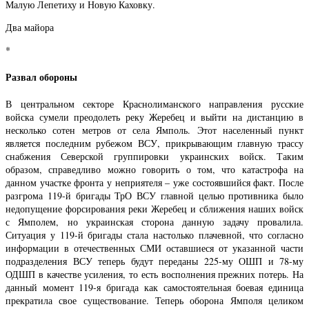
Малую Лепетиху и Новую Каховку.
Два майора
*
Развал обороны
В центральном секторе Краснолиманского направления русские
войска сумели преодолеть реку Жеребец и выйти на дистанцию в
несколько сотен метров от села Ямполь. Этот населенный пункт
является последним рубежом ВСУ, прикрывающим главную трассу
снабжения Северской группировки украинских войск. Таким
образом, справедливо можно говорить о том, что катастрофа на
данном участке фронта у неприятеля – уже состоявшийся факт. После
разгрома 119-й бригады ТрО ВСУ главной целью противника было
недопущение форсирования реки Жеребец и сближения наших войск
с Ямполем, но украинская сторона данную задачу провалила.
Ситуация у 119-й бригады стала настолько плачевной, что согласно
информации в отечественных СМИ оставшиеся от указанной части
подразделения ВСУ теперь будут переданы 225-му ОШП и 78-му
ОДШП в качестве усиления, то есть восполнения прежних потерь. На
данный момент 119-я бригада как самостоятельная боевая единица
прекратила свое существование. Теперь оборона Ямполя целиком