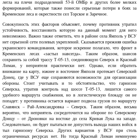
легла на плечи подразделений 53-й ОМБр и других более мелких
формирований, которые также понесли серьезные потери в боях за
Кременские леса и окрестности сел Торское и Заречное.
Совокупность этих факторов объясняет, почему противник утратил
устойчивость, восстановить которую на данный момент для него
невозможно. Важно также отметить, что в районе села Ямполь у ВСУ
нет серьезной сети полевых укреплений. Сказывается прежняя ошибка
украинского командования, которое искренне полагало, что фронт в
Кременских лесах «застыл навсегда». Таким образом, шансов
сохранить за собой трассу Т-05-13, соединяющую Северск и Красный
Лиман, у неприятеля практически нет. Однако, если обратить
внимание на карту, южнее и восточнее Ямполя протекает Северский
Донец, где у ВСУ еще сохраняются возможности для организации
обороны. Стоит учитывать и то обстоятельство, что гарнизон
Северска, утратив контроль над шоссе Т-05-13, лишится самого
удобного маршрута снабжения, но в логистическую блокаду он не
попадет: у противника остается вариант подвоза грузов по маршруту
Славянск – Рай-Александровка – Северск. Таким образом, весьма
вероятно, что неприятель сосредоточится на обороне по Северскому
Донцу – от Дроновки на востоке до села Кривая Лука на западе.
Следовательно, он будет пытаться не допустить выхода наших войск в
тыл гарнизону Северска. Других вариантов у ВСУ при столь
ограниченных ресурсах нет. Но тогда Красный Лиман неминуемо