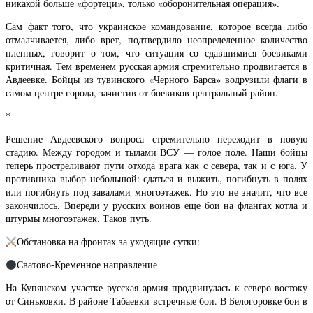
никакой больше «фортеци», только «оборонительная операция».
Сам факт того, что украинское командование, которое всегда либо
отмалчивается, либо врет, подтвердило неопределенное количество
пленных, говорит о том, что ситуация со сдавшимися боевиками
критичная. Тем временем русская армия стремительно продвигается в
Авдеевке. Бойцы из тувинского «Черного Барса» водрузили флаги в
самом центре города, зачистив от боевиков центральный район.
*
Решение Авдеевского вопроса стремительно переходит в новую
стадию. Между городом и тылами ВСУ — голое поле. Наши бойцы
теперь простреливают пути отхода врага как с севера, так и с юга. У
противника выбор небольшой: сдаться и выжить, погибнуть в полях
или погибнуть под завалами многоэтажек. Но это не значит, что все
закончилось. Впереди у русских воинов еще бои на флангах котла и
штурмы многоэтажек. Таков путь.
Обстановка на фронтах за уходящие сутки:
Сватово-Кременное направление
На Купянском участке русская армия продвинулась к северо-востоку
от Синьковки. В районе Табаевки встречные бои. В Белогоровке бои в