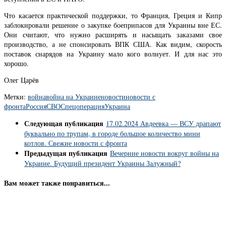
Что касается практической поддержки, то Франция, Греция и Кипр
заблокировали решение о закупке боеприпасов для Украины вне ЕС.
Они считают, что нужно расширять и насыщать заказами свое
производство, а не спонсировать ВПК США. Как видим, скорость
поставок снарядов на Украину мало кого волнует. И для нас это
хорошо.
Олег Царёв
Метки:
война
война на Украине
новости
новости с
фронта
Россия
СВО
Спецоперация
Украина
Следующая публикация
17.02.2024 Авдеевка — ВСУ драпают
буквально по трупам, в городе большое количество мини
котлов. Свежие новости с фронта
Предыдущая публикация
Вечерние новости вокруг войны на
Украине. Будущий президент Украины Залужный?
Вам может также понравиться...