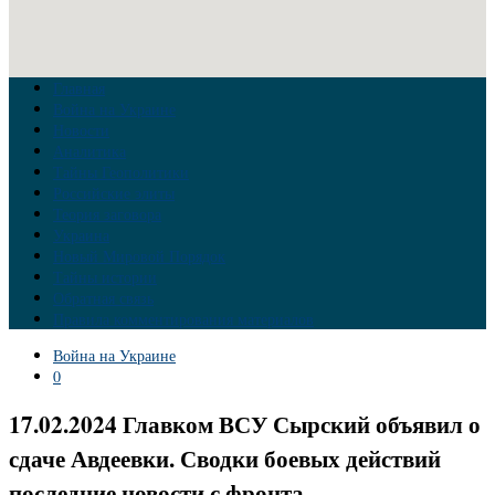
Главная
Война на Украине
Новости
Аналитика
Тайны Геополитики
Российские элиты
Теория заговора
Украина
Новый Мировой Порядок
Тайны истории
Обратная связь
Правила комментирования материалов
Война на Украине
0
17.02.2024 Главком ВСУ Сырский объявил о
сдаче Авдеевки. Сводки боевых действий
последние новости с фронта.