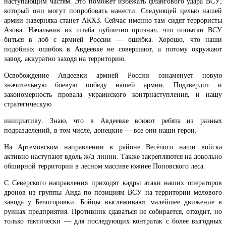
наступающим частям. Это поможет избежать флангового удара ВСУ,
который они могут попробовать нанести. Следующей целью нашей
армии наверняка станет АКХЗ. Сейчас именно там сидят террористы
Азова. Начальник их штаба публично признал, что попытки ВСУ
биться в лоб с армией России — ошибка. Хорошо, что наши
подобных ошибок в Авдеевке не совершают, а потому окружают
завод, аккуратно заходя на территорию.
Освобождение Авдеевки армией России ознаменует новую
значительную боевую победу нашей армии. Подтвердит и
закономерность провала украинского контрнаступления, и нашу
стратегическую
инициативу. Знаю, что в Авдеевке воюют ребята из разных
подразделений, в том числе, донецкие — все они наши герои.
На Артемовском направлении в районе Весёлого наши войска
активно наступают вдоль ж/д линии. Также закрепляются на довольно
обширной территории в лесном массиве южнее Поповского леса.
С Северского направления приходят кадры атаки наших операторов
дронов из группы Аида по позициям ВСУ на территории мелового
завода у Белогоровки. Бойцы выслеживают малейшее движение в
руинах предприятия. Противник сдаваться не собирается, отходит, но
только тактически — для последующих контратак с более выгодных