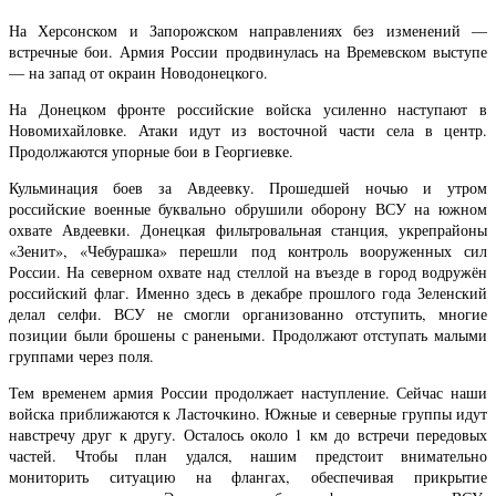
На Херсонском и Запорожском направлениях без изменений —
встречные бои. Армия России продвинулась на Времевском выступе
— на запад от окраин Новодонецкого.
На Донецком фронте российские войска усиленно наступают в
Новомихайловке. Атаки идут из восточной части села в центр.
Продолжаются упорные бои в Георгиевке.
Кульминация боев за Авдеевку. Прошедшей ночью и утром
российские военные буквально обрушили оборону ВСУ на южном
охвате Авдеевки. Донецкая фильтровальная станция, укрепрайоны
«Зенит», «Чебурашка» перешли под контроль вооруженных сил
России. На северном охвате над стеллой на въезде в город водружён
российский флаг. Именно здесь в декабре прошлого года Зеленский
делал селфи. ВСУ не смогли организованно отступить, многие
позиции были брошены с ранеными. Продолжают отступать малыми
группами через поля.
Тем временем армия России продолжает наступление. Сейчас наши
войска приближаются к Ласточкино. Южные и северные группы идут
навстречу друг к другу. Осталось около 1 км до встречи передовых
частей. Чтобы план удался, нашим предстоит внимательно
мониторить ситуацию на флангах, обеспечивая прикрытие