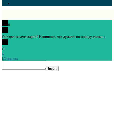
0
Оставьте комментарий! Напишите, что думаете по поводу статьи.
x
(
)
x
|
Ответить
Insert