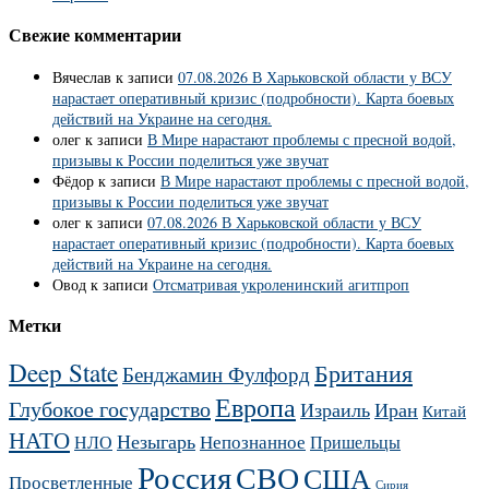
Свежие комментарии
Вячеслав
к записи
07.08.2026 В Харьковской области у ВСУ
нарастает оперативный кризис (подробности). Карта боевых
действий на Украине на сегодня.
олег
к записи
В Мире нарастают проблемы с пресной водой,
призывы к России поделиться уже звучат
Фёдор
к записи
В Мире нарастают проблемы с пресной водой,
призывы к России поделиться уже звучат
олег
к записи
07.08.2026 В Харьковской области у ВСУ
нарастает оперативный кризис (подробности). Карта боевых
действий на Украине на сегодня.
Овод
к записи
Отсматривая укроленинский агитпроп
Метки
Deep State
Британия
Бенджамин Фулфорд
Европа
Глубокое государство
Израиль
Иран
Китай
НАТО
Незыгарь
Непознанное
НЛО
Пришельцы
Россия
СВО
США
Просветленные
Сирия