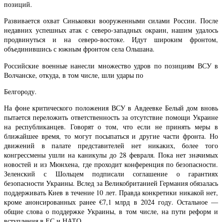
позиций.
Развивается охват Синьковки вооруженными силами России. После
недавних успешных атак с северо-западных окраин, нашим удалось
продвинуться и на северо-востоке. Идут широким фронтом,
объединившись с южным фронтом села Ольшана.
Российские военные нанесли множество удров по позициям ВСУ в
Волчанске, откуда, в том числе, шли удары по
Белгороду.
На фоне критического положения ВСУ в Авдеевке Белый дом вновь
пытается переложить ответственность за отсутствие помощи Украине
на республиканцев. Говорят о том, что если не принять меры в
ближайшее время, то могут посыпаться и другие части фронта. Но
движений в палате представителей нет никаких, более того
конгрессмены ушли на каникулы до 28 февраля. Пока нет значимых
новостей и из Мюнхена, где проходит конференция по безопасности.
Зеленский с Шольцем подписали соглашение о гарантиях
безопасности Украины. Вслед за Великобританией Германия обязалась
поддерживать Киев в течение 10 лет. Правда конкретики никакой нет,
кроме анонсированных ранее €7,1 млрд в 2024 году. Остальное —
общие слова о поддержке Украины, в том числе, на пути реформ и
вступления в ЕС и НАТО.