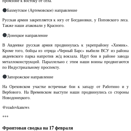
промзоне к востоку от села.
Бахмутское (Артемовское) направление
Русская армия закрепляется к югу от Богдановки, у Поповского леса.
Также наши атаковали у Красного.
Донецкое направление
В Авдеевке русская армия продвинулась к укрепрайону «Химик».
Кроме того, бойцы из отряда «Черный Барс» выбили ВСУ из района
авдеевского парка напротив ж/д вокзала. Идут бои в районе завода
металлоконструкций. Параллельно с этим наши воины продвигаются
по Индустриальному проспекту.
Запорожское направление
На Ореховском участке встречные бои к западу от Работино и у
Вербового. На Времевском выступе наши продвинулись со стороны
Новодонецкого.
@
readovkanews
***
Фронтовая сводка на 17 февраля