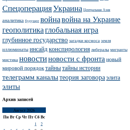
Украина
Спецоперация
Центральная Азия
война
война на Украине
аналитика
будущее
геополитика
глобальная игра
глубинное государство
загадки космоса
земля
конспирология
инсайд
иллюминаты
либералы
мигранты
новости
новости с фронта
новый
мистика
тайны
тайны истории
мировой порядок
телеграмм каналы
теория заговора
элита
элиты
Архив записей
Август 2026
Пн
Вт
Ср
Чт
Пт
Сб
Вс
1
2