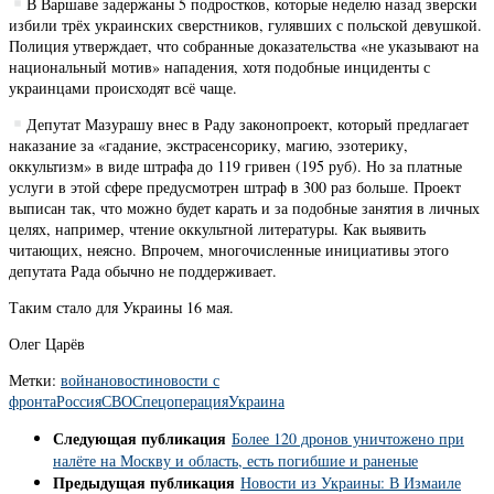
В Варшаве задержаны 5 подростков, которые неделю назад зверски
избили трёх украинских сверстников, гулявших с польской девушкой.
Полиция утверждает, что собранные доказательства «не указывают на
национальный мотив» нападения, хотя подобные инциденты с
украинцами происходят всё чаще.
Депутат Мазурашу внес в Раду законопроект, который предлагает
наказание за «гадание, экстрасенсорику, магию, эзотерику,
оккультизм» в виде штрафа до 119 гривен (195 руб). Но за платные
услуги в этой сфере предусмотрен штраф в 300 раз больше. Проект
выписан так, что можно будет карать и за подобные занятия в личных
целях, например, чтение оккультной литературы. Как выявить
читающих, неясно. Впрочем, многочисленные инициативы этого
депутата Рада обычно не поддерживает.
Таким стало для Украины 16 мая.
Олег Царёв
Метки:
война
новости
новости с
фронта
Россия
СВО
Спецоперация
Украина
Следующая публикация
Более 120 дронов уничтожено при
налёте на Москву и область, есть погибшие и раненые
Предыдущая публикация
Новости из Украины: В Измаиле