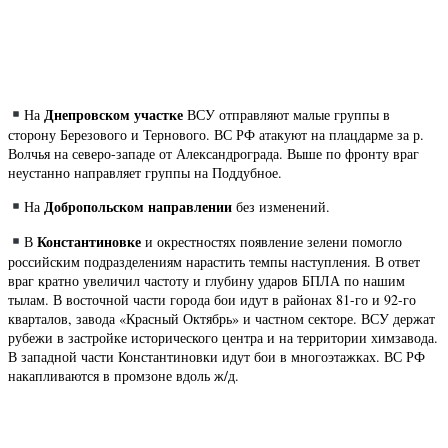
Днепровском участке
На
ВСУ отправляют малые группы в
сторону Березового и Тернового. ВС РФ атакуют на плацдарме за р.
Волчья на северо-западе от Александрограда. Выше по фронту враг
неустанно направляет группы на Поддубное.
Добропольском направлении
На
без изменений.
Константиновке
В
и окрестностях появление зелени помогло
российским подразделениям нарастить темпы наступления. В ответ
враг кратно увеличил частоту и глубину ударов БПЛА по нашим
тылам. В восточной части города бои идут в районах 81-го и 92-го
кварталов, завода «Красный Октябрь» и частном секторе. ВСУ держат
рубежи в застройке исторического центра и на территории химзавода.
В западной части Константиновки идут бои в многоэтажках. ВС РФ
накапливаются в промзоне вдоль ж/д.