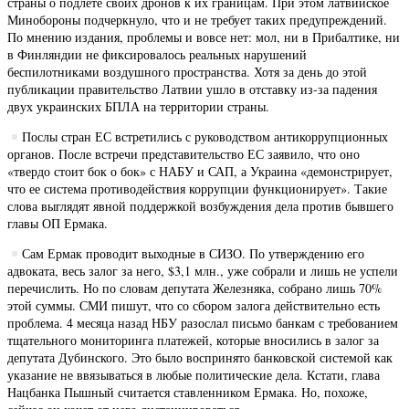
страны о подлёте своих дронов к их границам. При этом латвийское
Минобороны подчеркнуло, что и не требует таких предупреждений.
По мнению издания, проблемы и вовсе нет: мол, ни в Прибалтике, ни
в Финляндии не фиксировалось реальных нарушений
беспилотниками воздушного пространства. Хотя за день до этой
публикации правительство Латвии ушло в отставку из-за падения
двух украинских БПЛА на территории страны.
Послы стран ЕС встретились с руководством антикоррупционных
органов. После встречи представительство ЕС заявило, что оно
«твердо стоит бок о бок» с НАБУ и САП, а Украина «демонстрирует,
что ее система противодействия коррупции функционирует». Такие
слова выглядят явной поддержкой возбуждения дела против бывшего
главы ОП Ермака.
Сам Ермак проводит выходные в СИЗО. По утверждению его
адвоката, весь залог за него, $3,1 млн., уже собрали и лишь не успели
перечислить. Но по словам депутата Железняка, собрано лишь 70%
этой суммы. СМИ пишут, что со сбором залога действительно есть
проблема. 4 месяца назад НБУ разослал письмо банкам с требованием
тщательного мониторинга платежей, которые вносились в залог за
депутата Дубинского. Это было воспринято банковской системой как
указание не ввязываться в любые политические дела. Кстати, глава
Нацбанка Пышный считается ставленником Ермака. Но, похоже,