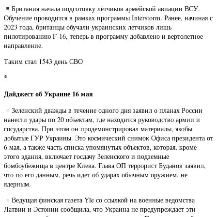
Британия начала подготовку лётчиков армейской авиации ВСУ.
Обучение проводится в рамках программы Interstorm. Ранее, начиная с
2023 года, британцы обучали украинских летчиков лишь
пилотированию F-16, теперь в программу добавлено и вертолетное
направление.
Таким стал 1543 день СВО
*
Дайджест об Украине 16 мая
Зеленский дважды в течение одного дня заявил о планах России
нанести удары по 20 объектам, где находится руководство армии и
государства. При этом он продемонстрировал материалы, якобы
добытые ГУР Украины. Это космический снимок Офиса президента от
6 мая, а также часть списка упомянутых объектов, которая, кроме
этого здания, включает госдачу Зеленского и подземные
бомбоубежища в центре Киева. Глава ОП террорист Буданов заявил,
что по его данным, речь идет об ударах обычным оружием, не
ядерным.
Ведущая финская газета Yle со ссылкой на военные ведомства
Латвии и Эстонии сообщила, что Украина не предупреждает эти