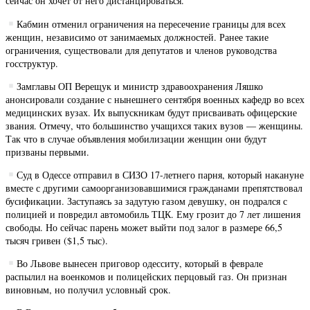
сейчас он хочет от него дистанцироваться.
Кабмин отменил ограничения на пересечение границы для всех
женщин, независимо от занимаемых должностей. Ранее такие
ограничения, существовали для депутатов и членов руководства
госструктур.
Замглавы ОП Верещук и министр здравоохранения Ляшко
анонсировали создание с нынешнего сентября военных кафедр во всех
медицинских вузах. Их выпускникам будут присваивать офицерские
звания. Отмечу, что большинство учащихся таких вузов — женщины.
Так что в случае объявления мобилизации женщин они будут
призваны первыми.
Суд в Одессе отправил в СИЗО 17-летнего парня, который накануне
вместе с другими самоорганизовавшимися гражданами препятствовал
бусификации. Заступаясь за задутую газом девушку, он подрался с
полицией и повредил автомобиль ТЦК. Ему грозит до 7 лет лишения
свободы. Но сейчас парень может выйти под залог в размере 66,5
тысяч гривен ($1,5 тыс).
Во Львове вынесен приговор одесситу, который в феврале
распылил на военкомов и полицейских перцовый газ. Он признан
виновным, но получил условный срок.