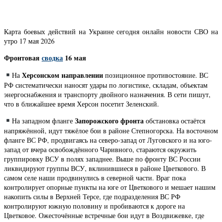
Карта боевых действий на Украине сегодня онлайн новости СВО на
утро 17 мая 2026
Фронтовая
сводка
16 мая
Херсонском направлении
На
позиционное противостояние. ВС
РФ систематически наносят удары по логистике, складам, объектам
энергоснабжения и транспорту двойного назначения. В сети пишут,
что в ближайшее время Херсон посетит Зеленский.
Запорожского фронта
На западном фланге
обстановка остаётся
напряжённой, идут тяжёлое бои в районе Степногорска. На восточном
фланге ВС РФ, продвигаясь на северо-запад от Луговского и на юго-
запад от вчера освобождённого Чаривного, стараются окружить
группировку ВСУ в полях западнее. Выше по фронту ВС России
ликвидируют группы ВСУ, вклинившиеся в районе Цветкового. В
самом селе наши продвинулись в северной части. Враг пока
контролирует опорные пункты на юге от Цветкового и мешает нашим
накопить силы в Верхней Терсе, где подразделения ВС РФ
контролируют южную половину и пробиваются к дороге на
Цветковое. Ожесточённые встречные бои идут в Воздвижевке, где