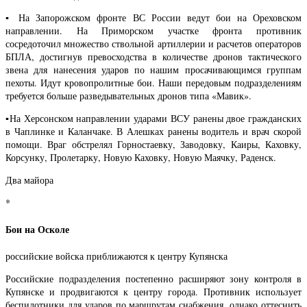
▪️ На Запорожском фронте ВС России ведут бои на Ореховском
направлении. На Приморском участке фронта противник
сосредоточил множество ствольной артиллерии и расчетов операторов
БПЛА, достигнув превосходства в количестве дронов тактического
звена для нанесения ударов по нашим просачивающимся группам
пехоты. Идут кровопролитные бои. Наши передовым подразделениям
требуется больше разведывательных дронов типа «Мавик».
▪️На Херсонском направлении ударами ВСУ ранены двое гражданских
в Чаплинке и Каланчаке. В Алешках ранены водитель и врач скорой
помощи. Враг обстрелял Горностаевку, Заводовку, Каиры, Каховку,
Корсунку, Пролетарку, Новую Каховку, Новую Маячку, Раденск.
Два майора
*
Бои на Осколе
российские войска приближаются к центру Купянска
Российские подразделения постепенно расширяют зону контроля в
Купянске и продвигаются к центру города. Противник использует
беспилотники для ударов по маршрутам снабжения, однако оттеснить