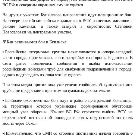
ВС РФ к северным окраинам ему не удаётся.
На других участках Купянского направления идут позиционные бои.
На севере российские войска выдавливают ВСУ из лесных массивов в
районе Каменки, а также атакуют в окрестностях Степовой
Новоселовки на центральном участке.
🔻Как развиваются бои в Купянске:
▪️Российские штурмовые группы накапливаются в северо-западной
части города, просачиваясь в его застройку со стороны Радьковки. В
Сети ранее появлялись сообщения о якобы использовании
российскими войсками труб для снабжения подразделений в городе,
однако подтвердить их пока что не удалось.
При этом медиа противника уже успели сообщить об «уничтожении»
трубы, не предоставив при этом визуальных доказательств.
▪️Наиболее ожесточенные бои идут в районе центральной больницы,
на территории которой украинские формирования обустроили
мощный узел обороны. Южнее ВС РФ стремятся выбить ВСУ из
окрестностей центральной площади и взять под огневой контроль
мосты через Оскол.
▪️Примечательно, что СМИ со стороны противника начали говорить о