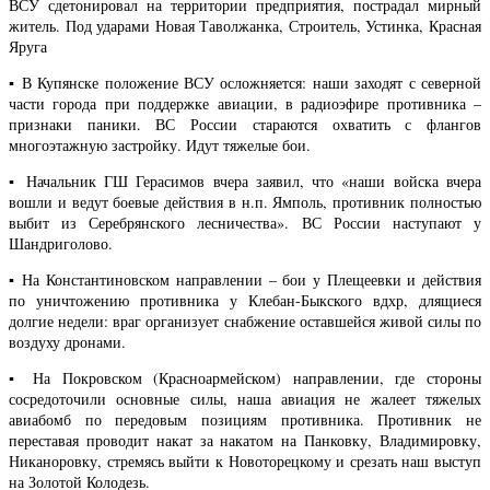
ВСУ сдетонировал на территории предприятия, пострадал мирный
житель. Под ударами Новая Таволжанка, Строитель, Устинка, Красная
Яруга
▪️ В Купянске положение ВСУ осложняется: наши заходят с северной
части города при поддержке авиации, в радиоэфире противника –
признаки паники. ВС России стараются охватить с флангов
многоэтажную застройку. Идут тяжелые бои.
▪️ Начальник ГШ Герасимов вчера заявил, что «наши войска вчера
вошли и ведут боевые действия в н.п. Ямполь, противник полностью
выбит из Серебрянского лесничества». ВС России наступают у
Шандриголово.
▪️ На Константиновском направлении – бои у Плещеевки и действия
по уничтожению противника у Клебан-Быкского вдхр, длящиеся
долгие недели: враг организует снабжение оставшейся живой силы по
воздуху дронами.
▪️ На Покровском (Красноармейском) направлении, где стороны
сосредоточили основные силы, наша авиация не жалеет тяжелых
авиабомб по передовым позициям противника. Противник не
переставая проводит накат за накатом на Панковку, Владимировку,
Никаноровку, стремясь выйти к Новоторецкому и срезать наш выступ
на Золотой Колодезь.