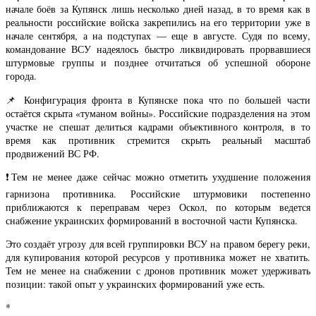
начале боёв за Купянск лишь несколько дней назад, в то время как в
реальности российские войска закрепились на его территории уже в
начале сентября, а на подступах — еще в августе. Судя по всему,
командование ВСУ надеялось быстро ликвидировать прорвавшиеся
штурмовые группы и позднее отчитаться об успешной обороне
города.
📌 Конфигурация фронта в Купянске пока что по большей части
остаётся скрыта «туманом войны». Российские подразделения на этом
участке не спешат делиться кадрами объективного контроля, в то
время как противник стремится скрыть реальный масштаб
продвижений ВС РФ.
❗️Тем не менее даже сейчас можно отметить ухудшение положения
гарнизона противника. Российские штурмовики постепенно
приближаются к переправам через Оскол, по которым ведется
снабжение украинских формирований в восточной части Купянска.
Это создаёт угрозу для всей группировки ВСУ на правом берегу реки,
для купирования которой ресурсов у противника может не хватить.
Тем не менее на снабжении с дронов противник может удерживать
позиции: такой опыт у украинских формирований уже есть.
*