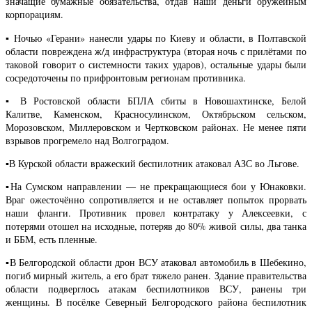
значащие бумажные обязательства, отдав наши деньги оружейным
корпорациям.
▪️ Ночью «Герани» нанесли удары по Киеву и области, в Полтавской
области повреждена ж/д инфраструктура (вторая ночь с прилётами по
таковой говорит о системности таких ударов), остальные удары были
сосредоточены по прифронтовым регионам противника.
▪️ В Ростовской области БПЛА сбиты в Новошахтинске, Белой
Калитве, Каменском, Красносулинском, Октябрьском сельском,
Морозовском, Миллеровском и Чертковском районах. Не менее пяти
взрывов прогремело над Волгоградом.
▪️В Курской области вражеский беспилотник атаковал АЗС во Льгове.
▪️На Сумском направлении — не прекращающиеся бои у Юнаковки.
Враг ожесточённо сопротивляется и не оставляет попыток прорвать
наши фланги. Противник провел контратаку у Алексеевки, с
потерями отошел на исходные, потеряв до 80% живой силы, два танка
и ББМ, есть пленные.
▪️В Белгородской области дрон ВСУ атаковал автомобиль в Шебекино,
погиб мирный житель, а его брат тяжело ранен. Здание правительства
области подверглось атакам беспилотников ВСУ, ранены три
женщины. В посёлке Северный Белгородского района беспилотник