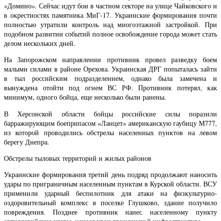
«Домино». Сейчас идут бои в частном секторе на улице Чайковского и
в окрестностях памятника МиГ-17. Украинские формирования почти
полностью утратили контроль над многоэтажной застройкой. При
подобном развитии событий полное освобождение города может стать
делом нескольких дней.
На Запорожском направлении противник провел разведку боем
малыми силами в районе Орехова. Украинская ДРГ попыталась зайти
в тыл российским подразделением, однако была замечена и
вынуждена отойти под огнем ВС РФ. Противник потерял, как
минимум, одного бойца, еще несколько были ранены.
В Херсонской области бойцы российские силы поразили
барражирующим боеприпасом «Ланцет» американскую гаубицу М777,
из которой проводились обстрелы населенных пунктов на левом
берегу Днепра.
Обстрелы тыловых территорий и жилых районов
Украинские формирования третий день подряд продолжают наносить
удары по приграничным населенным пунктам в Курской области. ВСУ
применили ударный беспилотник для атаки на физкультурно-
оздоровительный комплекс в поселке Глушково, здание получило
повреждения. Позднее противник нанес населенному пункту