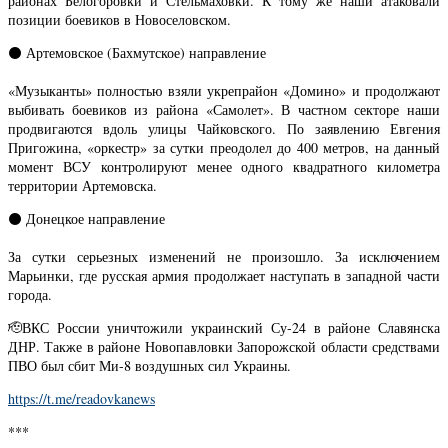
районах Белогоровки и Стельмаховки. К тому же наши атаковали
позиции боевиков в Новоселовском.
⚫️ Артемовское (Бахмутское) направление
«Музыканты» полностью взяли укрепрайон «Домино» и продолжают
выбивать боевиков из района «Самолет». В частном секторе наши
продвигаются вдоль улицы Чайковского. По заявлению Евгения
Пригожина, «оркестр» за сутки преодолел до 400 метров, на данный
момент ВСУ контролируют менее одного квадратного километра
территории Артемовска.
⚫️ Донецкое направление
За сутки серьезных изменений не произошло. За исключением
Марьинки, где русская армия продолжает наступать в западной части
города.
🫡ВКС России уничтожили украинский Су-24 в районе Славянска
ДНР. Также в районе Новопавловки Запорожской области средствами
ПВО был сбит Ми-8 воздушных сил Украины.
https://t.me/readovkanews
***