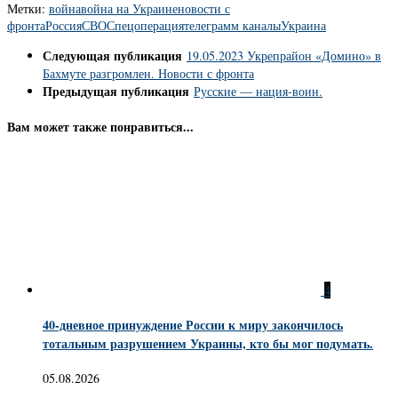
Метки:
война
война на Украине
новости с
фронта
Россия
СВО
Спецоперация
телеграмм каналы
Украина
Следующая публикация
19.05.2023 Укрепрайон «Домино» в
Бахмуте разгромлен. Новости с фронта
Предыдущая публикация
Русские — нация-воин.
Вам может также понравиться...
4
40-дневное принуждение России к миру закончилось
тотальным разрушением Украины, кто бы мог подумать.
05.08.2026