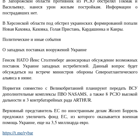
В Запорожской области противник из РСЗО обстрелял Токмак и
Васильевку, нанеся урон жилым постройкам. Информации о
пострадавших нет.
В Херсонской области под обстрел украинских формирований попали
Новая Каховка, Каховка, Голая Пристань, Кардашинка и Каиры.
Политические и иные события
О западных поставках вооружений Украине
Генсек НАТО Йенс Столтенберг анонсировал обсуждение возможных
поставок Украине западных истребителей. Данный вопрос будет
обсуждаться на встрече министров обороны Североатлантического
альянса в июне.
Норвегия совместно с Великобританией планируют передать ВСУ
дополнительные комплексы ПВО NASAMS, а также 8 РСЗО высокой
дальности и 3 контрбатарейных рада ARTHUR.
Верховный представитель ЕС по иностранным делам Жозеп Боррель
предложил увеличить фонд ЕС, из которого оказывается военная
помощь Украине, еще на 3,5 миллиарда евро.
https://t.me/rybar