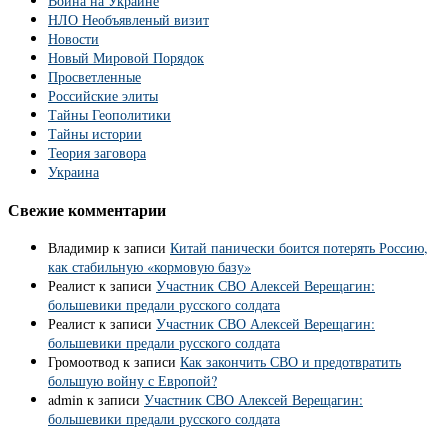
Война на Украине
НЛО Необъявленый визит
Новости
Новый Мировой Порядок
Просветленные
Российские элиты
Тайны Геополитики
Тайны истории
Теория заговора
Украина
Свежие комментарии
Владимир
к записи
Китай панически боится потерять Россию,
как стабильную «кормовую базу»
Реалист
к записи
Участник СВО Алексей Верещагин:
большевики предали русского солдата
Реалист
к записи
Участник СВО Алексей Верещагин:
большевики предали русского солдата
Громоотвод
к записи
Как закончить СВО и предотвратить
большую войну с Европой?
admin
к записи
Участник СВО Алексей Верещагин:
большевики предали русского солдата