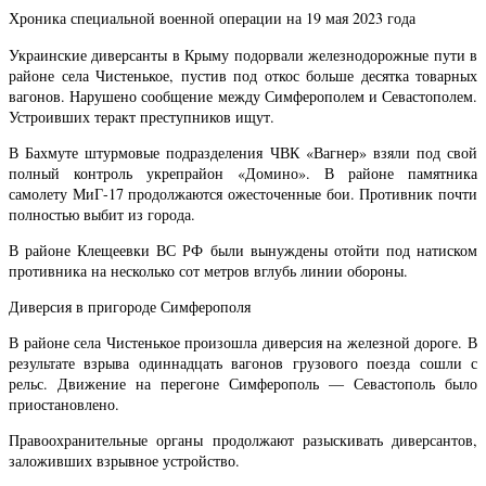
Хроника специальной военной операции на 19 мая 2023 года
Украинские диверсанты в Крыму подорвали железнодорожные пути в
районе села Чистенькое, пустив под откос больше десятка товарных
вагонов. Нарушено сообщение между Симферополем и Севастополем.
Устроивших теракт преступников ищут.
В Бахмуте штурмовые подразделения ЧВК «Вагнер» взяли под свой
полный контроль укрепрайон «Домино». В районе памятника
самолету МиГ-17 продолжаются ожесточенные бои. Противник почти
полностью выбит из города.
В районе Клещеевки ВС РФ были вынуждены отойти под натиском
противника на несколько сот метров вглубь линии обороны.
Диверсия в пригороде Симферополя
В районе села Чистенькое произошла диверсия на железной дороге. В
результате взрыва одиннадцать вагонов грузового поезда сошли с
рельс. Движение на перегоне Симферополь — Севастополь было
приостановлено.
Правоохранительные органы продолжают разыскивать диверсантов,
заложивших взрывное устройство.