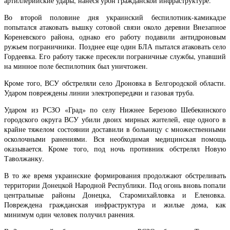
артиллерийские удары, нанеся урон гражданской инфраструктуре.
Во второй половине дня украинский беспилотник-камикадзе
попытался атаковать вышку сотовой связи около деревни Внезапное
Кореневского района, однако его работу подавили антидроновым
ружьем пограничники. Позднее еще один БЛА пытался атаковать село
Гордеевка. Его работу также пресекли пограничные службы, упавший
на минное поле беспилотник был уничтожен.
Кроме того, ВСУ обстреляли село Дроновка в Белгородской области.
Ударом повреждены линии электропередачи и газовая труба.
Ударом из РСЗО «Град» по селу Нижнее Березово Шебекинского
городского округа ВСУ убили двоих мирных жителей, еще одного в
крайне тяжелом состоянии доставили в больницу с множественными
осколочными ранениями. Вся необходимая медицинская помощь
оказывается. Кроме того, под ночь противник обстрелял Новую
Таволжанку.
В то же время украинские формирования продолжают обстреливать
территории Донецкой Народной Республики. Под огонь вновь попали
центральные районы Донецка, Старомихайловка и Еленовка.
Повреждена гражданская инфраструктура и жилые дома, как
минимум один человек получил ранения.