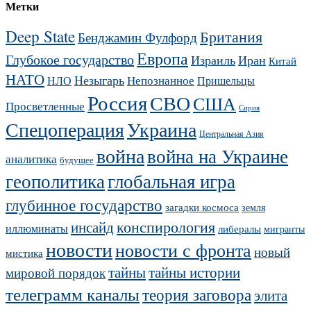
Метки
Deep State
Британия
Бенджамин Фулфорд
Европа
Глубокое государство
Израиль
Иран
Китай
НАТО
Незыгарь
Непознанное
НЛО
Пришельцы
Россия
СВО
США
Просветленные
Сирия
Украина
Спецоперация
Центральная Азия
война
война на Украине
аналитика
будущее
геополитика
глобальная игра
глубинное государство
загадки космоса
земля
конспирология
инсайд
иллюминаты
либералы
мигранты
новости
новости с фронта
новый
мистика
тайны
тайны истории
мировой порядок
телеграмм каналы
теория заговора
элита