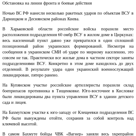
Обстановка на линии фронта и боевые действия
Ночью ВС РФ нанесли несколько ракетных ударов по объектам ВСУ в
Дарницком и Деснянском районах Киева.
В Харьковской области российские войска поразили место
расположения подразделения 60 омбр ВСУ в жилом доме в Циркунах:
весь населенный пункт давно уже превратился в один сплошной
позиционный район украинских формирований. Несмотря на
сообщения в украинском СМИ об ударе по мирному населению, это
совсем не так. Практически все жилые дома в частном секторе заняты
подразделениями ВСУ. Конкретно в этом доме находилось до двух
отделений. В результате удара один украинский военнослужащий
ликвидирован, пятеро ранено.
На Купянском участке российские артиллеристы поразили склад
боеприпасов противника в Тищенковке. Юго-восточнее в Кисловке
были ликвидированы два пункта управления ВСУ в здании детского
сада и лицея.
На Бахмутском участке к юго-западу от Клещеевки подразделения ВС
РФ были вынуждены отойти, сохранив за собой контроль над
ключевой высотой.
В самом Бахмуте бойцы ЧВК «Вагнер» заняли весь укрепрайон