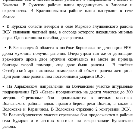
Бачевска. В Сумском районе наши продвинулись в Запселье и
окрестностях. В Краснопольском районе наши наступают в селе
Рясное.
▪️ В Курской области вечером в селе Марково Глушковского района
ВСУ атаковали частный дом, в огороде которого находились мирные
люди. Одна женщина погибла, двое ранены.
▪️ В Белгородской области в посёлке Борисовка от детонации FPV-
дрона мужчина получил ранения. Вчера утром там же от детонации
вражеского дрона двое мужчин скончались на месте до приезда
бригады скорой помощи, еще двое были ранены. В посёлке
Октябрьский дрон атаковал коммерческий объект, ранена женщина.
Приграничные районы под постоянными ударами ВСУ.
▪️ На Харьковском направлении на Волчанском участке штурмовые
подразделения ГрВ «Север» продвинулись на десяти участках до 300
метров. Стрелковые бои продолжаются в лесных массивах
Волчанского района, вдоль правого берега реки Волчья, а также в
Волоховке и Караичном. В Волоховке отражено 2 контратаки ВСУ.
На Великобурлукском участке стрелковые бои продолжаются в районе
села Бударки и в лесных массивах на северо-западе Купянского
района.