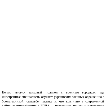
Целью являлся танковый полигон с военным городком, где
иностранные специалисты обучают украинских военных обращению с
бронетехникой, стрельбе, тактике и, что критично в современной
войне, взаимодействию с БПЛА — наведению, поиску и поражению