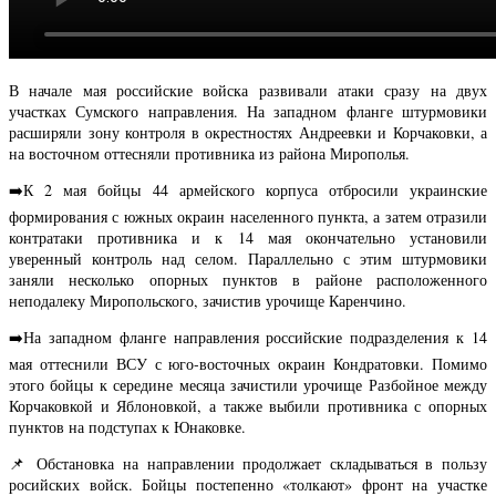
В начале мая российские войска развивали атаки сразу на двух
участках Сумского направления. На западном фланге штурмовики
расширяли зону контроля в окрестностях Андреевки и Корчаковки, а
на восточном оттесняли противника из района Мирополья.
➡️К 2 мая бойцы 44 армейского корпуса отбросили украинские
формирования с южных окраин населенного пункта, а затем отразили
контратаки противника и к 14 мая окончательно установили
уверенный контроль над селом. Параллельно с этим штурмовики
заняли несколько опорных пунктов в районе расположенного
неподалеку Миропольского, зачистив урочище Каренчино.
➡️На западном фланге направления российские подразделения к 14
мая оттеснили ВСУ с юго-восточных окраин Кондратовки. Помимо
этого бойцы к середине месяца зачистили урочище Разбойное между
Корчаковкой и Яблоновкой, а также выбили противника с опорных
пунктов на подступах к Юнаковке.
📌 Обстановка на направлении продолжает складываться в пользу
росийских войск. Бойцы постепенно «толкают» фронт на участке