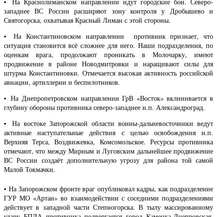
▪️ На Краснолиманском направлении идут городские бои. Северо-
западнее ВС России расширяют зону контроля у Дробышево и
Святогорска, охватывая Красный Лиман с этой стороны.
▪️ На Константиновском направлении противник признает, что
ситуация становится всё сложнее для него. Наши подразделения, по
оценкам врага, продолжают проникать в Молочарку, имеют
продвижение в районе Новодмитровки и наращивают силы для
штурма Константиновки. Отмечается высокая активность российской
авиации, артиллерии и беспилотников.
▪️ На Днепропетровском направлении ГрВ «Восток» вклинивается в
глубину обороны противника северо-западнее н.п. Александроград.
▪️ На востоке Запорожской области воины-дальневосточники ведут
активные наступательные действия с целью освобождения н.п.
Верхняя Терса, Воздвижевка, Комсомольское. Ресурсы противника
отмечают, что между Мирным и Луговским дальнейшее продвижение
ВС России создаёт дополнительную угрозу для района той самой
Малой Токмачки.
▪️ На Запорожском фронте враг опубликовал кадры, как подразделение
ГУР МО «Артан» во взаимодействии с соседними подразделениями
действует в западной части Степногорска. В тылу массированному
удару БПЛА противника подвергается город Каменка-Днепровская,