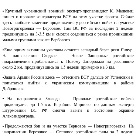
▪️Крупный украинский военный эксперт-пропагандист К. Машовец
пишет о провале контрнаступа ВСУ на этом участке фронта. Сейчас
здесь наиболее заметное продвижение у российских войск на участке
Новогригорьевка — Вербовое. Там ВС РФ за последние 2 недели
продвинулись на 3-3,5 км и смогли соединиться с ранее проникшими
малыми группами южнее Вербового.
▪️Еще одним активным участком остается западный берег реки Янчур.
На направлении Сладкое — Новое Запорожье российские
подразделения приблизились к Новому Запорожью на расстояние
около 2 км, продвинувшись за 1,5 недели примерно на 3 км.
▪️Задача Армии России здесь — оттеснить ВСУ дальше от Успеновки и
попытаться выйти к украинским коммуникациям в районе
Доброполья.
▪️На направлении Злагода — Приволье российские войска
продвинулись до 1,5 км. В районе Мирного, по данным эксперта
штурмовики ВС РФ смогли выйти к восточной окраине
Александрограда.
▪️Продолжаются бои и на участке Терновое — Новогригорьевка. На
направлении Березовое — Степовое российские силы за 2 недели