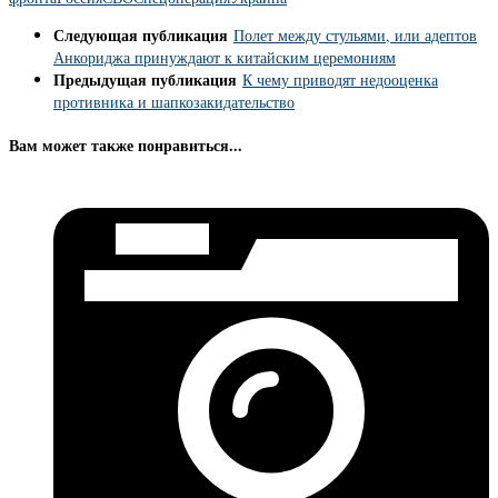
Следующая публикация
Полет между стульями, или адептов
Анкориджа принуждают к китайским церемониям
Предыдущая публикация
К чему приводят недооценка
противника и шапкозакидательство
Вам может также понравиться...