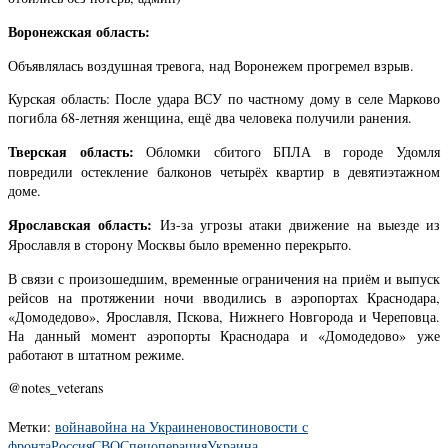
Воронежская область:
Объявлялась воздушная тревога, над Воронежем прогремел взрыв.
Курская область: После удара ВСУ по частному дому в селе Марково
погибла 68-летняя женщина, ещё два человека получили ранения.
Тверская область:
Обломки сбитого БПЛА в городе Удомля
повредили остекление балконов четырёх квартир в девятиэтажном
доме.
Ярославская область:
Из-за угрозы атаки движение на выезде из
Ярославля в сторону Москвы было временно перекрыто.
В связи с произошедшим, временные ограничения на приём и выпуск
рейсов на протяжении ночи вводились в аэропортах Краснодара,
«Домодедово», Ярославля, Пскова, Нижнего Новгорода и Череповца.
На данный момент аэропорты Краснодара и «Домодедово» уже
работают в штатном режиме.
@notes_veterans
Метки:
война
война на Украине
новости
новости с
фронта
Россия
СВО
Спецоперация
Украина