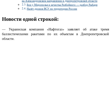
на Александровском направлении в Днепропетровской области
Бои у Мирополья и зачистка Разбойного — разбор Рыбаря
Налёт дронов ВСУ по территории России
Новости одной строкой:
— Украинская компания «Нафтогаз» заявляет об атаке тремя
баллистическими ракетами по их объектам в Днепропетровской
области.