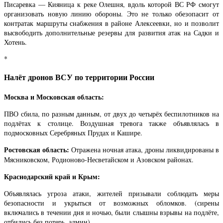
Писаревка — Кияница к реке Олешня, вдоль которой ВС РФ смогут
организовать новую линию обороны. Это не только обезопасит от
контратак маршруты снабжения в районе Алексеевки, но и позволит
высвободить дополнительные резервы для развития атак на Садки и
Хотень.
*
Налёт дронов ВСУ по территории России
Москва и Московская область:
ПВО сбила, по разным данным, от двух до четырёх беспилотников на
подлётах к столице. Воздушная тревога также объявлялась в
подмосковных Серебряных Прудах и Кашире.
Ростовская область:
Отражена ночная атака, дроны ликвидированы в
Мясниковском, Родионово-Несветайском и Азовском районах.
Краснодарский край и Крым:
Объявлялась угроза атаки, жителей призывали соблюдать меры
безопасности и укрыться от возможных обломков. (сирены
включались в течении дня и ночью, были слышны взрывы на подлёте,
отбились без потерь, админ)