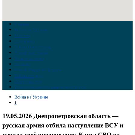
Главная
Война на Украине
Новости
Аналитика
Тайны Геополитики
Российские элиты
Теория заговора
Украина
Новый Мировой Порядок
Тайны истории
Обратная связь
Правила комментирования материалов
Война на Украине
1
19.05.2026 Днепропетровская область —
русская армия отбила наступление ВСУ и
начала своё продвижение. Карта СВО на