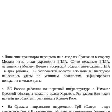
▪️ Движение транспорта перекрыто на выезде из Ярославля в сторону
Москвы из-за атаки украинских БПЛА. Сбито несколько БПЛА,
летевших на Москву. Ночью в Ростовской области уничтожены БПЛА
в трех районах. В Запорожской области всю ночь в Энергодаре
наносились удары по машинам, блокпостам, зафиксированы
попадания в жилые дома.
▪️ ВС России работали по портовой инфраструктуре в Измаиле
Одесской области, а также по целям Харькове. Ряд ударов был также
нанесён по объектам противника в Кривом Роге.
▪️ На Сумском направлении штурмовики ГрВ «Север» ведут
стрелковые бои в Шосткинском районена в направлении Уланово и