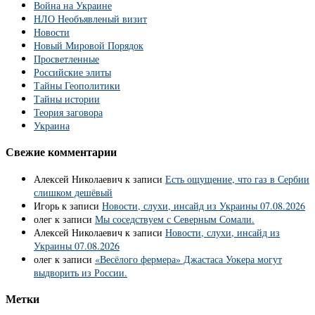
Война на Украине
НЛО Необъявленый визит
Новости
Новый Мировой Порядок
Просветленные
Российские элиты
Тайны Геополитики
Тайны истории
Теория заговора
Украина
Свежие комментарии
Алексей Николаевич
к записи
Есть ощущение, что газ в Сербии
слишком дешёвый
Игорь
к записи
Новости, слухи, инсайд из Украины 07.08.2026
олег
к записи
Мы соседствуем с Северным Сомали.
Алексей Николаевич
к записи
Новости, слухи, инсайд из
Украины 07.08.2026
олег
к записи
«Весёлого фермера» Джастаса Уокера могут
выдворить из России.
Метки