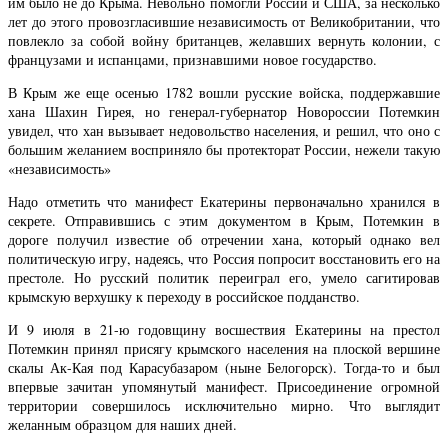
им было не до Крыма. Невольно помогли России и США, за несколько
лет до этого провозгласившие независимость от Великобритании, что
повлекло за собой войну британцев, желавших вернуть колонии, с
французами и испанцами, признавшими новое государство.
В Крым же еще осенью 1782 вошли русские войска, поддержавшие
хана Шахин Гирея, но генерал-губернатор Новороссии Потемкин
увидел, что хан вызывает недовольство населения, и решил, что оно с
большим желанием восприняло бы протекторат России, нежели такую
«независимость»
Надо отметить что манифест Екатерины первоначально хранился в
секрете. Отправившись с этим документом в Крым, Потемкин в
дороге получил известие об отречении хана, который однако вел
политическую игру, надеясь, что Россия попросит восстановить его на
престоле. Но русский политик переиграл его, умело сагитировав
крымскую верхушку к переходу в российское подданство.
И 9 июля в 21-ю годовщину восшествия Екатерины на престол
Потемкин принял присягу крымского населения на плоской вершине
скалы Ак-Кая под Карасубазаром (ныне Белогорск). Тогда-то и был
впервые зачитан упомянутый манифест. Присоединение огромной
территории совершилось исключительно мирно. Что выглядит
желанным образцом для наших дней.