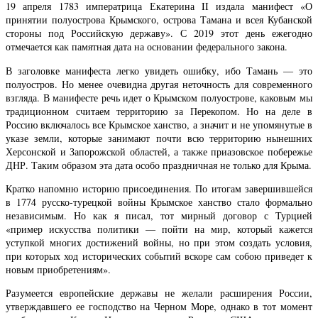
19 апреля 1783 императрица Екатерина
II
издала манифест «О
принятии полуострова Крымского, острова Тамана и всея Кубанской
стороны под Российскую державу». С 2019 этот день ежегодно
отмечается как памятная дата на основании федерального закона.
В заголовке манифеста легко увидеть ошибку, ибо Тамань — это
полуостров. Но менее очевидна другая неточность для современного
взгляда. В манифесте речь идет о Крымском полуострове, каковым мы
традиционном считаем территорию за Перекопом. Но на деле в
Россию включалось все Крымское ханство, а значит и не упомянутые в
указе земли, которые занимают почти всю территорию нынешних
Херсонской и Запорожской областей, а также приазовское побережье
ДНР. Таким образом эта дата особо праздничная не только для Крыма.
Кратко напомню историю присоединения. По итогам завершившейся
в 1774 русско-турецкой войны Крымское ханство стало формально
независимым. Но как я писал, тот мирный договор с Турцией
«пример искусства политики — пойти на мир, который кажется
уступкой многих достижений войны, но при этом создать условия,
при которых ход исторических событий вскоре сам собою приведет к
новым приобретениям».
Разумеется европейские державы не желали расширения России,
утверждавшего ее господство на Черном Море, однако в тот момент