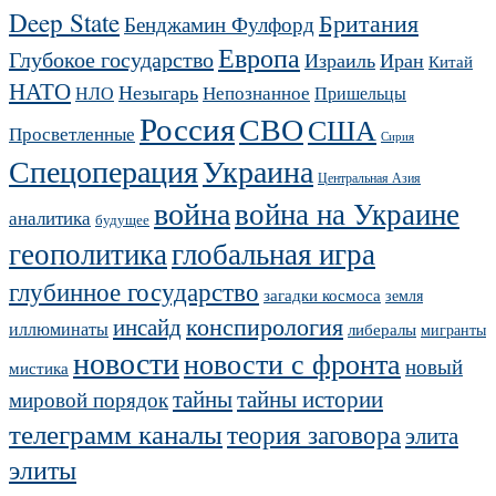
Deep State
Британия
Бенджамин Фулфорд
Европа
Глубокое государство
Израиль
Иран
Китай
НАТО
Незыгарь
Непознанное
НЛО
Пришельцы
Россия
СВО
США
Просветленные
Сирия
Украина
Спецоперация
Центральная Азия
война
война на Украине
аналитика
будущее
геополитика
глобальная игра
глубинное государство
загадки космоса
земля
конспирология
инсайд
иллюминаты
либералы
мигранты
новости
новости с фронта
новый
мистика
тайны
тайны истории
мировой порядок
телеграмм каналы
теория заговора
элита
элиты