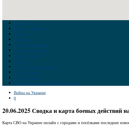
Главная
Война на Украине
Новости
Аналитика
Тайны Геополитики
Российские элиты
Теория заговора
Украина
Новый Мировой Порядок
Тайны истории
Обратная связь
Правила комментирования материалов
Война на Украине
0
20.06.2025 Сводка и карта боевых действий н
Карта СВО на Украине онлайн с городами и посёлками последние новос