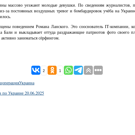
раины массово уезжают молодые девушки. По сведениям журналистов,
, из-за постоянных воздушных тревог и бомбардировок учёба на Украин
илось.
ущены поведением Романа Ланского. Это сооснователь IT-компании, к
а Бали и выкладывает оттуда раздражающие патриотов фото своего пля
 активно заниматься сёрфингом.
2
1
цоперация
Украина
в по Украине 20.06.2025