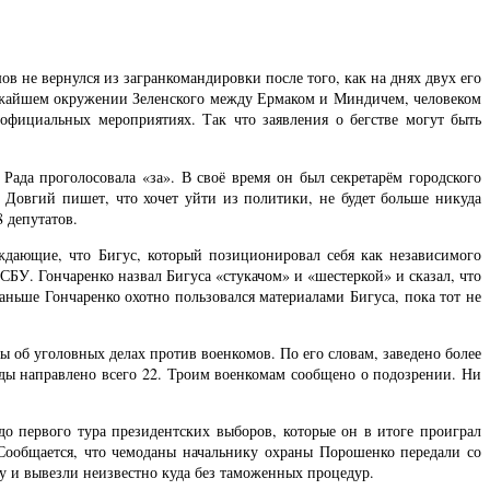
 не вернулся из загранкомандировки после того, как на днях двух его
ближайшем окружении Зеленского между Ермаком и Миндичем, человеком
 официальных мероприятиях. Так что заявления о бегстве могут быть
ада проголосовала «за». В своё время он был секретарём городского
 Довгий пишет, что хочет уйти из политики, не будет больше никуда
 депутатов.
ждающие, что Бигус, который позиционировал себя как независимого
СБУ. Гончаренко назвал Бигуса «стукачом» и «шестеркой» и сказал, что
раньше Гончаренко охотно пользовался материалами Бигуса, пока тот не
 об уголовных делах против военкомов. По его словам, заведено более
ы направлено всего 22. Троим военкомам сообщено о подозрении. Ни
до первого тура президентских выборов, которые он в итоге проиграл
Сообщается, что чемоданы начальнику охраны Порошенко передали со
у и вывезли неизвестно куда без таможенных процедур.