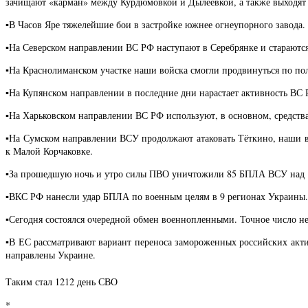
зачищают «карман» между Курдюмовкой и Дылеевкой, а также выходят 
▪️В Часов Яре тяжелейшие бои в застройке южнее огнеупорного завода
▪️На Северском направлении ВС РФ наступают в Серебрянке и стараютс
▪️На Краснолиманском участке наши войска смогли продвинуться по по
▪️На Купянском направлении в последние дни нарастает активность ВС
▪️На Харьковском направлении ВС РФ используют, в основном, средств
▪️На Сумском направлении ВСУ продолжают атаковать Тёткино, наши 
к Малой Корчаковке.
▪️За прошедшую ночь и утро силы ПВО уничтожили 85 БПЛА ВСУ над 1
▪️ВКС РФ нанесли удар БПЛА по военным целям в 9 регионах Украины.
▪️Сегодня состоялся очередной обмен военнопленными. Точное число н
▪️В ЕС рассматривают вариант переноса замороженных российских акт
направлены Украине.
Таким стал 1212 день СВО
*