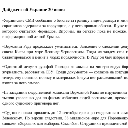
Дайджест об Украине 20 июня
▫️Украинские СМИ сообщают о бегстве за границу вице-премьера и мин
соратников задержали за коррупцию, а у него прошли обыски. Я уже 
которого считается Чернышов. Впрочем, на бегство пока не похоже.
информационной атакой Ермака.
▫️Верховная Рада продолжает уменьшаться. Заявление о сложении де
совета Киева при мэре Леониде Черновецком. Тогда их тандем стал 
баллотироваться и ценит в людях порядочность. В Раду он был избран 
▫️Одиозный депутат-русофоб Гончаренко «вывел на чистую воду» бо
журналиста, работает на СБУ. Среди документов — согласие на сотрудн
теперь ему понятно, почему в материалах Бигуса нет расследований по
взялся за него самого.
▫️На заседании следственной комиссии Верховной Рады по нарушениям 
тысячи уголовных дел по фактам избиения людей военкомами, превы
одного судебного приговора нет.
▫️Суд постановил продлить до 12 сентября сроки расследования о че
Зеленскому. По версии следствия, 38 миллионов евро для Порошенк
словами «Хороших вам выборов. Спасибо». Сотрудники президентской о