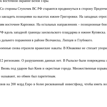
к восточной окраине Белой Горы.
. Со стороны Ступочек ВС РФ стараются продвинуться в сторону Предтеч
я завладеть позициями на высотах южнее Григоровки. На западных отрог
лям восточнее Карповки. На остальных направлениях – позиционные бои
 РФ вдоль западной границы заоскольского плацдарма и южнее Купянска.
а дальнего поражения в районе Волчанска, Липцев и Глубокого.
военные снова отразили вражеские накаты. В Юнаковке не стихает упор
2 регионами. О разрушениях данных нет. В Рыльске были повреждены жи
 Вновь под ударом был Киев и окрестные города. Множественные взрывы
е называют, но обмен был паритетным.
ивов на 200 млрд Евро в более рискованный инвестфонд, чтобы иметь 