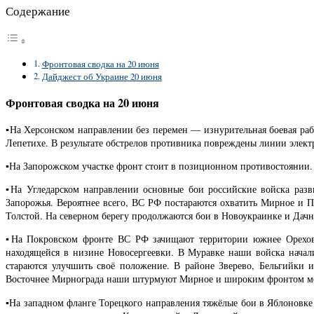
Содержание
Фронтовая сводка на 20 июня
Дайджест об Украине 20 июня
Фронтовая сводка на 20 июня
▪️На Херсонском направлении без перемен — изнурительная боевая ра
Лепетихе. В результате обстрелов противника повреждены линии электр
▪️На Запорожском участке фронт стоит в позиционном противостоянии.
▪️На Угледарском направлении основные бои российские войска раз
Запорожья. Вероятнее всего, ВС РФ постараются охватить Мирное и По
Толстой. На северном берегу продолжаются бои в Новоукраинке и Дачн
▪️На Покровском фронте ВС РФ зачищают территории южнее Орехов
находящейся в низине Новосергеевки. В Муравке наши войска начал
стараются улучшить своё положение. В районе Зверево, Бельгийки
Восточнее Мирнограда наши штурмуют Мирное и широким фронтом меж
▪️На западном фланге Торецкого направления тяжёлые бои в Яблоновк