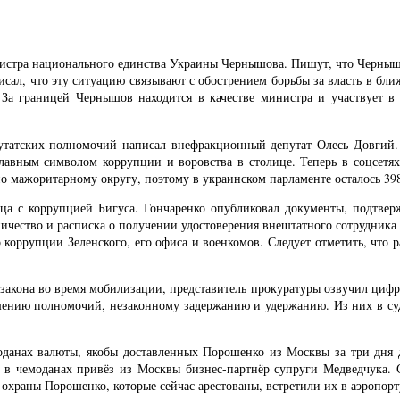
истра национального единства Украины Чернышова. Пишут, что Чернышов
писал, что эту ситуацию связывают с обострением борьбы за власть в 
 За границей Чернышов находится в качестве министра и участвует в
путатских полномочий написал внефракционный депутат Олесь Довгий. Р
главным символом коррупции и воровства в столице. Теперь в соцсетях
по мажоритарному округу, поэтому в украинском парламенте осталось 398
рца с коррупцией Бигуса. Гончаренко опубликовал документы, подтвер
ичество и расписка о получении удостоверения внештатного сотрудника 
 коррупции Зеленского, его офиса и военкомов. Следует отметить, что 
закона во время мобилизации, представитель прокуратуры озвучил цифры
шению полномочий, незаконному задержанию и удержанию. Из них в суд
моданах валюты, якобы доставленных Порошенко из Москвы за три дня 
о в чемоданах привёз из Москвы бизнес-партнёр супруги Медведчука. 
храны Порошенко, которые сейчас арестованы, встретили их в аэропорт