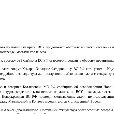
бота по позициям врага. ВСУ продолжают обстрелы мирного населения на
опередач, местами горят леса.
 К востоку от Гуляйполя ВС РФ стараются продавить оборону противник
вивают вокруг Комара. Западнее Фёдоровки у ВС РФ есть успехи. Ид
ддубное с запада, туда же постараются выйти наши части с севера, для
ом.
о и севернее Котляровки. МО РФ сообщило об освобождении Новонико
и штурм, закрепились на южных окраинах, но ВСУ пока держатся за э
 и Новоукраинки ВС РФ проводят сковывающие атаки, не позволяющие
ду Малиновкой и Коптево продвигаются к р. Казённый Торец.
е и Александро-Калиново. Противник стянул сюда боеспособные резервы,