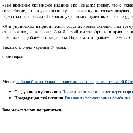
▫️Тем временем британское издание The Telegraph пишет, что с Ук
европейские, а не в украинские вузы, поскольку, по словам девушек
через год после начала СВО число украинских студенток в Польше удво
▫️А в украинских патриотических соцсетях новый скандал. Там возм
отправки людей на фронт. Сам Ланский вместо фронта отправился н
накопились проблемы со здоровьем. Впрочем, эти проблемы не мешают
Таким стало для Украины 19 июня,
Олег Царёв
Метки:
война
война на Украине
новости
новости с фронта
Россия
СВО
Спе
Следующая публикация
Последние новости вокруг переговоро
Предыдущая публикация
Главная информационная бомба дня.
Вам может также понравиться...